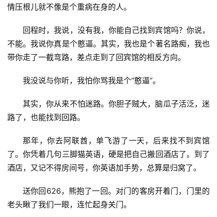
情压根儿就不像是个重病在身的人。
更
多
回程时，我说，没有我，你能自己找到宾馆吗？你说，
不能。我说你真是个憨逼。其实，我也是个著名路痴，我也
带你走了一截弯路，差点走到了回宾馆的相反方向。
我没说与你听，我怕你骂我是个“憨逼”。
其实，你从来不怕迷路。你胆子贼大，脑瓜子活泛，迷
路了，也能找到回路。
那年，你去阿联酋，单飞游了一天，后来找不到宾馆
了。你凭着几句三脚猫英语，硬是把自己搬回酒店了。到了
酒店，又记不得房间号，你英语加手势，总算是归窝了。
送你回626，熊抱了一回。对门的客房开着门，门里的
老头瞅了我们一眼，连忙起身关门。