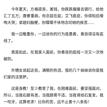
今年夏天，方格提亲，差钱，你跌跌撞撞去银行，给他
汇了五万；唐睿重病，你念兹在兹；艾飞癌症，你得知后嚎
啕大哭；弟媳妇脑梗，你喋喋不休地念叨她的疾苦……
我一边敬重你，一边说你的行为是愚善，善良得没有底
线了。
真是如此，在我家人面前，你善良的底线一次又一次地
破防。
外甥女说起这些，满眼的热泪，我的几个妹妹说你是我
首
页
们家的活菩萨。
这是身教！至少教育了我，在困难面前，要坚强面对。
文
所以，当我右腿有恙，当我肠胃不适，当我肾结石复发，我
化
一咬牙，这算老求！比你的苦，远不止差十八条街！