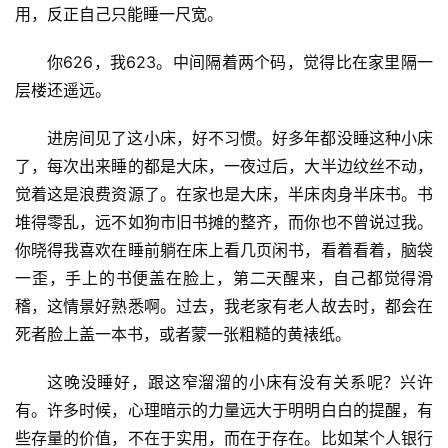
用，反正自己只能睡一尺宽。
你626，我623。中间隔着两个码，觉得比在家里隔一
层楼还遥远。
进房间见了这小床，好不习惯。好多年都没睡这种小床
了，每次出来睡的都是大床，一夜过后，大半边纹丝不动，
觉着这是浪费资源了。在家也是大床，半床肉身半床书。书
堆得零乱，远不如狗市旧书摊的整齐，而你也不曾说过我。
你晓得我喜欢在睡前躺在床上看几页闲书，看着看着，脑袋
一歪，手上的书便盖在脸上，第二天醒来，自己都觉得滑
稽，这情景好熟悉啊。过去，我老家有老人故去时，都会在
死者脸上盖一本书，或者蒙一张粗糙的黄裱纸。
这晚没睡好，跟这窄溜溜的小床有没有关系呢？兴许
有。许多时候，心理暗示的力量远大于明明白白的提醒，有
些存量的价值，不在于实用，而在于存在。比如某个人银行