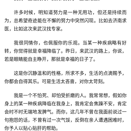
许多时候，明知道努力是一种无用功，但还是持续而
为，总希望奇迹能在不懈的努力中突然闪现。比如去济南求
医，比如这次来武汉找专家。
我很同情你，也佩服你的乐观。当某一种疾病略有好
转，你觉得就是幸福降临了。昨日，来武汉的路上，你说，
若是眼睛能自主睁开，那就是幸福的日子了。
这是你沉静温和的性格，所求不多，生活的点滴赐予，
你都会自得其乐。可是生活太吝啬，对你太苛刻。
我是一个不怕死、却怕受折磨的人。我常常想，假如你
身上的某一种疾病降临在我身上，我肯定会焦躁不安，肯定
会时不时无端地发脾气。而你，这几年不曾在我面前说过一
句抱怨的话，不曾有过一次气馁，反倒在亲人遭遇困难时，
你予人以贴心贴肝的帮助。