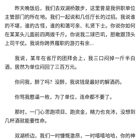
生
昨天晚饭后，我们去双湖桥散步，这里曾是我供职单位
活
主管部门的所在地。我们一起说和几任厅长的过招。我说谁
的不堪，谁的古怪，谁的和蔼可亲、礼贤下士。你说你如何
情
感
在某某头儿面前四两拨千斤。你说我二球巴叽，胆敢跟顶头
上司干仗。我说你跨界履职的游刃有余…
旅
我说，某年在省厅的团拜会上，我三口闷掉一斤半白
游
酒，居然为单位闷回了三百万元。
登录
注册
育
你问我，醉了吗？没醉，我说钱是最好的解酒药。
儿
你骂我憨逼一枚，为了单位，连命都不要了。
娱
乐
那时，一门心思跑项目、跑资金，精力也充沛，没想到
几杯酒就能要性命。
专
题
双湖桥边，我们一时慷慨激昂，一时嘻嘻哈哈，你的神