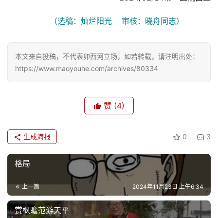
（选稿：灿烂阳光    审核：晓舟同志）
本文来自投稿，不代表卯酉河立场，如若转载，请注明出处：
https://www.maoyouhe.com/archives/80334
赞
(4)
生成海报
0
3
格局
上一篇
2024年11月23日 上午6:34
赏枫瞻范游天平