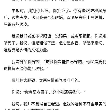
情
感
午饭时，我抱你起床。你拒绝了。你有些艰难地起身
后，边拢头发，边问我是否有眼垢，双腿吊在床上晃荡着，
旅
晃得有些顽皮。
游
我说我们老家不说眼垢，说眼屎，或者眼粑粑。你说难
登录
注册
听死了，我说，话是粗俗了些，但它是乡音，听起来亲切，
育
儿
这也算是乡情的文化力量。
我勾身给你穿鞋：“这鞋你是能自己穿的，你就是要我
娱
这样每天给你鞠几次躬。”
乐
我肚腩太肥硕，穿两只鞋都气喘吁吁的。
专
题
你说：“你真是老㞗了，穿个鞋还喘粗气。”
更
我说，我并不觉得自已老迈。但我的这种不尊重事实的
多