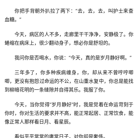
你把手背朝外扒拉了两下：“去，去，去，叫护士来查
血糖。”
今天，病区的人不多，走廊里干干净净，安静极了。你
蜷缩在病床上，很少翻动身子，想必你是舒坦的。
我问你是否喝水，你说：“今天，真的是岁月静好啊。”
首
三年多了，你多种疾病缠身，你，却从来不曾哼哼唧
页
唧，更没有抱怨过命运的不公，在山重水复中，你总是能找
到柳暗花明的一条缝隙并自得其乐。我服了你。
文
化
今天，当你觉得“岁月静好”时，我是觉着在命运苛刻于
你时，你对生活的要求并不高，能正常起居、正常饮食，能
生
像正常人那样看日月、看星辰。
活
看似平平常常的庸常日子，对你却是奢侈。