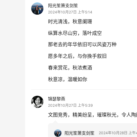
阳光笙箫支剑笙
2024年10月27日 上午5:14
时光清浅，秋意阑珊
纵算水尽山穷，落叶成空
那老去的年华依旧可以风姿万种
愿多年之后，与你挽手叙旧
春来赏花，秋浓煮酒
秋意凉，温暖如你
锦瑟黎燕
2024年10月27日 上午5:39
文图竞秀，精美纷呈，璀璨秋光，令人陶
阳光笙箫支剑笙
2024年10月28日 上午4