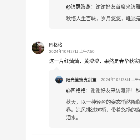
@锦瑟黎燕
：
谢谢好友首席来访
秋悟人生百味，岁月悠悠，唯淡
四格格
2024年10月27日 上午7:50
这一片红灿灿，黄澄澄，果然是春华秋实
阳光笙箫支剑笙
2024年10月28日 上午4
@四格格
：
谢谢好友来访雅评！
秋天，以一种轻盈的姿态悄然降
卷。凉风拂过树梢，带着悠扬的
泪水。