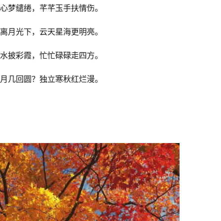
心梦缱绻，芊芊玉手扶情伤。
离月光下，云天星海更明亮。
水披彩霞，忙忙碌碌走四方。
月几回圆？独立寒秋红烂漫。