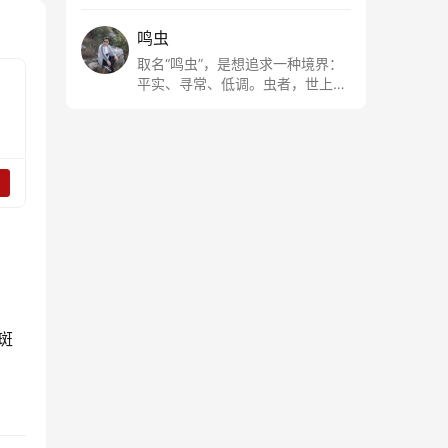
鸣虫
取名“鸣虫”，是想追求一种境界：
平实、寻常、低调。虫者，世上最
最平常的小生物也；虫鸣这种声
音，不尖利，不张扬，浅吟低唱，
是一种天籁。
斑