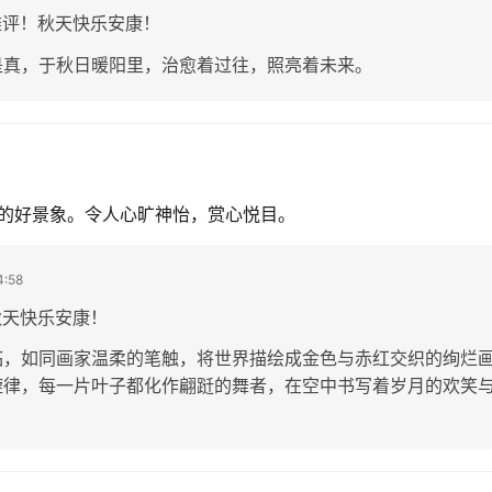
雅评！秋天快乐安康！
是真，于秋日暖阳里，治愈着过往，照亮着未来。
的好景象。令人心旷神怡，赏心悦目。
:58
秋天快乐安康！
临，如同画家温柔的笔触，将世界描绘成金色与赤红交织的绚烂
旋律，每一片叶子都化作翩跹的舞者，在空中书写着岁月的欢笑