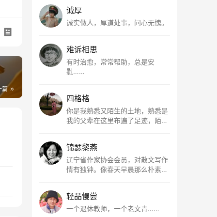
诚厚
诚实做人，厚道处事，问心无愧。
难诉相思
有时治愈，常常帮助，总是安
慰……
一篇
四格格
你是我熟悉又陌生的土地，熟悉是
我的父辈在这里布遍了足迹，陌生
是因为我总在梦里遥望你。有幸，
我以这种方式走近了你，你是我的
锦瑟黎燕
根所在，我用文字慢慢认识你、慢
慢熟悉你。
辽宁省作家协会会员，对散文写作
情有独钟。像春天早晨那么朴素，
清新，是我的期许。
轻品慢尝
一个退休教师，一个老文青……