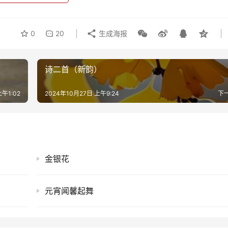
0
20
生成海报
诗二首（新韵）
上午1:02
2024年10月27日 上午9:24
下
金银花
元宵闻馨起舞