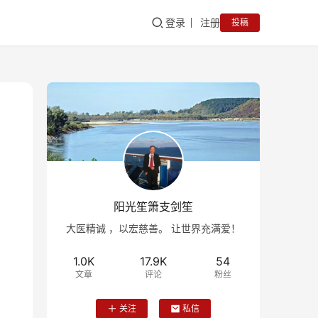
登录
注册
投稿
阳光笙箫支剑笙
大医精诚 ，以宏慈善。 让世界充满爱！
1.0K
17.9K
54
文章
评论
粉丝
关注
私信