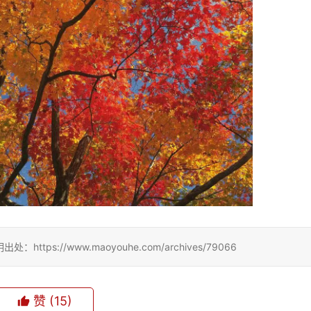
://www.maoyouhe.com/archives/79066
赞
(15)