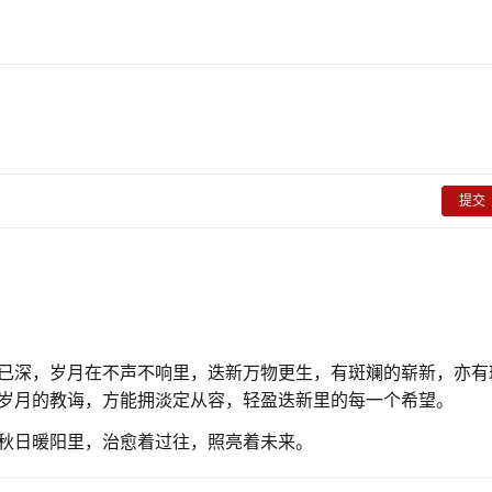
提交
已深，岁月在不声不响里，迭新万物更生，有斑斓的崭新，亦有
岁月的教诲，方能拥淡定从容，轻盈迭新里的每一个希望。
秋日暖阳里，治愈着过往，照亮着未来。