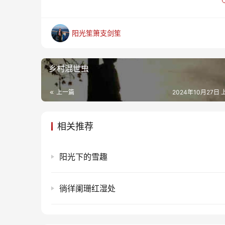
阳光笙箫支剑笙
乡村混世虫
上一篇
2024年10月27日 
相关推荐
阳光下的雪趣
徜徉阑珊红湿处