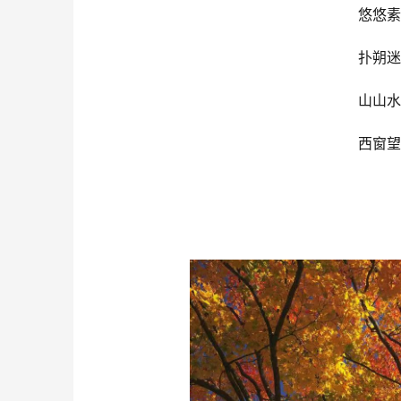
悠悠素
扑朔迷
山山水
西窗望