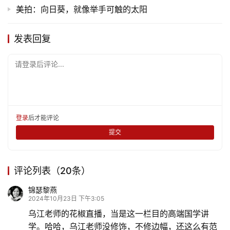
美拍：向日葵，就像举手可触的太阳
情
感
发表回复
旅
游
请登录后评论...
登录
注册
育
儿
登录
后才能评论
娱
提交
乐
评论列表（20条）
专
题
锦瑟黎燕
2024年10月23日 下午3:05
乌江老师的花椒直播，当是这一栏目的高端国学讲
更
学。哈哈，乌江老师没修饰，不修边幅，还这么有范
多