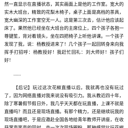
然一直显示在直播状态，其实画面上是他的工作室。宽大的
实木大班台，精致的花梨木椅子，桌子上面是高档的茶具，
宽大幽深的工作室空无一人。这是第三次去，估计他应该起
床了。果然他已经坐在大班台的主席位上，四个孩子各抱一
尊键笙，背对着镜头，坐在四把椅子上听他讲课。一个孩子
发现了我，说：杨教授进来了！几个孩子一起回转身来向我
挥手打招呼：杨教授好！我赶忙回礼：刘大师好！孩子们
好！
……
【后记】玩过这次花椒直播以后，我就再也没有玩过
了，因为网络直播对我来说没有吸引力。我从教近四十年，
除了寒暑假节假日外，我几乎天天都在玩直播，上课不就是
直播吗？而且还是现场直播。有那个精力，还是继续玩我的
现场直播吧，于是应邀赴全国各地给青年教师开讲座，在收
获掌声笑声的同时，亦一次次现场圈粉，那种感觉比玩花椒