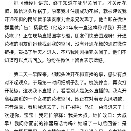
把《诗经》讲完，终于知道在哪里关闭了。才关闭花
椒，微信这头炸锅了。原来我才注册成功花椒，就被建议我
开通花椒的民族管乐演奏家刘金泉兄发现了。他当即在微信
群里做广告：杨教授（他这20年来一直这样称呼我）开通
花椒了！正在现场直播国学专题，朋友们快去围观呀！开通
花椒的朋友们迅速找到我的空间，没有开通花椒的通过微信
链接，鼓捣了半天才进入，不巧我刚刚播完关闭了。他们不
知道可以点击回放。纷纷在微信上留言表示遗憾。
第二天一早醒来，想起头晚开花椒直播的事，感觉有点
对不起观众。于是第一时间把胡子刮了。梳洗停当，再次打
开花椒，这次我不直播了，看看别人是怎么直播的。我点开
离我最近的一个女孩的花椒空间，她正在对着麦克风唱歌，
声音浑厚，看见我进去了，忙打招呼：乌江一朵浪进来了！
欢迎你，宝宝！我赶忙解释：我是大叔。她忙改口：大叔
早！我问你面前的神器是话筒吗？她唱了一句后回答：是