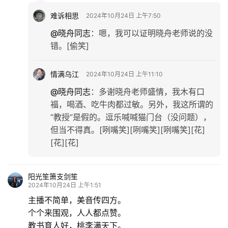
难诉相思
2024年10月24日 上午7:50
@晓舟同志
：
嗯，我可以证明晓舟老师说的没
错。[偷笑]
情满乌江
2024年10月24日 上午11:10
@晓舟同志
：
多谢晓舟老师盛情，我木有口
福，喝酒、吃牛肉都过敏。另外，我这所谓的
“教授”是假的。逗乐喊喊猫门台（没问题），
但当不得真。[咧嘴笑][咧嘴笑][咧嘴笑][花]
[花][花]
阳光笙箫支剑笙
2024年10月24日 上午1:51
主播不简单，美音传四方。
个个来围观，人人都点赞。
教书育人好，桃李满天下。