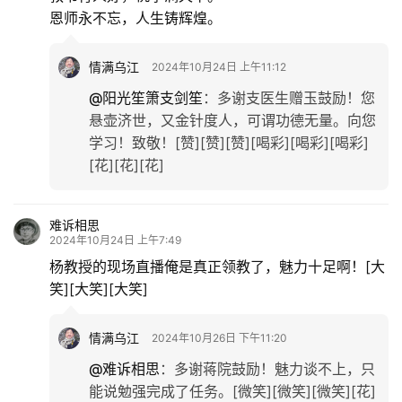
恩师永不忘，人生铸辉煌。
情满乌江
2024年10月24日 上午11:12
@阳光笙箫支剑笙
：
多谢支医生赠玉鼓励！您
悬壶济世，又金针度人，可谓功德无量。向您
学习！致敬！[赞][赞][赞][喝彩][喝彩][喝彩]
[花][花][花]
难诉相思
2024年10月24日 上午7:49
杨教授的现场直播俺是真正领教了，魅力十足啊！[大
笑][大笑][大笑]
情满乌江
2024年10月26日 下午11:20
@难诉相思
：
多谢蒋院鼓励！魅力谈不上，只
能说勉强完成了任务。[微笑][微笑][微笑][花]