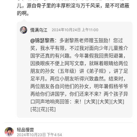
儿，源自骨子里的丰厚积淀与万千风采，是不可遮蔽
的啊。
情满乌江
2024年10月24日 上午11:00
@锦瑟黎燕
：
多谢黎燕老师赠玉鼓励！您过
奖，我水平有限，不过我对面向少年儿童推介
国学还真的有兴趣。今年暑假我回贵阳避暑，
因换眼疾不便上网写文章，就眯着眼睛给两位
朋友的孙女（五年级）讲《弟子规》，讲了足
足半月。两位小朋友听得兴致盎然。结束时，
两位朋友各自问他们的孙女，明年暑假杨爷爷
再给你们讲国学，你们还来不来？两个孩子异
口同声地响亮回答：来！[大笑][大笑][大笑]
[花][花][花]
轻品慢尝
2024年10月23日 下午4:54