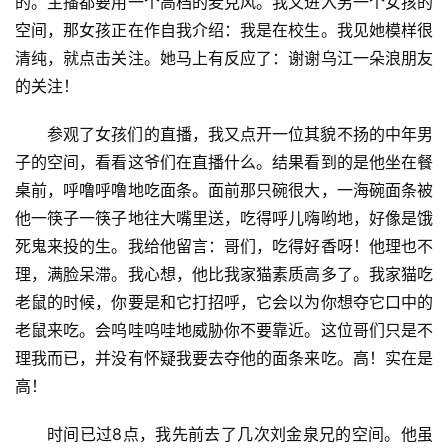
的。主播都要用一个高档的麦克风。我又进入另一个女孩的
空间，那女孩正在作自我介绍：我是在校生。我见她模样很
清纯，就点击关注。她马上有反应了：谢谢乌江一朵浪朋友
的关注！
参观了女孩们的直播，我又点开一位其貌不扬的中年男
子的空间，看看这爷们在直播什么。结果看到的是他坐在餐
桌前，呼噜呼噜地吃面条。面前那只碗很大，一海碗面条被
他一筷子一筷子地往大嘴里送，吃得呼儿嗨哟地，好像是饿
死鬼来投的生。我给他留言：哥们，吃得好香呀！他理也不
理，满脸呆滞。我心想，他比我家猫素质高多了。我家猫吃
老鼠的时候，你要是和它打招呼，它会以为你想夺它口中的
老鼠来吃。会呜哇呜哇地威胁你不要靠近。这位哥们只是不
理我而已，并没有怀疑我要去夺他的面条来吃。高！实在是
高！
时间已过8点，我先前去了几次刘金泉兄的空间。他虽