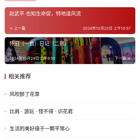
赵武平 也知生命促，特地逞风流
上一篇
2024年10月23日 上午10:57
怀旧（一首）日记（二则）
2024年10月24日 上午8:50
下一篇
首
相关推荐
页
风吹醉了花草
文
化
比肩 · 游玩 · 怪不得 · 识花君
生
生活的美好缘于一颗平常心
活