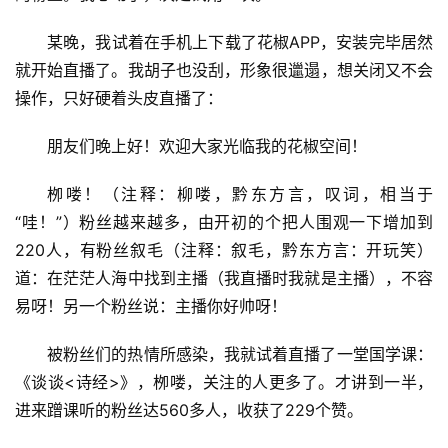
某晚，我试着在手机上下载了花椒APP，安装完毕居然
就开始直播了。我胡子也没刮，形象很邋遢，想关闭又不会
操作，只好硬着头皮直播了：
朋友们晚上好！欢迎大家光临我的花椒空间！
栁喽！（注释：柳喽，黔东方言，叹词，相当于
“哇！”）粉丝越来越多，由开初的个把人围观一下增加到
220人，有粉丝叙毛（注释：叙毛，黔东方言：开玩笑）
道：在茫茫人海中找到主播（我直播时我就是主播），不容
易呀！另一个粉丝说：主播你好帅呀！
被粉丝们的热情所感染，我就试着直播了一堂国学课：
《谈谈<诗经>》，栁喽，关注的人更多了。才讲到一半，
进来蹭课听的粉丝达560多人，收获了229个赞。