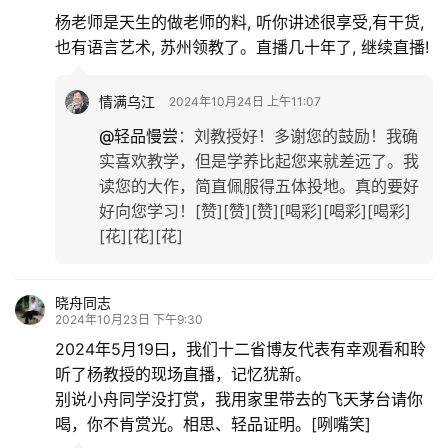
杨老师是天生的做老师的料, 听你讲述很享受,有干货,
也有语言艺术, 苏州领教了。直播几十年了, 继续直播!
情满乌江
2024年10月24日 上午11:07
@轻品慢尝
：
刘教授好！多谢您的鼓励！我确
实喜欢教学，但是学养比起您来就差远了。我
读您的大作，简直佩服得五体投地。真的要好
好向您学习！[赞][赞][赞][喝彩][喝彩][喝彩]
[花][花][花]
晓舟同志
2024年10月23日 下午9:30
2024年5月19曰，我们十二省博友代表有幸观看和聆
听了杨教授的现场直播，记忆犹新。
别说小舟同学没打赏，我用家里带去的飞天茅台请你
喝，你不肯赏光。相思、轻品证明。[咧嘴笑]