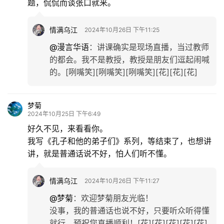
题，侃侃而谈张口就来。
情满乌江
2024年10月26日 下午11:25
@漫言华语
：
讲课确实是现场直播，当过教师
的都会。我不是教授，教授是朋友们逗起闹喊
的。[咧嘴笑][咧嘴笑][咧嘴笑][花][花][花]
梦菊
2024年10月25日 下午6:49
好久不见，来看看你。
我写《孔子和他的弟子们》系列，等结束了，也想讲
讲，就是普通话说不好，怕人们听不懂。
情满乌江
2024年10月26日 下午11:27
@梦菊
：
欢迎梦菊朋友光临！
没事，我的普通话也说不好，只要听众听得懂
就行。预祝您直播顺利！[花][花][花][花][花]