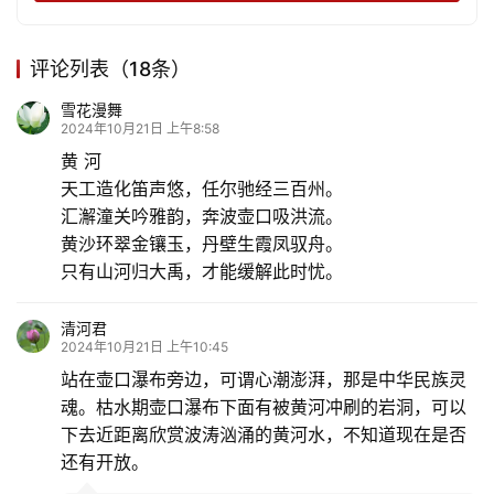
评论列表（18条）
雪花漫舞
2024年10月21日 上午8:58
黄 河
天工造化笛声悠，任尔驰经三百州。
汇澥潼关吟雅韵，奔波壶口吸洪流。
黄沙环翠金镶玉，丹壁生霞凤驭舟。
只有山河归大禹，才能缓解此时忧。
清河君
2024年10月21日 上午10:45
站在壶口瀑布旁边，可谓心潮澎湃，那是中华民族灵
魂。枯水期壶口瀑布下面有被黄河冲刷的岩洞，可以
下去近距离欣赏波涛汹涌的黄河水，不知道现在是否
还有开放。