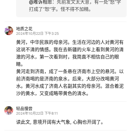
@难诉相思
：
先前发文太大意，有一处“怒”字
打成了“恕”字。怪不得不加精。
地质之花
2024年10月22日 下午3:25
黄河，中华民族的母亲河。生活在河边的人对黄河有
这说不清的情感。我在去新疆的火车上看到黄河的清
澈的河水，第一次看到时，我简直不相信自己的眼
睛。
黄河走到济南，成了一条悬在济南市上空的悬河。以
前济南喝的是济南的泉水，后来，大部分改喝黄河
水。黄河水成了济南人名副其实的母亲河。混合着泥
沙的黄水，又变成略带黄色的清水。
轻品慢尝
2024年10月22日 下午8:11
读此文, 意境开阔有大气象, 心胸也开阔了。