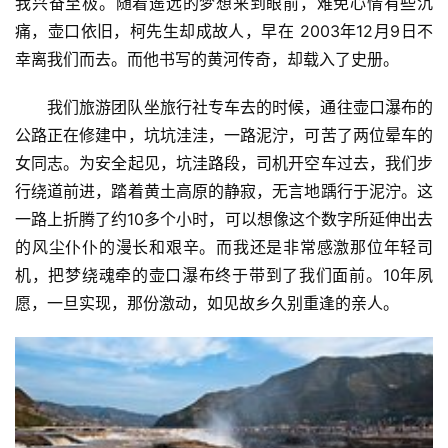
我兴奋至极。随着遥远的梦想来到眼前，难免心情有些沉
痛，壶口依旧，柯先生却成故人，早在 2003年12月9日不
幸离我们而去。而他书写的黄河传奇，却载入了史册。
我们旅游团队坐旅行社专车去的时候，通往壶口瀑布的
公路正在修建中，坑坑洼洼，一路泥泞，可苦了两位晕车的
女同志。为安全起见，坑洼路段，司机开空车过去，我们步
行绕道前进，踏着黄土高原的静寂，无言地踽行于泥泞。这
一路上折腾了约10多个小时，可以想像这个数字所延伸出去
的风尘仆仆的漫长和艰辛。而我还是非常感激那位年轻司
机，把梦绕魂牵的壶口瀑布终于带到了我们面前。10年夙
愿，一旦实现，那份激动，如见故乡久别重逢的亲人。