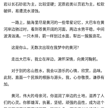
岩以长石砂岩为主，比较坚硬；泥质岩类以页岩为主，松软
破碎，易遭流水浸蚀。
一路上，脑海里尽是黄河的一些零星记忆，大巴车在黄
河岸边驰过时，看到苍黄开阔的河面，两边水势平稳，中间
波涛汹涌。一只木排，箭一样划过水面，犁出一簇簇浪花。
这是你么，无数次出现在我梦中的黄河？
走出大巴车，我立在岸边，满怀深情，向黄河鞠躬。
对于别的名山胜水，我会以游乐的心情，欣赏，品味。
此刻，直面一个民族的根脉与源头，我，心存敬畏，谦恭有
加。
黄河，伟大的母亲河，你滋润了岸边的土地，滋养了人
们的心灵。你那雄浑，执著，坚韧，顽强的品性，成为这个