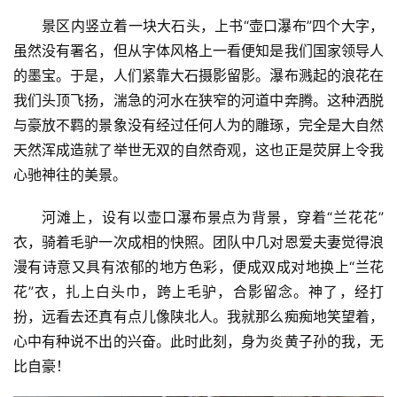
景区内竖立着一块大石头，上书“壶口瀑布”四个大字，
虽然没有署名，但从字体风格上一看便知是我们国家领导人
的墨宝。于是，人们紧靠大石摄影留影。瀑布溅起的浪花在
我们头顶飞扬，湍急的河水在狭窄的河道中奔腾。这种洒脱
与豪放不羁的景象没有经过任何人为的雕琢，完全是大自然
天然浑成造就了举世无双的自然奇观，这也正是荧屏上令我
心驰神往的美景。
河滩上，设有以壶口瀑布景点为背景，穿着“兰花花”
衣，骑着毛驴一次成相的快照。团队中几对恩爱夫妻觉得浪
漫有诗意又具有浓郁的地方色彩，便成双成对地换上“兰花
花”衣，扎上白头巾，跨上毛驴，合影留念。神了，经打
扮，远看去还真有点儿像陕北人。我就那么痴痴地笑望着，
心中有种说不出的兴奋。此时此刻，身为炎黄子孙的我，无
比自豪！