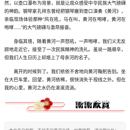
然，以壶口瀑布为背景，就是让观众感受中华民族大气磅礴
的神韵。钢琴家孔祥东曾经把钢琴搬到壶口演奏《黄河》，
亲临现场体验那种“风在吼，马在叫，黄河在咆哮，黄河在
咆哮……”的大气磅礴与激昂振奋。
身临其境，随着黄河一声怒吼，一声咆哮，我们义无反
顾地走近它，接受了一次民族精神的洗礼。虽说一路艰辛，
但我们人生日历上却烙上了母亲河的名子。
离开的时候到了。我们依依不舍地向黄河鞠躬告别。坐
首
在大巴车里，回望，黄河依稀，很快消失于视线之外。但在
页
我的心里，黄河之水仍在滚滚流淌。
文
化
生