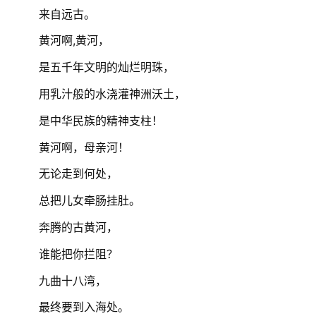
来自远古。
黄河啊,黄河，
是五千年文明的灿烂明珠，
用乳汁般的水浇灌神洲沃土，
是中华民族的精神支柱！
黄河啊，母亲河！
无论走到何处，
总把儿女牵肠挂肚。
奔腾的古黄河，
谁能把你拦阻？
九曲十八湾，
最终要到入海处。