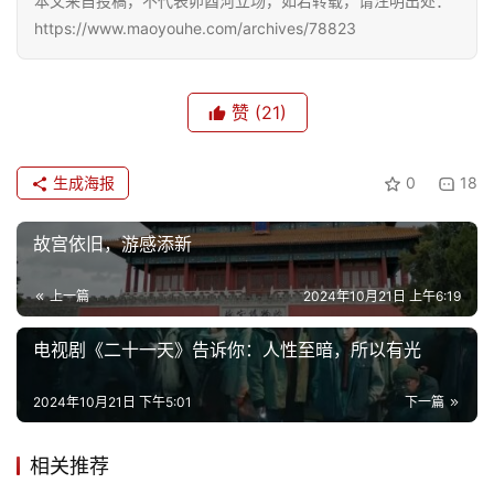
本文来自投稿，不代表卯酉河立场，如若转载，请注明出处：
活
https://www.maoyouhe.com/archives/78823
情
感
赞
(21)
旅
游
生成海报
0
18
登录
注册
育
故宫依旧，游感添新
儿
上一篇
2024年10月21日 上午6:19
娱
电视剧《二十一天》告诉你：人性至暗，所以有光
乐
2024年10月21日 下午5:01
下一篇
专
题
相关推荐