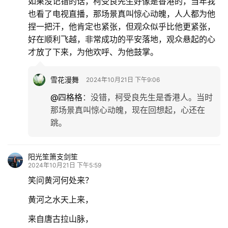
如果没记错的话，柯受良先生好像是香港的，当年我
也看了电视直播，那场景真叫惊心动魄，人人都为他
捏一把汗，他肯定也紧张，但观众似乎比他更紧张，
好在顺利飞越，非常成功的平安落地，观众悬起的心
才放了下来，为他欢呼、为他鼓掌。
雪花漫舞
2024年10月21日 下午9:06
@四格格
：
没错，柯受良先生是香港人。当时
那场景真叫惊心动魄，现在回想起，心还在
跳。
阳光笙箫支剑笙
2024年10月21日 下午5:59
笑问黄河何处来？
黄河之水天上来，
来自唐古拉山脉，