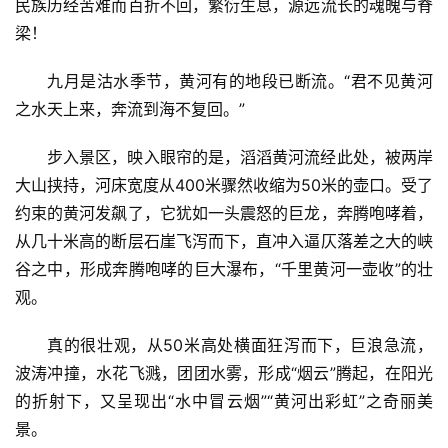
民族历经苦难而百折不回，繁衍生息，源远流长的魂魄与脊
梁！
九月是沽水季节，黄河有的地段已断流。“君不见黄河
之水天上来，奔流到海不复回。”
步入景区，映入眼帘的是，滔滔黄河流经此处，被两岸
大山挟持，河床宽度从400米骤然收缩为50米的壶口。受了
约束的黄河发飙了，它犹如一头震怒的巨龙，奔腾咆哮着，
从几十米高的断层石崖飞泻而下，直冲入逼仄落差之大的峡
谷之中，形成奔腾咆哮的巨大瀑布，“千里黄河一壶收”的壮
观。
真的很壮观，从50米高处横面狂泻而下，巨浪急流，
波涛冲撞，水花飞溅，团团水雾，形成“烟云”腾起，在阳光
的折射下，又呈现出“水中冒云烟”“黄河出彩虹”之奇丽美
景。