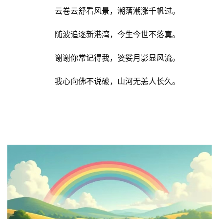
云卷云舒看风景，潮落潮涨千帆过。
随波追逐新港湾，今生今世不落寞。
谢谢你常记得我，婆娑月影显风流。
我心向佛不说破，山河无恙人长久。