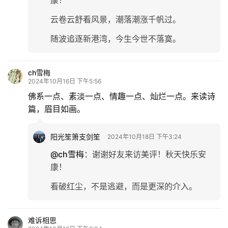
康！
云卷云舒看风景，潮落潮涨千帆过。
随波追逐新港湾，今生今世不落寞。
ch雪梅
2024年10月16日 下午5:56
佛系一点、素淡一点、情趣一点、灿烂一点。来读诗
篇，眉目如画。
阳光笙箫支剑笙
2024年10月18日 下午3:24
@ch雪梅
：
谢谢好友来访美评！秋天快乐安
康！
看破红尘，不是逃避，而是更深的介入。
难诉相思