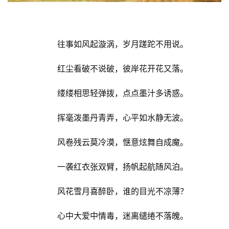
往事如风起漩涡，岁月蹉跎不用说。
红尘看破不说破，彼岸花开花又落。
缕缕相思轻弹拨，点点墨汁多诱惑。
挥毫泼墨丹青弄，心平如水静无波。
风卷残云莫冷漠，惬意炫舞自成魔。
一袭红衣张双臂，扬帆起航随风泊。
风花雪月喜醉卧，谁的目光不凉薄？
心中大爱中情毒，迷离缱绻不落魄。