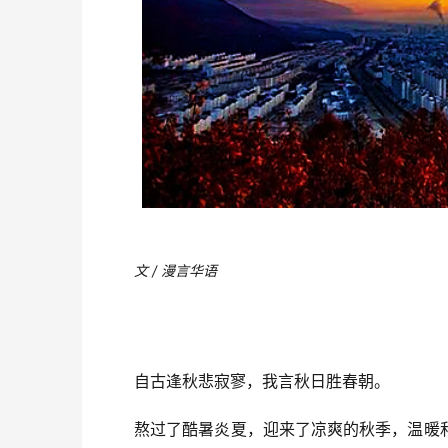
文 / 漫言华语
自古逢秋悲寂寥，我言秋日胜春朝。
熬过了酷暑炎夏，迎来了凉爽的秋季，温暖