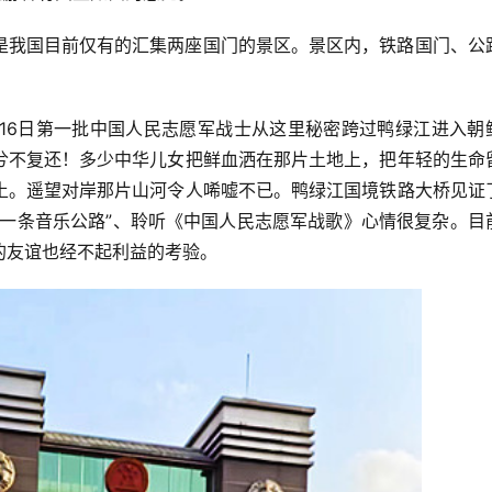
是我国目前仅有的汇集两座国门的景区。景区内，铁路国门、公
。
0月16日第一批中国人民志愿军战士从这里秘密跨过鸭绿江进入朝
兮不复还！多少中华儿女把鲜血洒在那片土地上，把年轻的生命
土。遥望对岸那片山河令人唏嘘不已。鸭绿江国境铁路大桥见证
第一条音乐公路”、聆听《中国人民志愿军战歌》心情很复杂。目
的友谊也经不起利益的考验。