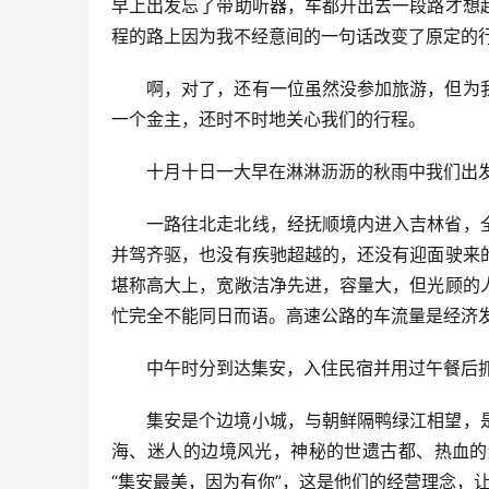
早上出发忘了带助听器，车都开出去一段路才想
程的路上因为我不经意间的一句话改变了原定的
啊，对了，还有一位虽然没参加旅游，但为
一个金主，还时不时地关心我们的行程。
十月十日一大早在淋淋沥沥的秋雨中我们出
一路往北走北线，经抚顺境内进入吉林省，
并驾齐驱，也没有疾驰超越的，还没有迎面驶来
堪称高大上，宽敞洁净先进，容量大，但光顾的
忙完全不能同日而语。高速公路的车流量是经济
中午时分到达集安，入住民宿并用过午餐后
集安是个边境小城，与朝鲜隔鸭绿江相望，
海、迷人的边境风光，神秘的世遗古都、热血的
“集安最美，因为有你”，这是他们的经营理念，