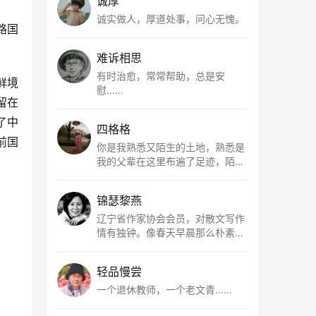
诚厚
诚实做人，厚道处事，问心无愧。
路国
难诉相思
有时治愈，常常帮助，总是安
鲜境
慰……
留在
了中
四格格
前国
你是我熟悉又陌生的土地，熟悉是
我的父辈在这里布遍了足迹，陌生
是因为我总在梦里遥望你。有幸，
我以这种方式走近了你，你是我的
锦瑟黎燕
根所在，我用文字慢慢认识你、慢
慢熟悉你。
辽宁省作家协会会员，对散文写作
情有独钟。像春天早晨那么朴素，
清新，是我的期许。
轻品慢尝
一个退休教师，一个老文青……