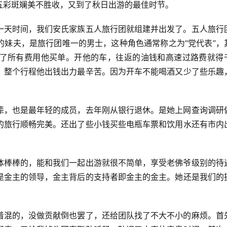
五彩斑斓美不胜收，又到了秋日出游的最佳时节。
一天时间，我们安氏家族五人旅行团就组建并出发了。五人旅行
的妹夫，是旅行团唯一的男士，这种角色通常称之为“党代表”，
了所有费用他买单。开他的车，往返的油钱和高速过路费就得
。整个行程他出钱出力最辛苦。因为开车不能喝酒又少了些乐趣
辈，也是最年轻的成员，去年刚从银行退休。是她上网查询调研
的旅行顺畅完美。还出了些小钱买些电瓶车票和饮用水还有市内
体棒棒的，能和我们一起出游就很不简单，享受老佛爷级别的待
是金主的领导，金主背后的支持者即金主的金主。她还是我们的
着混的，没做贡献倒也罢了，还给团队找了不大不小的麻烦。首