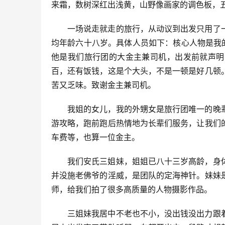
来霜，数树深红出浅黄，山野像画家的调色板，
一场说走就走的旅行，从动议到出发只用了
均年龄六十八岁。具体人员如下：核心人物是我
他是我们旅行团的大金主兼司机，出发前就声明
百，还有饭钱，这是个大头，不是一顿是好几顿
苦又乏味。致谢金主兼司机。
我姐的女儿，我的外甥女是旅行团唯一的晚
游攻略，跑前跑后热情地为长辈们服务，让我们
车费等，也算一位金主。
我们安氏三姐妹，姐姐已八十三岁高龄，身
并没施老佛爷的淫威，是团队的定海神针。妹妹
师，给我们拍了很多高质量的人物摄影作品。
三姐妹我居中不老也不小，没出钱没出力跟