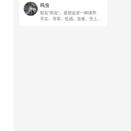
鸣虫
取名“鸣虫”，是想追求一种境界：
平实、寻常、低调。虫者，世上最
最平常的小生物也；虫鸣这种声
音，不尖利，不张扬，浅吟低唱，
是一种天籁。