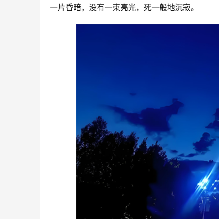
一片昏暗，没有一束亮光，死一般地沉寂。