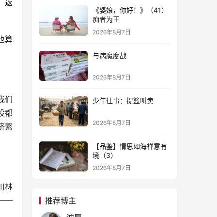
，返
《婆娘，你好！》（41）
痴者为王
2026年8月7日
也算
与病魔鏖战
2026年8月7日
我们
少年往事：提篮叫卖
设都
2026年8月7日
挤繁
【品鉴】情思如海禅意有
境（3）
2026年8月7日
川林
——
推荐博主