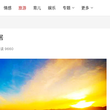
情感
旅游
育儿
娱乐
专题
更多
居
读 9660