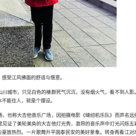
，感受江风拂面的舒适与惬意。
山川城市，只见白色的楼群死气沉沉，没有烟火气，看不到人影
本不能住人，就是个摆设。
场，也称大吉他音乐广场，因拍摄电影《缝纫机乐队》而声名远
里见证了美轮美奂的大吉他灯光秀，激昂的音乐声中灯光闪烁五
安的豪放热烈。一片歌舞升平国泰民安的美好景象。转身再看江对