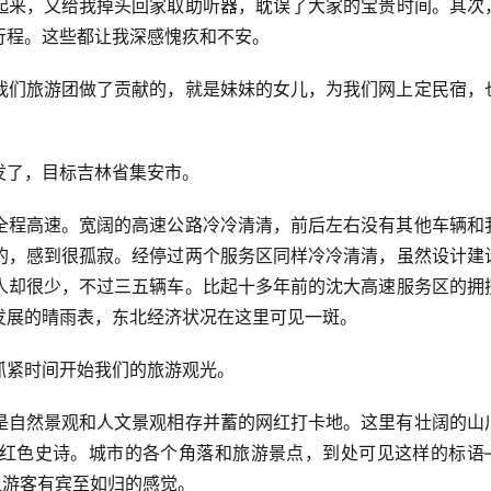
起来，又给我掉头回家取助听器，耽误了大家的宝贵时间。其次
行程。这些都让我深感愧疚和不安。
我们旅游团做了贡献的，就是妹妹的女儿，为我们网上定民宿，
发了，目标吉林省集安市。
全程高速。宽阔的高速公路冷冷清清，前后左右没有其他车辆和
的，感到很孤寂。经停过两个服务区同样冷冷清清，虽然设计建
人却很少，不过三五辆车。比起十多年前的沈大高速服务区的拥
发展的晴雨表，东北经济状况在这里可见一斑。
抓紧时间开始我们的旅游观光。
是自然景观和人文景观相存并蓄的网红打卡地。这里有壮阔的山
红色史诗。城市的各个角落和旅游景点，到处可见这样的标语
让游客有宾至如归的感觉。