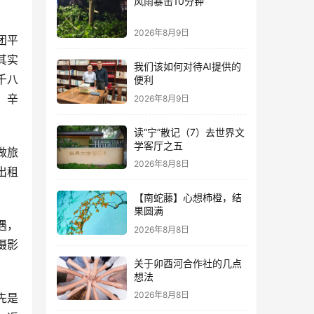
风雨暴击10分钟
2026年8月9日
团平
其实
我们该如何对待AI提供的
千八
便利
，辛
2026年8月9日
读“宁”散记（7）去世界文
学客厅之五
做旅
2026年8月8日
出租
【南蛇藤】心想柿橙，结
果圆满
遇，
2026年8月8日
摄影
关于卯酉河合作社的几点
想法
2026年8月8日
先是