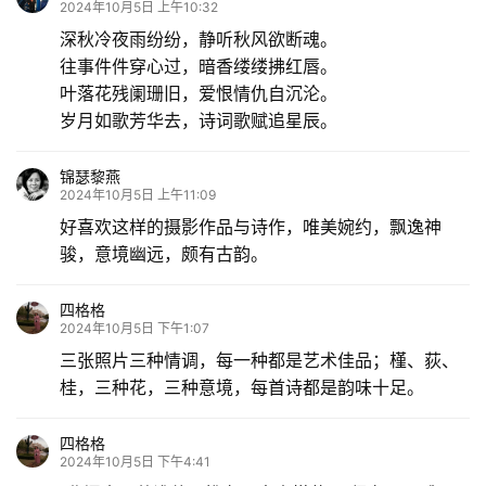
2024年10月5日 上午10:32
深秋冷夜雨纷纷，静听秋风欲断魂。
往事件件穿心过，暗香缕缕拂红唇。
叶落花残阑珊旧，爱恨情仇自沉沦。
岁月如歌芳华去，诗词歌赋追星辰。
锦瑟黎燕
2024年10月5日 上午11:09
好喜欢这样的摄影作品与诗作，唯美婉约，飘逸神
骏，意境幽远，颇有古韵。
四格格
2024年10月5日 下午1:07
三张照片三种情调，每一种都是艺术佳品；槿、荻、
桂，三种花，三种意境，每首诗都是韵味十足。
四格格
2024年10月5日 下午4:41