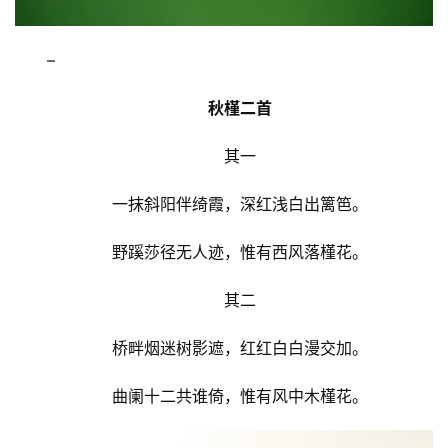
–
秋槿二首
其一
一抹斜阳伴绮霞，深红浅白出篱笆。
野蹊莎径无人迹，惟有西风落槿花。
其二
桥畔烟迷树影遮，红红白白漫交加。
曲阑十二共谁倚，惟有风中木槿花。