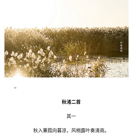
–
秋渚二首
其一
秋入蒹葭向暮凉，风梢露叶奏清商。