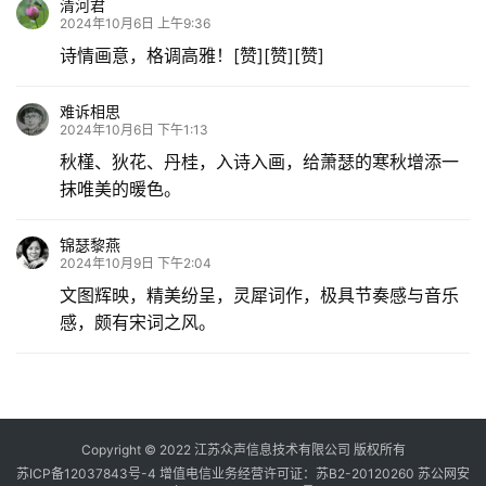
清河君
2024年10月6日 上午9:36
诗情画意，格调高雅！[赞][赞][赞]
难诉相思
2024年10月6日 下午1:13
秋槿、狄花、丹桂，入诗入画，给萧瑟的寒秋增添一
抹唯美的暖色。
锦瑟黎燕
2024年10月9日 下午2:04
文图辉映，精美纷呈，灵犀词作，极具节奏感与音乐
感，颇有宋词之风。
Copyright © 2022 江苏众声信息技术有限公司 版权所有
苏ICP备12037843号-4
增值电信业务经营许可证：苏B2-20120260
苏公网安