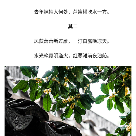
去年挹袖人何处，芦笛横吹水一方。
其二
风荻萧萧新过雁，一汀白露晚凉天。
水光晻霭明渔火，红蓼滩前夜泊船。