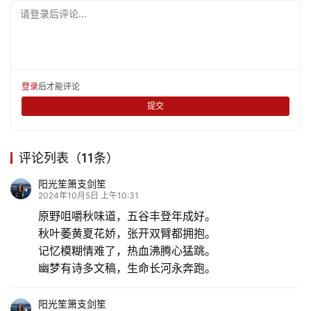
请登录后评论...
登录
后才能评论
提交
评论列表（11条）
阳光笙箫支剑笙
2024年10月5日 上午10:31
原野咀嚼秋味道，五谷丰登年成好。
秋叶萎黄夏花娇，张开双臂都拥抱。
记忆模糊情难了，热血沸腾心猛跳。
幽梦有诗多文稿，生命长河永奔跑。
阳光笙箫支剑笙