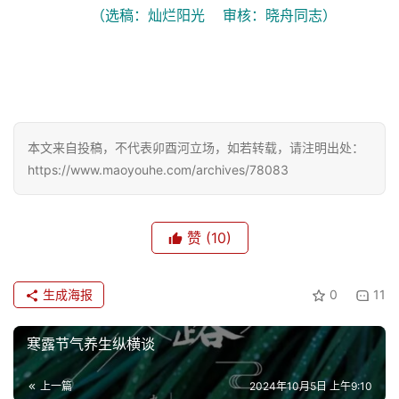
化
（选稿：灿烂阳光    审核：晓舟同志）
生
活
情
本文来自投稿，不代表卯酉河立场，如若转载，请注明出处：
感
https://www.maoyouhe.com/archives/78083
旅
游
赞
(10)
登录
注册
育
生成海报
0
11
儿
寒露节气养生纵横谈
娱
乐
上一篇
2024年10月5日 上午9:10