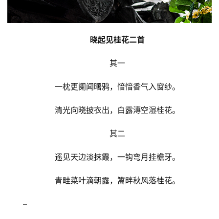
晓起见桂花二首
其一
一枕更阑闻曙鸦，愔愔香气入窗纱。
清光向晓披衣出，白露漙空湿桂花。
其二
遥见天边淡抹霞，一钩弯月挂檐牙。
首
青畦菜叶滴朝露，篱畔秋风落桂花。
页
–
文