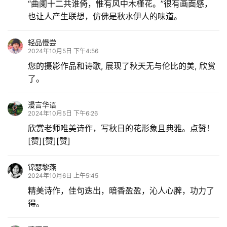
“曲阑十二共谁倚，惟有风中木槿花。”很有画面感，
也让人产生联想，仿佛是秋水伊人的味道。
轻品慢尝
2024年10月5日 下午4:56
您的摄影作品和诗歌, 展现了秋天无与伦比的美, 欣赏
了。
漫言华语
2024年10月5日 下午6:26
欣赏老师唯美诗作，写秋日的花形象且典雅。点赞！
[赞][赞][赞]
锦瑟黎燕
2024年10月6日 上午5:45
精美诗作，佳句迭出，暗香盈盈，沁人心脾，功力了
得。