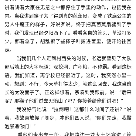
讲着讲着大家在无意之中都停住了手里的动作，包括我在
内。当我讲到猴子为了得到真的芭蕉扇，变成了铁扇公主的
男人牛魔王的样子，好说歹说，终于把真芭蕉扇骗到了手
时，我们发现已经夕阳西下了。看看各自的筐头，草没打多
少，都着急了，胡乱擗了些棒子叶摁进筐里，便开始往回
走。
当我们几个人走到村西头的时候，老远就望见了大队
部后墙上的大字标语：深挖洞，广积粮，不称霸。看到这标
语，我们知道，离学校已经很近了。这时，我突然心里一
动，想到：不行，今天草打得太少，就这么回去，我这当班
长的太没面子了。正这样想着，宗凑到我跟前，说：“后来
呢？那猴子他们过去火焰山了吗？你接着给俺们讲吧！”
我没好气地说：“拉倒吧！这都什么时间了还讲？”说
着，我故意放慢了脚步，冲他们四人说，“你们先走，我撒
泡尿追你们！”
看他们走出去一段，我把路边一块大土坯塞进了筐