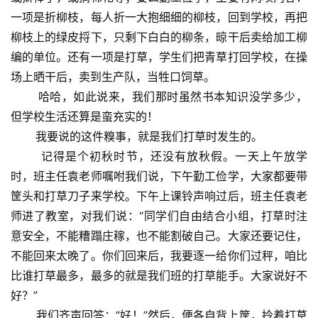
一项是折柳枝，每人折一大抱细细的柳枝，回到学校，再把
柳枝上的绿皮捋下，只剩下白白的柳条，晾干后卖给加工柳
编的单位。还有一项是打草，学生们把青草打回学校，在操
场上晒干后，卖到生产队，当牲口饲草。
哈哈，如此说来，我们那时虽然书本知识没学多少，
但学校生活还算是蛮充实的！
我要说的这件糗事，就是我们打草时发生的。
记得是个初秋时节，还没有放秋假。一天上午放学
时，班主任袁老师嘱咐我们说，下午勤工俭学，大家都要带
筐头和打草刀子来学校。下午上课铃声响过后，班主任袁老
师进了教室，对我们说：“同学们自由结合小组，打草时注
意安全，不能糟蹋庄稼，也不能割破自己。大家还要记住，
不能回来太晚了。你们回来后，我要逐一给你们过秤，咱比
比谁打草最多，最多的就是我们班的打草能手。大家说好不
好？”
我们齐声回答：“好！”然后，便各自背上筐，拎着打草