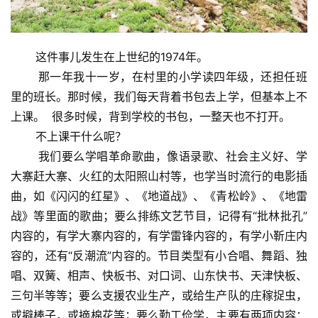
这件事儿发生在上世纪的1974年。
那一年我十一岁，在村里的小学读四年级，还担任班
里的班长。那时候，我们每天背着书包去上学，但基本上不
上课。 很多时候，背到学校的书包，一整天也不打开。
不上课干什么呢？
我们要么学唱革命歌曲，像语录歌、社会主义好、学
大寨赶大寨、火红的太阳照山村等，也学当时流行的电影插
曲，如《闪闪的红星》、《地道战》、《青松岭》、《地雷
战》等里面的歌曲；要么排练文艺节目，记得有“批林批孔”
内容的，有学大寨内容的，有学雷锋内容的，有学小靳庄内
容的，还有“反潮流”内容的。节目类型有小合唱、舞蹈、独
唱、双簧、相声、快板书、对口词、山东快书、天津快板、
三句半等等；要么支援农业生产，或给生产队的庄稼捉虫，
或擗棒子，或摘棉花等；要么勤工俭学，主要有两项内容：