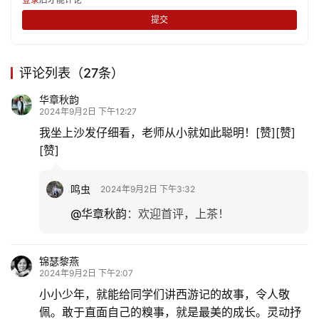
情
提交
感
旅
评论列表（27条）
游
华章秋韵
登录
注册
2024年9月2日 下午12:27
育
我坐上沙发仔细看，老师从小就如此聪明！[赞][赞]
儿
[赞]
娱
鸣虫
2024年9月2日 下午3:32
乐
@华章秋韵
：
欢迎首评，上茶！
专
题
锦瑟黎燕
2024年9月2日 下午2:07
小小少年，就能给同学们讲西游记的故事，令人敬
更
多
佩。敢于直面自己的糗事，就是最美的成长。灵动抒