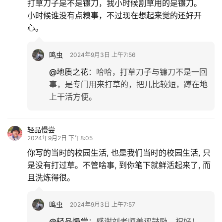
打草刀子是不是镰刀，我小时候割草用的是镰刀。
小时候谁没有点糗事，不过现在想起来觉的还好开
心。
鸣虫
2024年9月3日 上午7:56
@地质之花
：
哈哈，打草刀子与镰刀不是一回
事，是专门用来打草的，把儿比较短，蹲在地
上干活方便。
轻品慢尝
2024年9月2日 下午8:05
你写的当时的校园生活, 也是我们当时的校园生活, 只
是没有打过草。不管啥事, 到你笔下就鲜活起来了, 而
且洗炼得很。
鸣虫
2024年9月3日 上午7:57
@轻品慢尝
：
感谢刘老师美评鼓励，祝好！