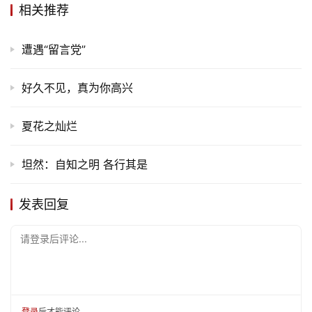
相关推荐
遭遇“留言党”
好久不见，真为你高兴
夏花之灿烂
首
坦然：自知之明 各行其是
页
发表回复
文
化
请登录后评论...
生
活
登录
后才能评论