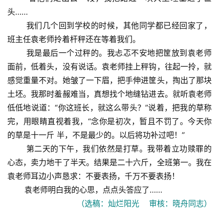
头……
我们几个回到学校的时候，其他同学都已经回家了，
班主任袁老师拎着杆秤还在等着我们。
我是最后一个过秤的。我忐忑不安地把筐放到袁老师
面前，低着头，没有说话。袁老师挂上秤钩，往起一拎，就
感觉重量不对。她皱了一下眉，把手伸进筐头，掏出了那块
土坯。我那时羞赧难当，真想找个地缝钻进去。就听袁老师
低低地说道：“你这班长，就这么带头？”说着，把我的草称
完，用眼睛直视着我，“念你是初次，暂且不罚了。今天你
的草是十一斤 半，不是最少的。以后将功补过吧！”
第二天的下午，我们依然是打草。我带着立功赎罪的
心态，卖力地干了半天。结果是二十六斤，全班第一。我在
袁老师耳边小声恳求：不要表扬，千万不要表扬！
袁老师明白我的心思，点点头答应了……
（选稿：灿烂阳光 审核：晓舟同志）