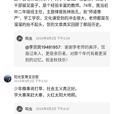
干部留足面子，是个经验丰富的教师。74年，我当初
中二年级班主任，主旋律是批林批孔，批“师道尊
严”，学工学农，文化课受到的冲击很大，老师都是灰
溜溜的抬不起头，您的文章真实回顾了那段历史。
鸣虫
2024年9月2日 下午3:34
@李宗宾19481957
：
谢谢李老师的美评，您
是过来人，更是亲历者，对那个年代有着更深
刻的记忆。祝金秋快乐！
阳光笙箫支剑笙
2024年9月2日 下午3:52
少年糗事说打草，社会主义真正好。
学大寨来赶大寨，火红太阳大地照。
鸣虫
2024年9月2日 下午4:31