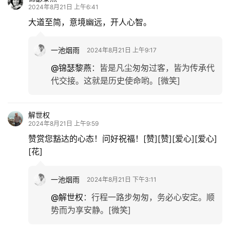
2024年8月21日 上午6:41
大道至简，意境幽远，开人心智。
一池烟雨
2024年8月21日 上午9:17
@锦瑟黎燕
：
皆是凡尘匆匆过客，皆为传承代
代交接。这就是历史使命哟。[微笑]
解世权
2024年8月21日 上午9:59
赞赏您豁达的心态！问好祝福！[赞][赞][爱心][爱心]
[花]
一池烟雨
2024年8月21日 下午3:11
@解世权
：
行程一路步匆匆，务必心安定。顺
势而为享安静。[微笑]