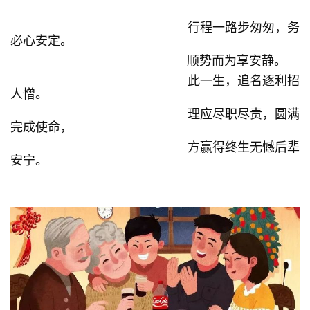
行程一路步匆匆，务
必心安定。
顺势而为享安静。
此一生，追名逐利招
人憎。
理应尽职尽责，圆满
完成使命，
方赢得终生无憾后辈
安宁。