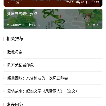
页
上一篇
2024年8月20日 下午8:19
处暑节气养生要点
文
化
2024年8月21日 上午4:35
下一篇
生
活
相关推荐
情
致敬母亲
感
陈万荣记者印象
旅
游
经典回放：八省博友的一次风云际会
登录
注册
育
爱情故事：纪实文学《风雪丽人》（全文）
儿
发表回复