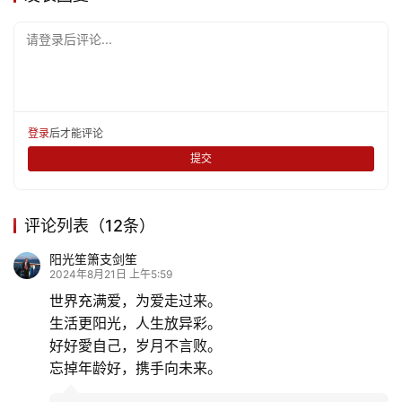
娱
乐
请登录后评论...
专
题
登录
后才能评论
更
提交
多
评论列表（12条）
阳光笙箫支剑笙
2024年8月21日 上午5:59
世界充满爱，为爱走过来。
生活更阳光，人生放异彩。
好好愛自己，岁月不言败。
忘掉年龄好，携手向未来。