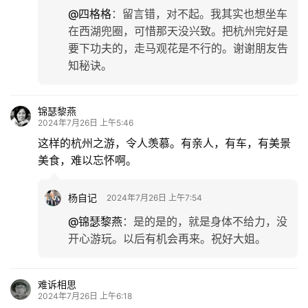
专
@四格格
：
留言错，对不起。我其实也想坐车
题
在西湖兜圈，可惜那天没兴致。把杭州完好是
要下功夫的，走马观花是不行的。谢谢朋友告
知秘诀。
更
多
锦瑟黎燕
2024年7月26日 上午5:46
这样的杭州之游，令人羡慕。有亲人，有车，有美景
美食，难以忘怀啊。
杨自记
2024年7月26日 上午7:54
@锦瑟黎燕
：
是的是的，就是身体不给力，没
开心游玩。以后有机会再来。祝好大姐。
难诉相思
2024年7月26日 上午6:18