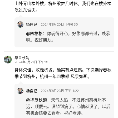
山外青山楼外楼，杭州歌舞几时休。我们也在楼外楼
吃过东坡肉。
杨自记
2024年8月20日 下午6:30
@四格格
：
你玩得开心，好像哪都去过，羡慕
啊。祝好朋友。
华章秋韵
2024年8月21日 下午2:13
身体欠佳，败走杭城，确实有点遗憾。下次选择春秋
季节到杭州，杭州一年四季都 风景如画。
杨自记
2024年8月23日 下午11:22
@华章秋韵
：
天气太热，不过苏州离杭州不
远，顺便去。没想到病了。心情就没了。以后
有机会还要去看看。祝好老师。