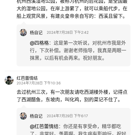
杭州西溪湿地公园，被称为杭州的后花园，是全国最
大的湿地公园，在岸上游累了，就可以乘船代步，在
船上观赏风景，有建炎皇帝亲自写的：西溪且留下。
杨自记
2024年7月28日 下午2:42
@四格格
：
这是第一次听说，对杭州市我是外
行，下次补偿。谢谢老师指导，我真是两眼一
抹黑，以后有机会再来。祝好朋友。
红芭蕾情结
2024年7月28日 下午10:36
去过杭州三次，有一次朋友请吃西湖楼外楼，记得点
了西湖醋鱼，东坡肉，叫化鸡，别的菜记不住了。
杨自记
2024年7月29日 下午6:17
@红芭蕾情结
：
你还是有享受命，精华都吃
了，非常好。羡慕啊。我生病有影响玩。祝好