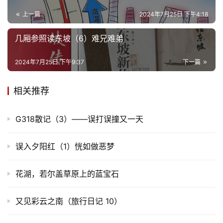
上一篇
2024年7月25日 下午4:18
几厢参照读东坡（6）难兄难弟
2024年7月25日 下午9:37
下一篇
相关推荐
G318散记（3）——误打误撞又一天
误入夕阳红（1）恍如做恶梦
花湖，若尔盖草原上的蓝宝石
又见彩云之南（旅行日记 10）