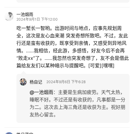
一池烟雨
2024年9月1日 下午12:00
吃一堑长一智哟。出游时间与地点，应事先规划周
全，这次是友心血来潮 突发奇想所致吧。不过，友此
行还是蛮有收获的，既享受到亲情，又感受到异地风
情。……我相信，经此游，多感悟，好友今后不会再
“败走xx”了。……我忽然也突发奇想了，友不会是借此
篇给友友们以某种暗示与提醒吧。[可爱][嘿嘿]
杨自记
2024年9月6日 下午6:28
@一池烟雨
：
主要是生病加疲劳。天气太热，
睡眠不好。不过还是有收获的，凡事都是一分
为二。这次去上海三角还是收获为主。祝好朋
友热心留言。