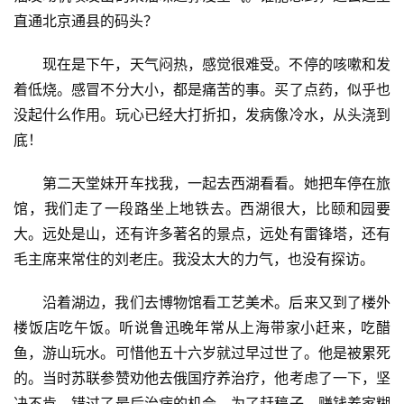
直通北京通县的码头？
现在是下午，天气闷热，感觉很难受。不停的咳嗽和发
着低烧。感冒不分大小，都是痛苦的事。买了点药，似乎也
没起什么作用。玩心已经大打折扣，发病像冷水，从头浇到
底！
第二天堂妹开车找我，一起去西湖看看。她把车停在旅
馆，我们走了一段路坐上地铁去。西湖很大，比颐和园要
大。远处是山，还有许多著名的景点，远处有雷锋塔，还有
毛主席来常住的刘老庄。我没太大的力气，也没有探访。
沿着湖边，我们去博物馆看工艺美术。后来又到了楼外
楼饭店吃午饭。听说鲁迅晚年常从上海带家小赶来，吃醋
鱼，游山玩水。可惜他五十六岁就过早过世了。他是被累死
的。当时苏联参赞劝他去俄国疗养治疗，他考虑了一下，坚
决不肯。错过了最后治病的机会。为了赶稿子，赚钱养家糊