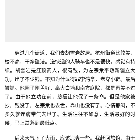
穿过几个街道，我们去胡雪岩故居。杭州街道比较美，
楼不高，干净整洁。送快递的人骑车也不是很快，感觉有持
续。胡雪岩是红顶商人，很有钱，为左宗棠平叛新疆立大
功，出了不少钱。不知为什么得罪李鸿章，老穿小鞋。最后
被抓。他园子刚盖好，高大白墙和南方庭院，都是再美不过
了。由于他立功在前，慈禧让他保了一条命。但是他家被
抄，钱没了，左宗棠也去世，靠山也没有了。心情郁闷，不
多久就连病带气去世了。生活往往不如意，生活最好的时
候，马上跌落到最低点。
后来天气下了大雨，应该凉爽一些。我赶回旅馆，由于