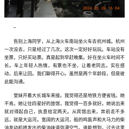
–
告别上海同学，从上海火车南站坐火车去杭州城。杭州
一次没去，只是经过了几次。这次一定好好玩玩。车站没有
坐票，只好买站票。真是起到早赶晚集。好在坐火车时间不
长。车上年轻人热情，有票也不坐，让着老同志。实在感
动，后来让回。我们聊得开心。虽然是两个年龄段，但是彼
此能沟通。
堂妹开着大长城车来接。我觉得还是地铁方便省钱。她
不肯。她让住四星好的旅馆，我觉得一百多就好。她说出来
就对得起自己，执意给定两天。从宾馆出来，奔前走不多
远，就是大运河。宽阔的大运河，船的鸣笛声和大马力的柴
油发动机喷发出的柴油味道弥漫空气。谁能想到，过去这里