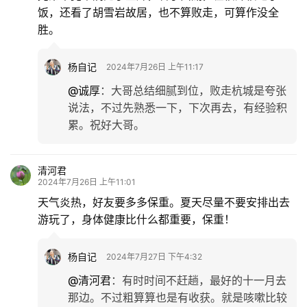
饭，还看了胡雪岩故居，也不算败走，可算作没全
胜。
杨自记
2024年7月26日 上午11:17
@诚厚
：
大哥总结细腻到位，败走杭城是夸张
说法，不过先熟悉一下，下次再去，有经验积
累。祝好大哥。
清河君
2024年7月26日 上午11:01
天气炎热，好友要多多保重。夏天尽量不要安排出去
游玩了，身体健康比什么都重要，保重！
杨自记
2024年7月27日 下午4:32
@清河君
：
有时时间不赶趟，最好的十一月去
那边。不过粗算算也是有收获。就是咳嗽比较