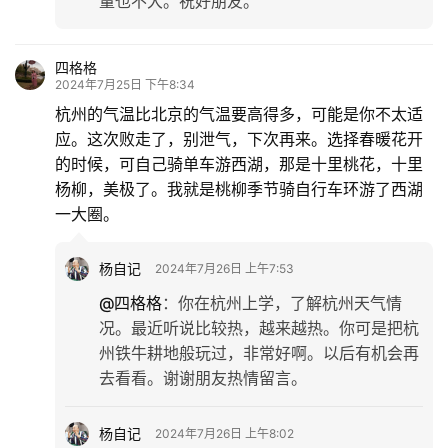
量也不大。祝好朋友。
化
四格格
生
2024年7月25日 下午8:34
活
杭州的气温比北京的气温要高得多，可能是你不太适
应。这次败走了，别泄气，下次再来。选择春暖花开
情
的时候，可自己骑单车游西湖，那是十里桃花，十里
感
杨柳，美极了。我就是桃柳季节骑自行车环游了西湖
一大圈。
旅
游
杨自记
2024年7月26日 上午7:53
登录
注册
@四格格
：
你在杭州上学，了解杭州天气情
育
况。最近听说比较热，越来越热。你可是把杭
儿
州铁牛耕地般玩过，非常好啊。以后有机会再
去看看。谢谢朋友热情留言。
娱
乐
杨自记
2024年7月26日 上午8:02