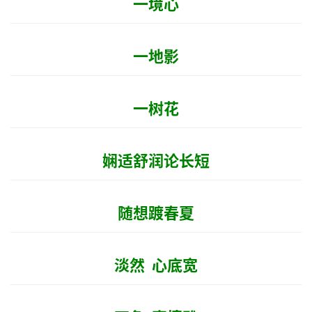
一境心
游
育
一地影
儿
娱
一树花
乐
专
娴适舒润论长短
题
随想踱春夏
更
多
淡然 心底宽