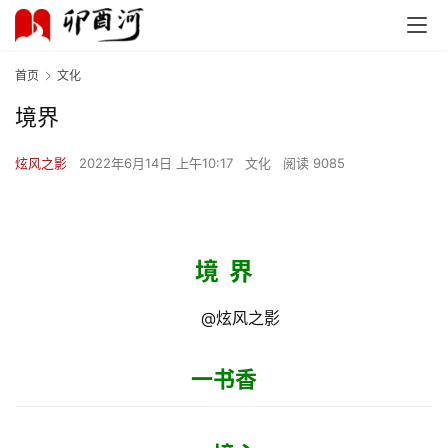
首页
文化
境界
首
页
炫风之影
2022年6月14日 上午10:17
文化
阅读 9085
文
化
境 界
生
活
@炫风之影
情
一书香
感
旅