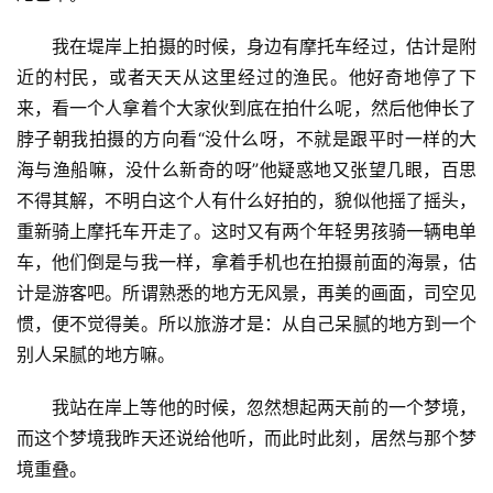
摄点了。
栈道走完了，他还没回来，我给他打电话，他一愣：
“这么快就走完了？我还没找到吃的呢，走了两个村子都没
有，许多店也都关了，怕你饿着，我坐在空调车里，都开得
满头大汗。”
首
“我都拍过了，你先过来接我吧。”我说。然后我看到前
页
面有一个斜坡，应该也会有一片海，在等他的时候，我自己
文
慢慢踱上斜城，看到不一样的角度，最欣喜的是邂逅一片狗
化
尾巴草。
我在堤岸上拍摄的时候，身边有摩托车经过，估计是附
生
活
近的村民，或者天天从这里经过的渔民。他好奇地停了下
来，看一个人拿着个大家伙到底在拍什么呢，然后他伸长了
情
脖子朝我拍摄的方向看“没什么呀，不就是跟平时一样的大
感
海与渔船嘛，没什么新奇的呀”他疑惑地又张望几眼，百思