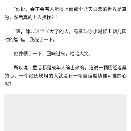
让人很想躺在上面看海。想起我们时路上的对话：
一路上的蓝天白云迎面上演着许多美好的画面，有温馨
的亲子画面，有老子的讲经画面，还有巨人与野兽的对峙画
面，甚至有时候是位仙女，那衣袂飘飘的轻盈似乎触手可
及。
当时他说：“好想到住到上面去。”
“咦，好像这话应该是我说才对吧。”我有些意外。
“你说，会不会有人觉得上面那个蓝天白云的世界是真
的，然后真的上去找找？”
“嗯，除非这个长大了的人，有着与你小时候上幼儿园
时的智商。”我绕了一下。