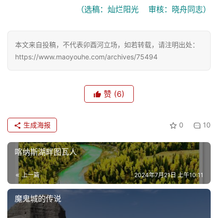
回家后，老妈已经睡了，我们赶紧洗了个澡，然后舒舒
服服地开着空调一起又喝了一泡茶，毕竟，今晚还没喝茶
哩。
回来后整理照片，发给他看的时候，他一开始不知道是
诏安，还以为是洱海，心里疑惑着“我什么时候把洱海拍得
这么好看？”
好吧，原本想不出题目，就索性把洱海安上。
（选稿：灿烂阳光    审核：晓舟同志）
本文来自投稿，不代表卯酉河立场，如若转载，请注明出处：
https://www.maoyouhe.com/archives/75494