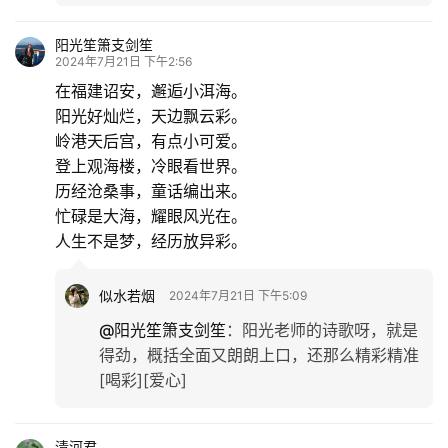
轻品慢尝
2024年7月21日 下午2:54
有好心情、好兴致, 才能拍出好图片, 写下好文字, 这
些你都有了! 你文中提到了《玫瑰的故事》,我也追了
这剧, 还等着你写剧评呢! (玩笑) [偷笑]
似水若烟
2024年7月21日 下午5:09
@轻品慢尝
：
哈哈哈，轻品慢尝老师真懂我，
《玫瑰的故事》刚刚看完，也刚刚写好了[笑
哭]
阳光笙箫支剑笙
2024年7月21日 下午2:56
在福建诏安，邂逅小洱海。
阳光好灿烂，天边飘云彩。
岭港天后宫，有点小可爱。
登上观海楼，冷眼看世界。