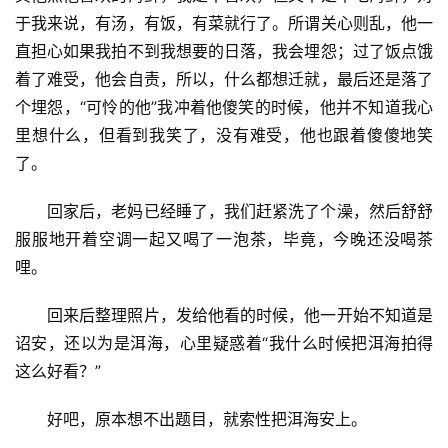
弃，已经七点，日头也落山了，赶紧吃饭要紧。本来我是想
着就吃沙县小吃，挺好的，无奈天热，没有空调，他呆不
住，最后去了一家酒楼。可笑的是，他记得我喜欢吃小吃，
不喜欢吃海鲜，所以全部点了小吃，舍弃自己喜欢的海鲜，
可小吃嘛，你只能吃上一两块，哪能全部都吃小吃，再说，
都是甜的，只吃一个就已经腻了，最后，这个不喜欢吃小吃
的人，只能自己吃了。
后来他自己总结了一下经验，以后小吃就叫一样，然后
其他点他喜欢的海鲜，我是不喜欢，但又不是不吃海鲜，对
于我来说，有汤，有饭，有菜就行了。所谓关心则乱，他一
直担心如果我拍不到我想要的日落，我会埋怨；过了饭点饿
着了难受，他会自责，所以，什么都想迁就，最后还是落了
个埋怨，“可怜的他”我冲着他傻笑的时候，他并不知道我心
里想什么，但看到我笑了，没有难受，他也跟着傻傻地笑
了。