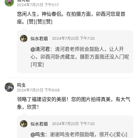
历经沧桑事，童话编出来。
忙碌是大海，耀眼风光在。
人生不是梦，经历放异彩。
似水若烟
2024年7月21日 下午5:09
@阳光笙箫支剑笙
：
阳光老师的诗歌呀，就是
得劲，概括全面又朗朗上口，还那么精彩精准
[喝彩][爱心]
清河君
2024年7月21日 下午5:17
悠闲人生，神仙眷侣。在拍摄方面，卯酉河您是首
座。[赞][赞][赞]
似水若烟
2024年7月22日 下午7:20
@清河君
：
清河君老师就会鼓励人，让人开