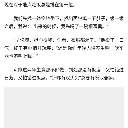
里的他，是我潜意识里的他，这个他，是累积在我心里的不
满而产生出误会的他；而真实的情况是，他怕你一个人太饿
了会晕倒，太累了会难受，让他心疼与自责，还是那个视你
如宝的人。
他匆匆赶来，说：“你打电话的时候，我正进入村子，
人多又窄，还无法掉头，你要早一点点打电话，我就不用进
入村子了。”这两年，身体总会有时不时的不适，好在，今
年开始好转，去年去妈屿岛的时候，因为错过了饭点，就很
难受，后来对着满桌子的菜，又吃不下，让他吓着了，所以
现在对于准点吃饭总是排在第一位。
我们先找一处空地坐下，找出面包填一下肚子，缓一缓
之后，我说：“出来的时候，我先喝了一碗银耳羹。”
“早说嘛，担心得我，你看，衣服都湿了。”他松了一口
气，终于有心情开玩笑：“还是你们年轻人懂养生啊，吃东