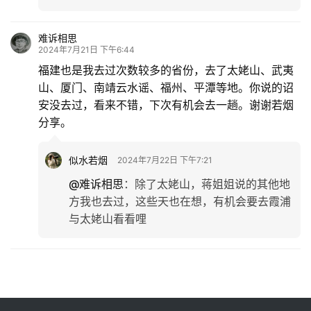
心，卯酉河卧虎藏龙，摄影方面我还没入门呢
[可爱]
鸣虫
2024年7月21日 下午6:08
领略了福建诏安的美丽！您的图片拍得真美，有大气
象，欣赏！
似水若烟
2024年7月22日 下午7:20
@鸣虫
：
谢谢鸣虫老师鼓励哦，很开心[爱心]
难诉相思
2024年7月21日 下午6:44
福建也是我去过次数较多的省份，去了太姥山、武夷
山、厦门、南靖云水谣、福州、平潭等地。你说的诏
安没去过，看来不错，下次有机会去一趟。谢谢若烟