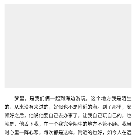
不得其解，不明白这个人有什么好拍的，貌似他摇了摇头，
旅
重新骑上摩托车开走了。这时又有两个年轻男孩骑一辆电单
游
车，他们倒是与我一样，拿着手机也在拍摄前面的海景，估
登录
注册
计是游客吧。所谓熟悉的地方无风景，再美的画面，司空见
育
惯，便不觉得美。所以旅游才是：从自己呆腻的地方到一个
儿
别人呆腻的地方嘛。
娱
我站在岸上等他的时候，忽然想起两天前的一个梦境，
乐
而这个梦境我昨天还说给他听，而此时此刻，居然与那个梦
境重叠。
专
题
更
多