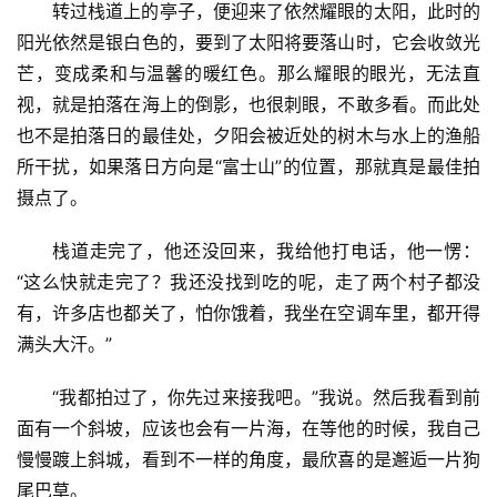
蓝天青山白云下，深蓝色的海面上有一艘好大好大的红
色船，后来听先生说，那是可以到深海捕渔的大船。而近处
海面上的渔船不停的来来往往，让画面充满了生机，栈道下
的礁石里，看到有一个人在挖着什么，大海是忙碌的，但四
周是安静的。对面的那座山很像“富士山”，跟他说的时候他
还不信，待我拿出照片给他看“诏安版的海上富士山”他也不
得不承认确实很像。后来在宫口码头，看到海上的一处绿
洲，他脱口而出“小普陀”难道这就是传说中的“近朱者赤”
吗？哈哈哈。
转过栈道上的亭子，便迎来了依然耀眼的太阳，此时的
阳光依然是银白色的，要到了太阳将要落山时，它会收敛光
芒，变成柔和与温馨的暖红色。那么耀眼的眼光，无法直
视，就是拍落在海上的倒影，也很刺眼，不敢多看。而此处
也不是拍落日的最佳处，夕阳会被近处的树木与水上的渔船
所干扰，如果落日方向是“富士山”的位置，那就真是最佳拍