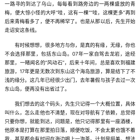
一路寻的到达了乌山，每每看到路旁边的一两棵盛放的青
梅，便大惊小怪的大呼“哇，这有一棵”“哇，这棵更多”再到
后来青梅看多了，便不再稀罕了。也是从那以后，先生开始
走诏安这条线。
有时候想想，很多地方与你，是真的有缘，无缘，你也
不会选择那里，包括东山岛。07年一家自驾去龙岩，途经
那里，一睹闻名的“风动石”，后来十年间，总是喜欢到福建
旅游，17年更是无数次到东山这个海岛旅游，算是结下了不
浅的缘分。这几年已经很少出门，去年暑假与孩子去过一次
东山岛，便再没有出省过了。
我们想去的这个码头，先生只记得一个大概位置，具体
叫什么，怎么走他也不清楚，现在对导航有了依赖，总觉得
只要你想，就能到达，问题是，他只记得那里有一座酒楼，
他原本是打算在那里拍日落，顺便吃饭，不会太累也饿不着
我，甚至都会有时间在海边喝上一泡茶。计划是挺美，想法