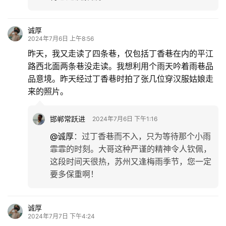
诚厚
2024年7月6日 上午8:56
昨天，我又走读了四条巷，仅包括丁香巷在内的平江
路西北面两条巷没走读。我想利用个雨天吟着雨巷品
品意境。昨天经过丁香巷时拍了张几位穿汉服姑娘走
来的照片。
邯郸常跃进
2024年7月6日 下午1:16
@诚厚
：
过丁香巷而不入，只为等待那个小雨
霏霏的时刻。大哥这种严谨的精神令人钦佩，
这段时间天很热，苏州又逢梅雨季节，您一定
要多保重啊！
诚厚
2024年7月7日 下午4:24