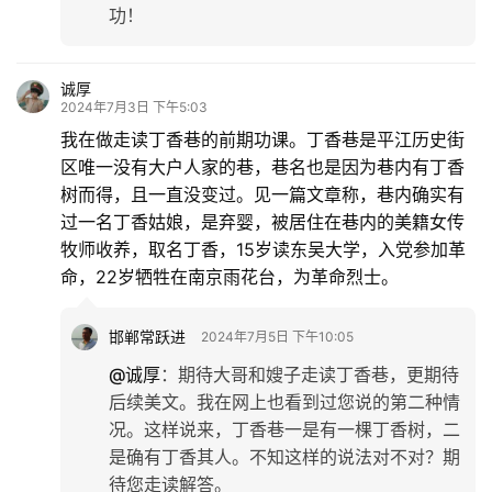
功！
诚厚
2024年7月3日 下午5:03
我在做走读丁香巷的前期功课。丁香巷是平江历史街
区唯一没有大户人家的巷，巷名也是因为巷内有丁香
树而得，且一直没变过。见一篇文章称，巷内确实有
过一名丁香姑娘，是弃婴，被居住在巷内的美籍女传
牧师收养，取名丁香，15岁读东吴大学，入党参加革
命，22岁牺牲在南京雨花台，为革命烈士。
邯郸常跃进
2024年7月5日 下午10:05
@诚厚
：
期待大哥和嫂子走读丁香巷，更期待
后续美文。我在网上也看到过您说的第二种情
况。这样说来，丁香巷一是有一棵丁香树，二
是确有丁香其人。不知这样的说法对不对？期
待您走读解答。