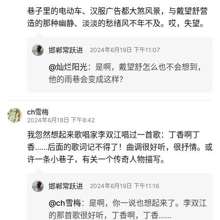
巷子里的电动车、汉服广告都大煞风景，与戴望舒营
造的那种幽静、淡淡的愁绪风不年不及。哎，失望。
邯郸常跃进
2024年6月19日 下午11:07
@灿烂阳光
：
是啊，戴望舒怎么也不会想到，
他的雨巷会变成这样?
ch雪梅
2024年6月18日 下午8:42
我忽然想起来歌唱家李双江唱过一首歌：丁香啊丁
香……后面的歌词记不得了！曲调很好听，很抒情。或
许一条小巷子，有关一个传奇人物描写。
邯郸常跃进
2024年6月19日 下午11:16
@ch雪梅
：
是啊，你一说也想起来了。李双江
的那首歌很好听，丁香啊，丁香……