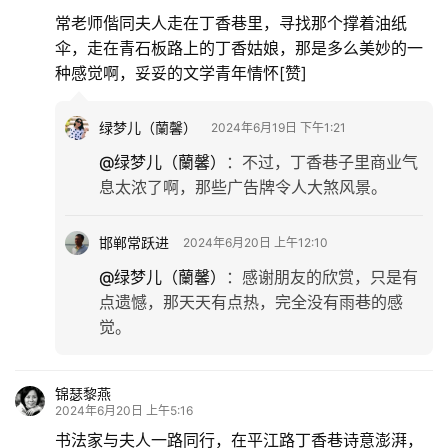
常老师偕同夫人走在丁香巷里，寻找那个撑着油纸
伞，走在青石板路上的丁香姑娘，那是多么美妙的一
种感觉啊，妥妥的文学青年情怀[赞]
绿梦儿（蘭馨）
2024年6月19日 下午1:21
@绿梦儿（蘭馨）
：
不过，丁香巷子里商业气
息太浓了啊，那些广告牌令人大煞风景。
邯郸常跃进
2024年6月20日 上午12:10
@绿梦儿（蘭馨）
：
感谢朋友的欣赏，只是有
点遗憾，那天天有点热，完全没有雨巷的感
觉。
锦瑟黎燕
2024年6月20日 上午5:16
书法家与夫人一路同行，在平江路丁香巷诗意澎湃，