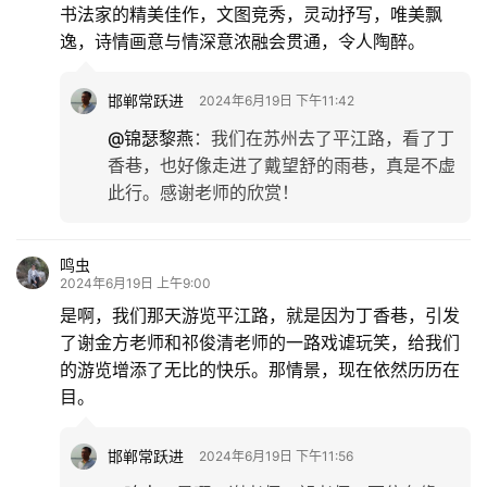
书法家的精美佳作，文图竞秀，灵动抒写，唯美飘
逸，诗情画意与情深意浓融会贯通，令人陶醉。
邯郸常跃进
2024年6月19日 下午11:42
@锦瑟黎燕
：
我们在苏州去了平江路，看了丁
香巷，也好像走进了戴望舒的雨巷，真是不虚
此行。感谢老师的欣赏！
鸣虫
2024年6月19日 上午9:00
是啊，我们那天游览平江路，就是因为丁香巷，引发
了谢金方老师和祁俊清老师的一路戏谑玩笑，给我们
的游览增添了无比的快乐。那情景，现在依然历历在
目。
邯郸常跃进
2024年6月19日 下午11:56