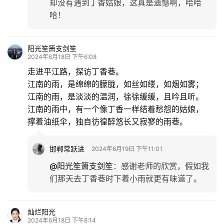
却没有遇到丁香姑娘，这真是遗憾啊，哈哈
登录
注册
哈！
育
儿
阳光笙箫支剑笙
2024年6月18日 下午6:08
娱
走进平江路，探访丁香巷。
乐
江南的雨，是绵绵的朦胧，如丝如缕，如烟如雾；
江南的雨，是淡淡的温润，徐徐缓缓，且吟且听。
专
江南的雨中，有一个像丁香一样结着愁怨的姑娘，
题
撑着油纸伞，独自彷徨醉悠长又寂寥的雨巷。
更
邯郸常跃进
2024年6月19日 下午11:01
多
@阳光笙箫支剑笙
：
感谢老师的欣赏，假如我
们那天去丁香巷时下着小雨就更有味道了。
灿烂阳光
2024年6月18日 下午8:14