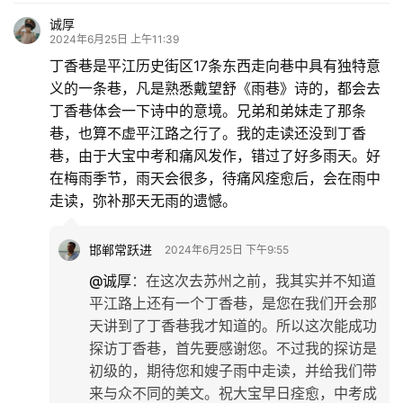
诚厚
2024年6月25日 上午11:39
丁香巷是平江历史街区17条东西走向巷中具有独特意
义的一条巷，凡是熟悉戴望舒《雨巷》诗的，都会去
丁香巷体会一下诗中的意境。兄弟和弟妹走了那条
巷，也算不虚平江路之行了。我的走读还没到丁香
巷，由于大宝中考和痛风发作，错过了好多雨天。好
在梅雨季节，雨天会很多，待痛风痊愈后，会在雨中
走读，弥补那天无雨的遗憾。
邯郸常跃进
2024年6月25日 下午9:55
@诚厚
：
在这次去苏州之前，我其实并不知道
平江路上还有一个丁香巷，是您在我们开会那
天讲到了丁香巷我才知道的。所以这次能成功
探访丁香巷，首先要感谢您。不过我的探访是
初级的，期待您和嫂子雨中走读，并给我们带
来与众不同的美文。祝大宝早日痊愈，中考成