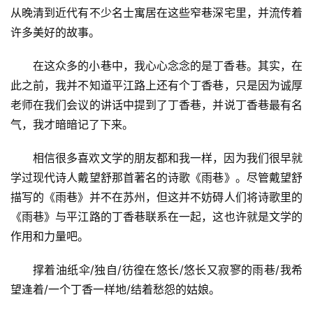
从晚清到近代有不少名士寓居在这些窄巷深宅里，并流传着
许多美好的故事。
在这众多的小巷中，我心心念念的是丁香巷。其实，在
此之前，我并不知道平江路上还有个丁香巷，只是因为诚厚
老师在我们会议的讲话中提到了丁香巷，并说丁香巷最有名
气，我才暗暗记了下来。
相信很多喜欢文学的朋友都和我一样，因为我们很早就
学过现代诗人戴望舒那首著名的诗歌《雨巷》。尽管戴望舒
描写的《雨巷》并不在苏州，但这并不妨碍人们将诗歌里的
《雨巷》与平江路的丁香巷联系在一起，这也许就是文学的
作用和力量吧。
撑着油纸伞/独自/彷徨在悠长/悠长又寂寥的雨巷/我希
望逢着/一个丁香一样地/结着愁怨的姑娘。