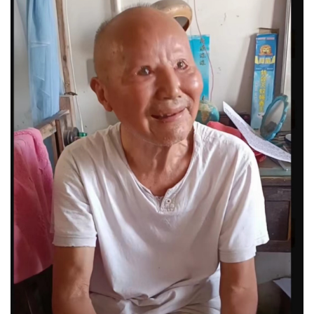
情
感
旅
游
登录
注册
育
儿
娱
乐
专
题
更