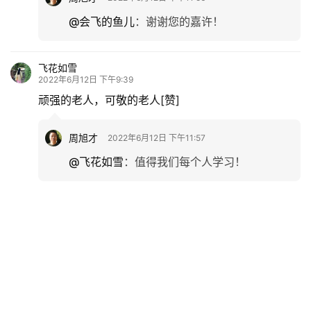
@会飞的鱼儿
：
谢谢您的嘉许！
飞花如雪
2022年6月12日 下午9:39
顽强的老人，可敬的老人[赞]
周旭才
2022年6月12日 下午11:57
@飞花如雪
：
值得我们每个人学习！
华章秋韵
2022年6月16日 下午1:49
只要心里有阳光，生活平淡也灿烂。
周旭才
2022年11月16日 下午10:32
@华章秋韵
：
是的。