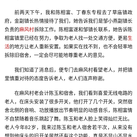
前两天下午，我和陈相富、丁春东专程去了草庙镇政
府，金副镇长热情接待了我们，她告诉我们是邹小燕副镇长
负责的
麻风村
拆除工作。陈相富遂和邹镇长联系，她告诉陈
相富镇里已经在努力，争取为老人找一处交通方便，更易
生
活
的地方让老人重新安置。如果实在找不到，也不会轻率地
拆除旧宿舍，一定会尽可能地尊重老人的意见。
我们知道了消息后，便专门去麻风村看望老人，并把镇
里慎重对待的态度告诉老人，老人们连声称谢。
在麻风村老会计陈玉和宿舍，我们看到喜爱无线电路的
老人，在床头安装了很多开关，他打开了几个开关，突然宿
舍北侧的音响、功放播放出节奏明显的动感音乐，陈相富情
不自禁随着音乐跳起了舞。陈玉和老人脸上笑得灿烂无比。
老人今年82岁，我来过陈玉和老人宿舍若干次，从来没有
想到他床头的旧开关居然还有这个功能，真是不显山不显水