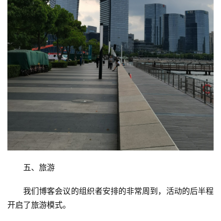
游
登录
注册
育
儿
娱
乐
专
题
更
多
五、旅游
我们博客会议的组织者安排的非常周到，活动的后半程
开启了旅游模式。