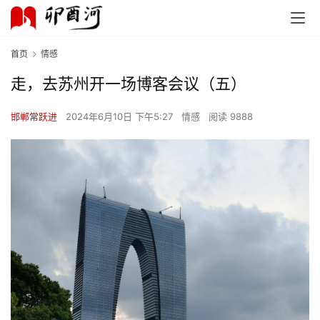
首页
情感
走，去苏州开一场博客会议（五）
首
页
邯郸常跃进
2024年6月10日 下午5:27
情感
阅读 9888
文
化
生
活
情
感
旅