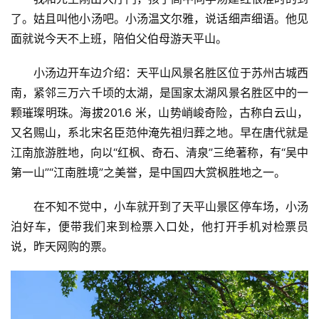
了。姑且叫他小汤吧。小汤温文尔雅，说话细声细语。他见
面就说今天不上班，陪伯父伯母游天平山。
小汤边开车边介绍：天平山风景名胜区位于苏州古城西
南，紧邻三万六千顷的太湖，是国家太湖风景名胜区中的一
颗璀璨明珠。海拔201.6 米，山势峭峻奇险，古称白云山，
又名赐山，系北宋名臣范仲淹先祖归葬之地。早在唐代就是
江南旅游胜地，向以“红枫、奇石、清泉”三绝著称，有“吴中
第一山”“江南胜境”之美誉，是中国四大赏枫胜地之一。
在不知不觉中，小车就开到了天平山景区停车场，小汤
泊好车，便带我们来到检票入口处，他打开手机对检票员
说，昨天网购的票。