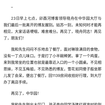
–
23日早上七点，卯酉河博客领导晓舟在中华园大厅与
我们最后一批离开的博友握别。姑苏一别，未知何时才能再
相见，大家话语哽咽，难舍难分。再见了，晓舟同志！再见
了，朋友们！
我和先生闷闷不乐地去了餐厅，面对琳琅满目的食物，
没有一丁点儿味口。于是打了小半碗稀粥，拿了一个鸡蛋，
来到我常坐的位置也就是最靠近入口的一个小圆桌。不见相
思妹，不见玉梅姐，不见熟悉的博友，雪花如同傻子般坐那
儿发了会呆，便出了餐厅。回1139房间收拾好行理，到大厅
办了离店手续。
再见了，中华园！
我和先生刚出大厅门，孩子高中同学汤建红很准时的到