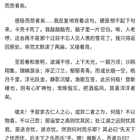
而悲者矣。
感极而悲者矣……我反复地背着这句，硬是想不起下句
来，卡壳卡死了。我敲敲脑壳，脑子里一片空白。唉，人老
啰，这会再不是那个过目不忘人见人羡的雪花了。我只得返
回原处，将范文默读了两遍，又接着背。
至若春和景明，波澜不惊，上下天光，一碧万顷；沙鸥
翔集，锦鳞游泳；岸芷汀兰，郁郁青青。而或长烟一空，皓
月千里，浮光跃金，静影沉璧，渔歌互答，此乐何极！登斯
楼也，则有心旷神怡，宠辱偕忘，把酒临风，其喜洋洋者
矣。
嗟夫！予尝求古仁人之心，或异二者之为，何哉？不以
物喜，不以己悲；居庙堂之高则忧其民；处江湖之远则忧其
君。是进亦忧，退亦忧。然则何时而乐耶？其必曰“先天下
之忧而忧，后天下之乐而乐”乎。噫！微斯人，吾谁与归？