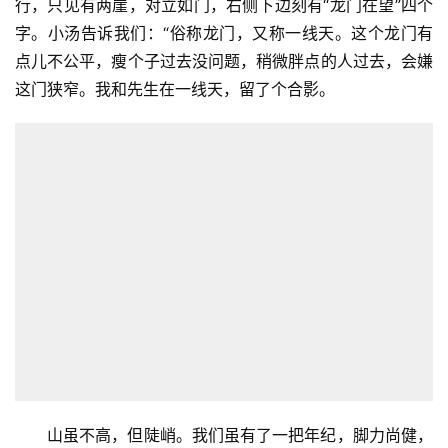
行，只见有两崖，对立如门，右侧下边刻有“龙门在望”四个
字。小汤告诉我们：“俗称龙门，又称一线天。这个龙门有
点儿不公平，瘦个子过去没问题，稍微胖点的人过去，会嫌
这门狭窄。我和先生在一线天，留了个合影。
山虽不高，但陡峭。我们虽有了一把年纪，脚力尚健，