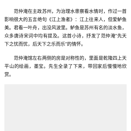
范仲淹在主政苏州，为治理水患察看水情时，作过一首
影响很大的五言绝句《江上渔者》：江上往来人，但爱鲈鱼
美。君看一叶舟，出没风波里。鲈鱼是苏州有名的淡水鱼，
众多唐诗宋词中均有提及。这首小诗，抒发了范仲淹“先天
下之忧而忧，后天下之乐而乐”的情怀。
范仲淹馆左右两侧的房是对称性的，里面是乾隆四上天
平山的绘画，墨宝。先生全录了下来，带回家后慢慢地欣
赏。