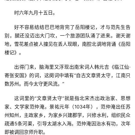
时六年九月十五日。
好不容易结结巴巴地背完了岳阳楼记，才与范先生告
别，腿还没迈出大门坎，一个旅游团队涌了进来。谢天谢
地，雪花差点被人撞见在丢人现眼，南腔北调地背诵《岳阳
楼记》。
出得门来，脑海里又浮现出南宋词人韩元吉《临江仙·
寄张安国》的词，这阕词中填有“自古文章贤太守，江南只
数苏州。而今太守更风流。”
这词里的“文章贤太守”就是指北宋杰出政治家、思想
家、文学家范仲淹。景祐元年（1034年），范仲淹出任苏
州知州，主政家乡，为家乡兴建郡学，兴修水利，组织民众
疏通5条河渠，引导太湖水入海。范仲淹因治水有功，次年
即被调回京师升职。