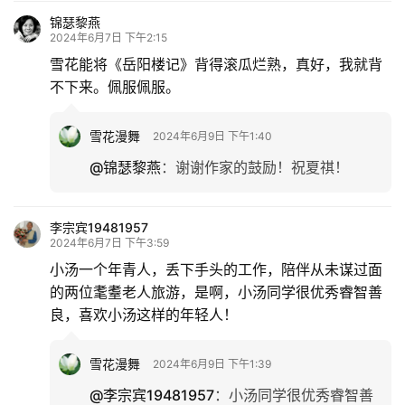
锦瑟黎燕
2024年6月7日 下午2:15
雪花能将《岳阳楼记》背得滚瓜烂熟，真好，我就背
不下来。佩服佩服。
雪花漫舞
2024年6月9日 下午1:40
@锦瑟黎燕
：
谢谢作家的鼓励！祝夏祺！
李宗宾19481957
2024年6月7日 下午3:59
小汤一个年青人，丢下手头的工作，陪伴从未谋过面
的两位耄耋老人旅游，是啊，小汤同学很优秀睿智善
良，喜欢小汤这样的年轻人！
雪花漫舞
2024年6月9日 下午1:39
@李宗宾19481957
：
小汤同学很优秀睿智善