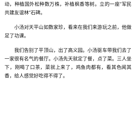
游
动，种植国外松种数万株，补植枫香等树。立的一座“军民
登录
注册
共建友谊林”石碑。
育
儿
小汤对天平山如数家珍，看来在我们来游玩之前，他做
足了功课。
娱
乐
我们告别了平顶山，出了高义园。小汤驱车带我们去了
一家很有名气的餐厅。小汤先天就定了餐，点了菜。三人坐
专
下，刚喝了口茶，菜就上来了，鸡鱼肉都有，看其色闻其
题
香，给人感觉好吃得不得了。
更
多