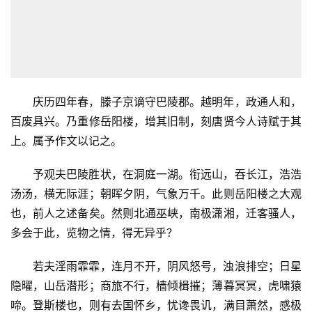
庆历四年春，滕子京谪守巴陵郡。越明年，政通人和，
百废具兴。乃重修岳阳楼，增其旧制，刻唐贤今人诗赋于其
上。属予作文以记之。
予观夫巴陵胜状，在洞庭一湖。衔远山，吞长江，浩浩
汤汤，横无际涯；朝晖夕阴，气象万千。此则岳阳楼之大观
也，前人之述备矣。然则北通巫峡，南极潇湘，迁客骚人，
多会于此，览物之情，得无异乎？
若夫淫雨霏霏，连月不开，阴风怒号，浊浪排空；日星
隐曜，山岳潜形；商旅不行，樯倾楫摧；薄暮冥冥，虎啸猿
啼。登斯楼也，则有去国怀乡，忧谗畏讥，满目萧然，感极