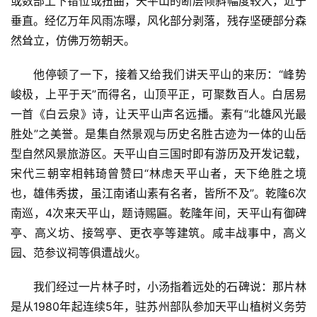
或数部上下错位或扭曲，天平山的断层倾斜幅度较大，近于
垂直。经亿万年风雨冻曝，风化部分剥落，残存坚硬部分森
然耸立，仿佛万笏朝天。
他停顿了一下，接着又给我们讲天平山的来历：“峰势
首
峻极，上平于天”而得名，山顶平正，可聚数百人。白居易
页
一首《白云泉》诗，让天平山声名远播。素有“北雄风光最
胜处”之美誉。是集自然景观与历史名胜古迹为一体的山岳
文
化
型自然风景旅游区。天平山自三国时即有游历及开发记载，
宋代三朝宰相韩琦曾赞曰“林虑天平山者，天下绝胜之境
生
也，雄伟秀拔，虽江南诸山素有名者，皆所不及”。乾隆6次
活
南巡，4次来天平山，题诗赐匾。乾隆年间，天平山有御碑
亭、高义坊、接驾亭、更衣亭等建筑。咸丰战事中，高义
情
园、范参议祠等俱遭战火。
感
我们经过一片林子时，小汤指着远处的石碑说：那片林
旅
是从1980年起连续5年，驻苏州部队参加天平山植树义务劳