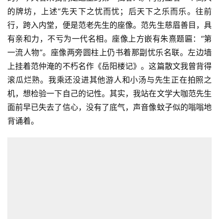
的牌坊，上述“先天下之忧而忧；后天下之乐而乐。往前
行，跨入内堂，便是范老先生的座像。范先生慈眉善目，具
有亲和力，不亏为一代名相。座像上方嵌有朱熹题匾：“第
一流人物”。座像两旁圆柱上仍书着那副忧乐名联。左边墙
上挂着范仲淹的不朽名作《岳阳楼记》。这篇散文我曾背得
滚瓜烂熟。我乘还没进其他游人和小汤与先生正在拍照之
机，想检验一下自己的记性。其实，我站在文学大咖范先生
面前早已失去了信心，没有了底气，声音像蚊子似的嗡嗡地
背诵着。