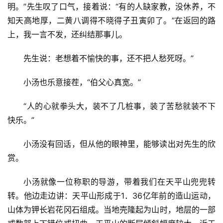
明。”先生叹了口气，接着说：“有的人缺家教，没休养，不
知天高地厚，二黄八调得不晓得子丑寅卯了。”在返回的路
上，我一言不发，还纠结那事儿。
先生说：老想着不愉快的事，还不把人愁死呀。”
小汤也乐意接茬，“伯父心真宽。”
“人的心就拳头大，装不了几桩事，装了苦愁就装不下
快乐。”
小汤没有回话，但从他的眼神里，能够读出对先生的欣
赏。
小汤就像一位称职的导游，带着我们在天平山兜兜转
转。他边走边讲：天平山形成于1．36亿年前的造山运动，
山体为钾长岩花冈石组成。当地壳隆起为山时，地层的一部