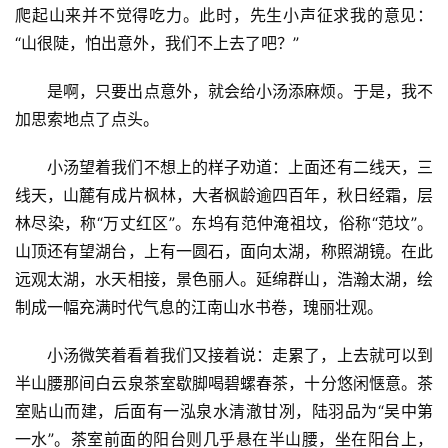
爬起山来并不觉得吃力。此时，先生小声征求我的意见：
“山很陡，怕出意外，我们不上去了吧？”
是啊，只要出点意外，就会给小汤添麻烦。于是，我不
加思索地点了点头。
小汤望着我们不想上的样子劝道：上面还有二线天，三
线天，山麓有成片枫林，大者枫龄逾四百年，秋日经霜，层
林尽染，称“万丈红区”。东坞有范仲淹祖坟，俗称“范坟”。
山顶还有望湖台，上有一圆石，面向太湖，称照湖镜。在此
远观太湖，水天相接，景色丽人。延绵群山，浩瀚太湖，绘
制成一幅充满时代气息的江南山水书卷，瑰丽壮观。
小汤微笑着看着我们又接着说：走累了，上去就可以到
半山腰那间白云泉茶室歇脚喝碧螺春茶，十分悠闲惬意。茶
室贴山而建，后面有一泓泉水清澈甘冽，陆羽品为“吴中第
一水”。茶室前面的阳台则几乎悬在半山腰，坐在阳台上，