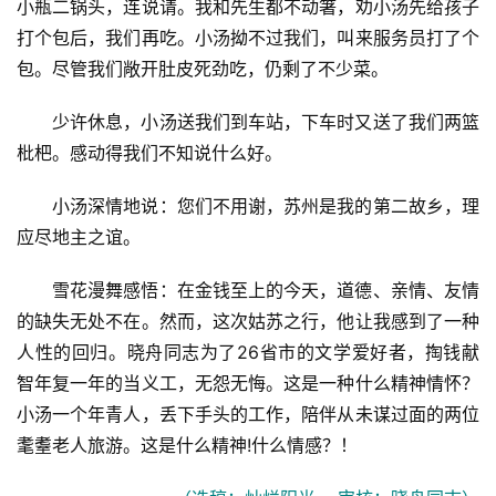
小瓶二锅头，连说请。我和先生都不动箸，劝小汤先给孩子
打个包后，我们再吃。小汤拗不过我们，叫来服务员打了个
包。尽管我们敞开肚皮死劲吃，仍剩了不少菜。
少许休息，小汤送我们到车站，下车时又送了我们两篮
枇杷。感动得我们不知说什么好。
小汤深情地说：您们不用谢，苏州是我的第二故乡，理
应尽地主之谊。
雪花漫舞感悟：在金钱至上的今天，道德、亲情、友情
的缺失无处不在。然而，这次姑苏之行，他让我感到了一种
人性的回归。晓舟同志为了26省市的文学爱好者，掏钱献
智年复一年的当义工，无怨无悔。这是一种什么精神情怀？
小汤一个年青人，丢下手头的工作，陪伴从未谋过面的两位
耄耋老人旅游。这是什么精神!什么情感？！