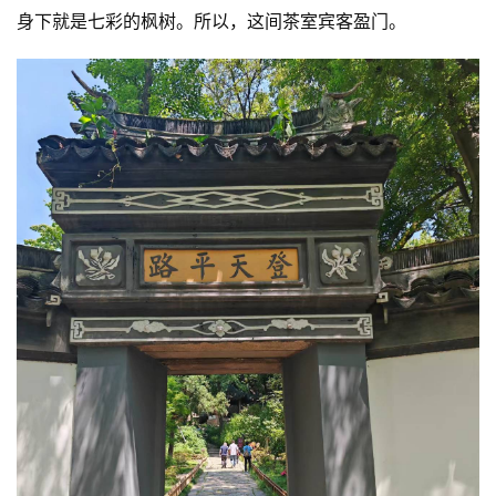
身下就是七彩的枫树。所以，这间茶室宾客盈门。