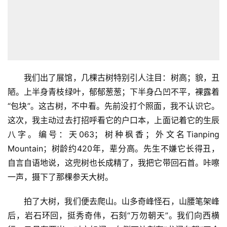
我们出了展馆，几棵古树特别引人注目：树高；貌，丑
陋。上半身青枝绿叶，郁郁葱葱；下半身凸凹不平，裸露着
“包块”。这古树，不中看。先前没打个照面，我不认识它。
这次，我主动过去打招呼看它的户口本，上面记着它的生辰
八字。编号：天063；树种枫香；外文名Tianping 
Mountain；树龄约420年，辈分高。先生不嫌它长得丑，
自言自语地说，这兜树也长成精了，我把它带回石首。咔嚓
一声，摄下了那棵参天大树。
拍了大树，我们便去爬山。山多奇峰怪石，山腰笔架峰
后，岩石环回，挺秀奇伟，石刻“万勿朝天”。我们向西横