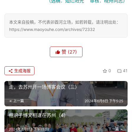
（选稿：灿烂阳光    审核：晓舟同志）
本文来自投稿，不代表卯酉河立场，如若转载，请注明出处：
https://www.maoyouhe.com/archives/72332
赞
(27)
生成海报
0
41
走，去苏州开一场博客会议（三）
上一篇
2024年6月6日 下午5:25
相识于博文相逢在苏州（4）
2024年6月6日 下午11:38
下一篇