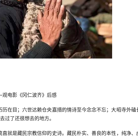
—观电影《冈仁波齐》后感
历历在目；六世达赖仓央嘉措的情诗至今念念不忘；大昭寺外磕
个去过了还很想去的地方。
简直就是藏民宗教信仰的史诗。藏民朴实、善良的本性，纯净、