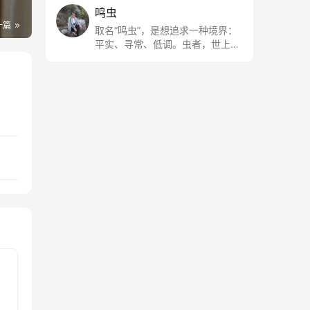
鸣虫
一篇
取名“鸣虫”，是想追求一种境界：
平实、寻常、低调。虫者，世上最
最平常的小生物也；虫鸣这种声
音，不尖利，不张扬，浅吟低唱，
是一种天籁。