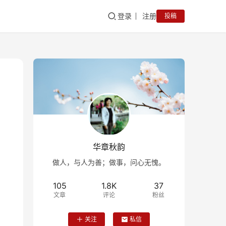
登录
注册
投稿
华章秋韵
做人，与人为善；做事，问心无愧。
105
1.8K
37
文章
评论
粉丝
关注
私信