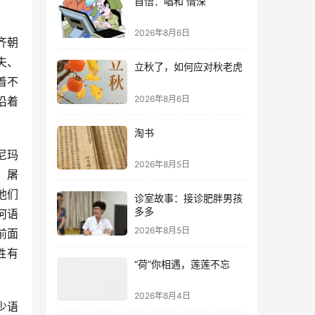
自悟：唱和 情深
2026年8月6日
齐朝
夫、
立秋了，如何应对秋老虎
着不
2026年8月6日
沿着
淘书
尼玛
2026年8月5日
；屠
他们
诊室故事：接诊肥胖男孩
多多
何语
2026年8月5日
前面
胜有
“荷”你相遇，莲莲不忘
2026年8月4日
少语