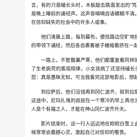
言，有的只是磕长头时，木板敲击路面发出的“
是晚上睡前的诵经声。这声音喃喃自语模糊不清
在信仰缺失的社会中的许多人或事。
他们清晨上路，每到暮色，便找路边空旷地
的带领下诵经，然后各自裹着被子蜷缩着挤在一
一路上，不管酷暑严寒，他们都重复着同样
了生老病死的客观规律。小女孩病了还坚持磕长
怨：真是愚昧无知，可当我看完这部电影后，想
到拉萨后，他们没钱再到冈仁波齐，就到拉
这途中，尼玛扎堆的叔叔在一个寒冷的早上再也
人是个有福之人，才能在神山冈仁波齐升天。
影片结束时，这一行人远远地在皑皑白雪上
候常常会震撼心灵，激起自己对信仰的敬畏。