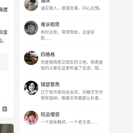
诚厚
诚实做人，厚道处事，问心无愧。
海拔
难诉相思
和金
有时治愈，常常帮助，总是安
慰……
的。
四格格
你是我熟悉又陌生的土地，熟悉是
我的父辈在这里布遍了足迹，陌生
是因为我总在梦里遥望你。有幸，
我以这种方式走近了你，你是我的
锦瑟黎燕
根所在，我用文字慢慢认识你、慢
慢熟悉你。
辽宁省作家协会会员，对散文写作
情有独钟。像春天早晨那么朴素，
清新，是我的期许。
轻品慢尝
一个退休教师，一个老文青……