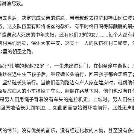
得淋漓尽致。
亲去世后，决定完成父亲的遗愿，带着叔叔去拉萨和神山冈仁波
伍。这支队伍里有即将临盆的孕妇、有平时终日喝得醉醺醺的屠
子遭遇家人死伤的中年夫妇，还有他们9岁的女儿……每个人都有
替村民们消灾，保佑大家平安，这支十一人的队伍在村口聚集，
多公里的朝圣之路。
；尼玛扎堆的叔叔72岁了，一生未出过远门，在朝圣途中逝世；
仁曲珍在途中生下孩子后，继续磕长头前行，回来孩子都会走路了
，坚持磕长头前行。当他们看到路边有户人家在建房时，就帮助
原反应病人的小车撞掉了车头，翻倒在路基下时，他们也没有任
是男人们用绳子背着没有车头的拖拉机走，上坡时，男人们在
回原地磕长头到车边……如此周而复始循环着前行。此处无声
伏的情节，没有优美的音乐，没有经过化妆的人物，甚至没有多