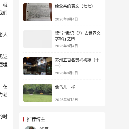
，就
给父亲的表文（七七）
我们
2026年8月4日
读“宁”散记（7）去世界文
老人
学客厅之四
2026年8月4日
见证
苏州五百名贤祠初窥（十
便埋
一）
2026年8月3日
。在
像鸟儿一样
为老
2026年8月3日
的时
推荐博主