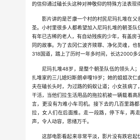
的信仰通过磕长头这种对神敬仰的特殊方法表现
影片讲的是芒康一个村的村民尼玛扎堆在父
圣。小村里很多人都希望加入尼玛扎堆的朝圣队
有年已古稀的老人，有自幼残疾的少年，有盖房
同的故事。为了去冈仁波齐赎罪、净化灵魂，也
318国道，踏上了历时一年多时间，长达2000
尼玛扎堆48岁，是整个朝圣队伍的领头人
扎堆家的三儿媳妇斯朗卓嘎19岁；她的姐姐次
夫在磕长头时，为过路的蚂蚁让道；小女孩病了
干活，当他们拉生活用品的拖拉机被一辆载着高
言，更没有为难小车司机。接下去的几百里路都
拉，女人们在后面推。走一段路，停下车，再走
声，令人动容，思绪万千。
这部电影看起来非常平淡，影片没有跌宕起