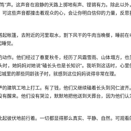
笃笃”声。这声音在寂静的天路上掷地有声、铿锵有力。除此以外
。可这些声音都撞击着观众的心，会让你明白信仰的力量，反思
搭起帐篷，去附近的河里取水，割下风干的牛肉当晚餐，睡前在
起睡觉。
的动作。他们经过了春夏秋冬，经历了风霜雪雨、山体塌方，也
头时，她妈妈对她说“磕长头也是长知识”。我听到这话时，心里
起城里的那些同龄孩子时，就感到这位妈妈说得非常在理。
萨的建筑工地上打工。有了钱，他们又继续磕着长头到冈仁波齐
没有醒来。他们没有哭泣，默默地把他送到天葬台，因为他们认
此起彼伏地前行着。一切都显得那么真实、平静、自然。可观看