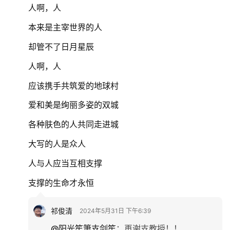
人啊，人
本来是主宰世界的人
却管不了日月星辰
人啊，人
应该携手共筑爱的地球村
爱和美是绚丽多姿的双城
各种肤色的人共同走进城
大写的人是众人
人与人应当互相支撑
支撑的生命才永恒
祁俊清
2024年5月31日 下午6:39
@阳光笙箫支剑笙
：
再谢支教授！！