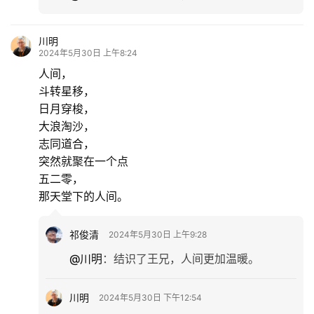
文
化
川明
2024年5月30日 上午8:24
人间，
生
斗转星移，
活
日月穿梭，
大浪淘沙，
情
志同道合，
感
突然就聚在一个点
五二零，
旅
那天堂下的人间。
游
登录
注册
祁俊清
2024年5月30日 上午9:28
育
@川明
：
结识了王兄，人间更加温暖。
儿
川明
2024年5月30日 下午12:54
娱