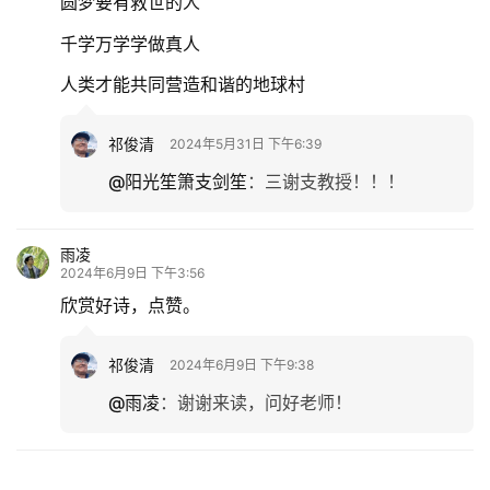
圆梦要有救世的人
千学万学学做真人
人类才能共同营造和谐的地球村
祁俊清
2024年5月31日 下午6:39
@阳光笙箫支剑笙
：
三谢支教授！！！
雨凌
2024年6月9日 下午3:56
欣赏好诗，点赞。
祁俊清
2024年6月9日 下午9:38
@雨凌
：
谢谢来读，问好老师！