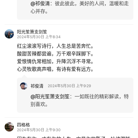
乐
@祁俊清
：
彼此彼此，美好的人间，温暖和走
心并存。
专
题
阳光笙箫支剑笙
2024年5月30日 上午8:34
更
红尘滚滚写诗行，人生总是苦奔忙。
多
酸甜苦辣都尝遍，万千艰辛踩脚下。
爱恨情仇常相加，升降沉浮不寻常。
心灵牧歌高声唱，有诗有爱有远方。
祁俊清
2024年5月30日 上午9:29
@阳光笙箫支剑笙
：
一如既往的精彩解读，特
别喜欢。
四格格
2024年5月30日 上午9:30