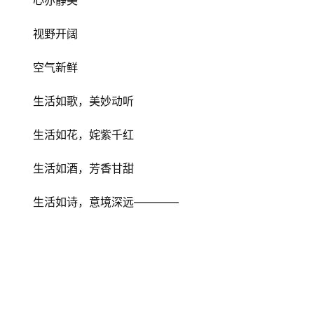
视野开阔
首
空气新鲜
页
生活如歌，美妙动听
文
化
生活如花，姹紫千红
生活如酒，芳香甘甜
生
活
生活如诗，意境深远————
情
感
旅
游