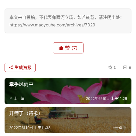
登录
注册
育
儿
本文来自投稿，不代表卯酉河立场，如若转载，请注明出处：
https://www.maoyouhe.com/archives/7029
娱
乐
赞
(7)
专
题
生成海报
0
9
更
牵手风雨中
多
上一篇
2022年6月9日 上午11:26
开镰了（诗歌）
2022年6月9日 上午11:38
下一篇