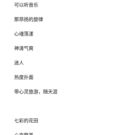
可以听音乐
那昂扬的旋律
心魂荡漾
神清气爽
迷人
热度扑面
带心灵旅游，随天涯
七彩的花田
心亦静美