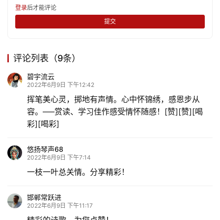
登录
后才能评论
提交
评论列表（9条）
碧宇流云
2022年6月9日 下午12:42
挥笔美心灵，掷地有声情。心中怀锦绣，感恩步从
容。—–赏读、学习佳作感受情怀随感！[赞][赞][喝
彩][喝彩]
悠扬琴声68
2022年6月9日 下午7:14
一枝一叶总关情。分享精彩！
邯郸常跃进
2022年6月9日 下午11:17
精彩的诗歌，为您点赞！