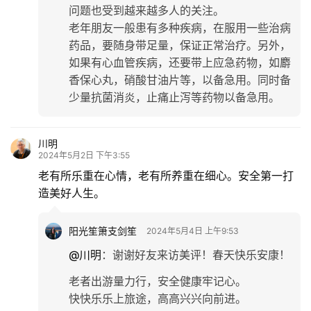
问题也受到越来越多人的关注。
老年朋友一般患有多种疾病，在服用一些治病
药品，要随身带足量，保证正常治疗。另外，
如果有心血管疾病，还要带上应急药物，如麝
香保心丸，硝酸甘油片等，以备急用。同时备
少量抗菌消炎，止痛止泻等药物以备急用。
川明
2024年5月2日 下午3:55
老有所乐重在心情，老有所养重在细心。安全第一打
造美好人生。
阳光笙箫支剑笙
2024年5月4日 上午9:53
@川明
：
谢谢好友来访美评！春天快乐安康！
老者出游量力行，安全健康牢记心。
快快乐乐上旅途，高高兴兴向前进。