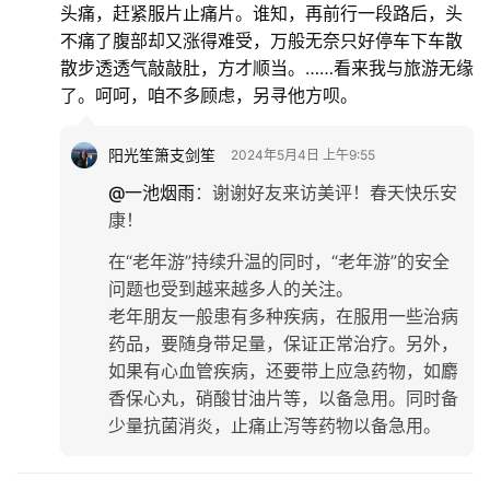
头痛，赶紧服片止痛片。谁知，再前行一段路后，头
不痛了腹部却又涨得难受，万般无奈只好停车下车散
散步透透气敲敲肚，方才顺当。……看来我与旅游无缘
了。呵呵，咱不多顾虑，另寻他方呗。
阳光笙箫支剑笙
2024年5月4日 上午9:55
@一池烟雨
：
谢谢好友来访美评！春天快乐安
康！
在“老年游”持续升温的同时，“老年游”的安全
问题也受到越来越多人的关注。
老年朋友一般患有多种疾病，在服用一些治病
药品，要随身带足量，保证正常治疗。另外，
如果有心血管疾病，还要带上应急药物，如麝
香保心丸，硝酸甘油片等，以备急用。同时备
少量抗菌消炎，止痛止泻等药物以备急用。