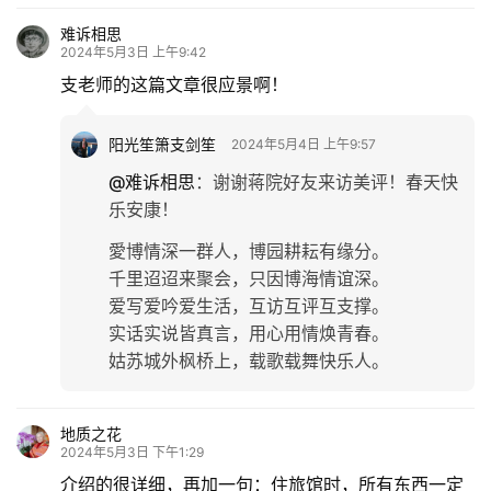
难诉相思
2024年5月3日 上午9:42
支老师的这篇文章很应景啊！
阳光笙箫支剑笙
2024年5月4日 上午9:57
@难诉相思
：
谢谢蒋院好友来访美评！春天快
乐安康！
愛博情深一群人，博园耕耘有缘分。
千里迢迢来聚会，只因博海情谊深。
爱写爱吟爱生活，互访互评互支撑。
实话实说皆真言，用心用情焕青春。
姑苏城外枫桥上，载歌载舞快乐人。
地质之花
2024年5月3日 下午1:29
介绍的很详细，再加一句：住旅馆时，所有东西一定