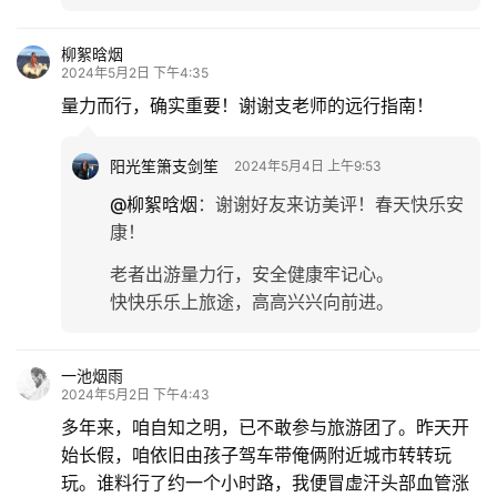
柳絮晗烟
2024年5月2日 下午4:35
量力而行，确实重要！谢谢支老师的远行指南！
阳光笙箫支剑笙
2024年5月4日 上午9:53
@柳絮晗烟
：
谢谢好友来访美评！春天快乐安
康！
老者出游量力行，安全健康牢记心。
快快乐乐上旅途，高高兴兴向前进。
一池烟雨
2024年5月2日 下午4:43
多年来，咱自知之明，已不敢参与旅游团了。昨天开
始长假，咱依旧由孩子驾车带俺俩附近城市转转玩
玩。谁料行了约一个小时路，我便冒虚汗头部血管涨