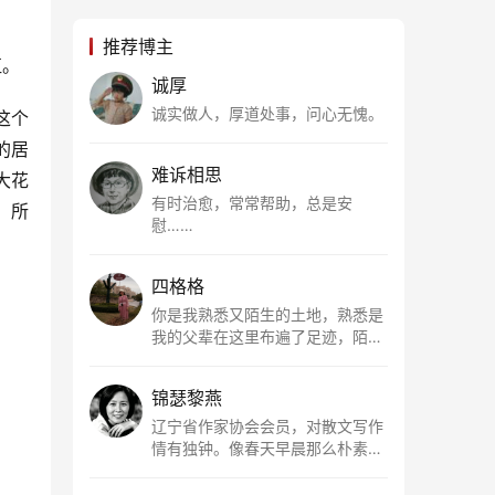
推荐博主
伍。
诚厚
诚实做人，厚道处事，问心无愧。
这个
的居
难诉相思
大花
有时治愈，常常帮助，总是安
。所
慰……
四格格
你是我熟悉又陌生的土地，熟悉是
我的父辈在这里布遍了足迹，陌生
是因为我总在梦里遥望你。有幸，
我以这种方式走近了你，你是我的
锦瑟黎燕
根所在，我用文字慢慢认识你、慢
慢熟悉你。
辽宁省作家协会会员，对散文写作
情有独钟。像春天早晨那么朴素，
清新，是我的期许。