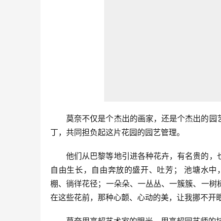
莫奈不仅是个杰出的画家，还是个杰出的园
丁，共同担负起这片花园的园艺管理。
他们从巴黎等地引进各种花卉，有名贵的，
自由生长，自由奔放的盛开、吐芳； 池塘水中
棚、徜徉花径；一朵朵、一丛丛、一簇簇、一树
在这些花前，那种心颤、心动的美，让我挪不开