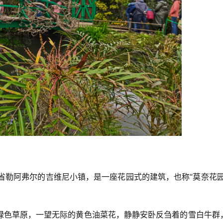
省勒阿弗尔的吉维尼小镇，是一座花园式的建筑，也称“莫奈花园
绿色草原，一望无际的黄色油菜花，静静安卧反刍着的雪白牛群