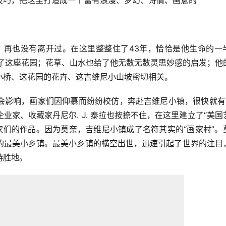
技巧，把这里打造成一个富有浪漫、梦幻、诗情、画意的
里，再也没有离开过。在这里整整住了43年，恰恰是他生命的一
给了这座花园；花草、山水也给了他无数无数灵思妙感的启发；他
小桥、这花园的花卉、这吉维尼小山坡密切相关。
会影响，画家们因仰慕而纷纷校仿，奔赴吉维尼小镇，很快就有1
家、收藏家丹尼尔. J. 泰拉也按捺不住，在这里建立了“美国
家们的作品。因为莫奈，吉维尼小镇成了名符其实的“画家村”。
的最美小乡镇。最美小乡镇的横空出世，迅速引起了世界的注目
游胜地。