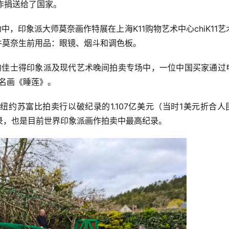
画作捐送给了国家。
动中，印象派大师莫奈画作特展在上海K11购物艺术中心chiK11艺
件莫奈生前用品：眼镜、烟斗和调色板。
纽约佳士得印象派及现代艺术晚间拍卖专场中，一位中国买家通过
的名画《睡莲》。
在纽约苏富比拍卖行以破纪录的1.107亿美元（当时1美元折合人
纪录，也是目前世界印象派画作拍卖中最高纪录。