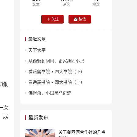
文章
评论
粉丝
关注
私信
最近文章
天下太平
从衚衕到胡同：史家胡同小记
看岳麓书院 • 四大书院（下）
看岳麓书院 • 四大书院（上）
印象
佛得角，小国黑马奇迹
一次
、成
最新发布
关于卯酉河合作社的几点