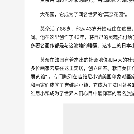
莫奈用高超艺术家的眼光，用高超园艺师的
大花园，它成为了闻名世界的“莫奈花园”。
莫奈活了86岁，他从43岁开始就住在这
间。他在这里创作了43年，将自己的灵魂托付
多著名画作都是与这池塘的睡莲、这水上的日本
莫奈在法国有着杰出的社会地位和巨大的社
多位画家云集在这里定居，创立画室。就连美国企业
展览馆” ，专门陈列在吉维尼小镇美国印象派画
和画家们成就了吉维尼小镇，它成为了法国著名
维尼小镇成为了世界人们心目中最仰慕的著名旅