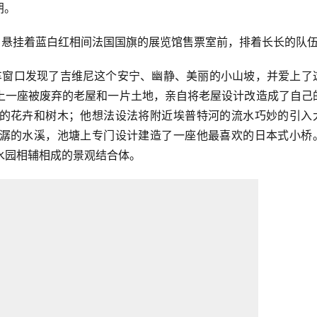
朗。
，悬挂着蓝白红相间法国国旗的展览馆售票室前，排着长长的队
在车窗口发现了吉维尼这个安宁、幽静、美丽的小山坡，并爱上了
上一座被废弃的老屋和一片土地，亲自将老屋设计改造成了自己
的花卉和树木；他想法设法将附近埃普特河的流水巧妙的引入
潺的水溪，池塘上专门设计建造了一座他最喜欢的日本式小桥
个水园相辅相成的景观结合体。