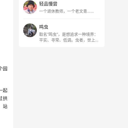
轻品慢尝
一个退休教师，一个老文青……
鸣虫
取名“鸣虫”，是想追求一种境界：
平实、寻常、低调。虫者，世上最
最平常的小生物也；虫鸣这种声
音，不尖利，不张扬，浅吟低唱，
是一种天籁。
个园
一起
过拱
。站