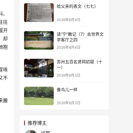
给父亲的表文（七七）
科、
2026年8月4日
往往
或开
读“宁”散记（7）去世界文
，却
学客厅之四
她抱
2026年8月4日
苏州五百名贤祠初窥（十
一）
冒咳
2026年8月3日
又不
像鸟儿一样
来搬
2026年8月3日
推荐博主