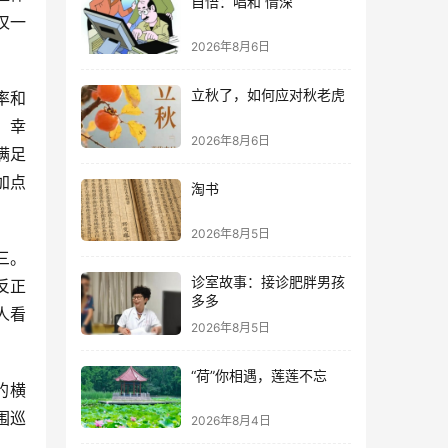
自悟：唱和 情深
仅一
2026年8月6日
立秋了，如何应对秋老虎
率和
，幸
2026年8月6日
满足
加点
淘书
2026年8月5日
三。
诊室故事：接诊肥胖男孩
反正
多多
人看
2026年8月5日
“荷”你相遇，莲莲不忘
的横
围巡
2026年8月4日