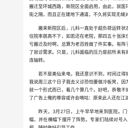
搬迁至环城西路，新院区全面启用，由此，就医
街之隔，而且正在建地下通道，不久将实现无缝
搬来新院区后，儿科一直处于超负荷运转状
住院率居高不下，如若还在老院，那四五十张床
亏搬迁及时啊，总算为老百姓做了件实事。有阵
了就诊需求。只是，儿科面临的压力是前所未有
连轴转。
若不是美仙来电，我还意识不到，时间过得
我说周三这个日子我去义诊恐怕要做冷板凳，因
就一个形式而已，看几个算几个。好吧，恭敬不
了广告上俺的尊容或许会嘀咕：原来此人还在江
昨天，3月27日，上午早早地来到医院。
幅，并在横幅下摆开了阵势。专家们陆续对号入
视，随时做好引导工作。