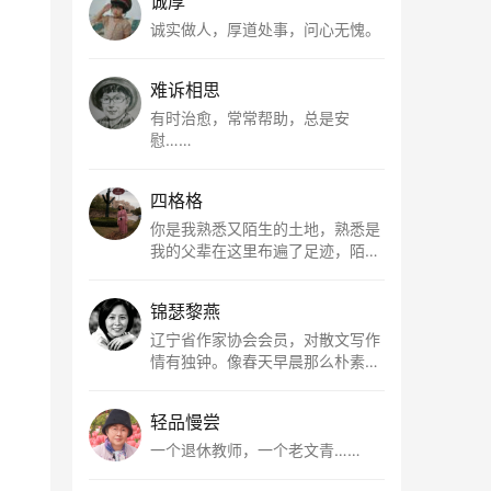
诚厚
诚实做人，厚道处事，问心无愧。
难诉相思
有时治愈，常常帮助，总是安
慰……
四格格
你是我熟悉又陌生的土地，熟悉是
我的父辈在这里布遍了足迹，陌生
是因为我总在梦里遥望你。有幸，
我以这种方式走近了你，你是我的
锦瑟黎燕
根所在，我用文字慢慢认识你、慢
慢熟悉你。
辽宁省作家协会会员，对散文写作
情有独钟。像春天早晨那么朴素，
清新，是我的期许。
轻品慢尝
一个退休教师，一个老文青……