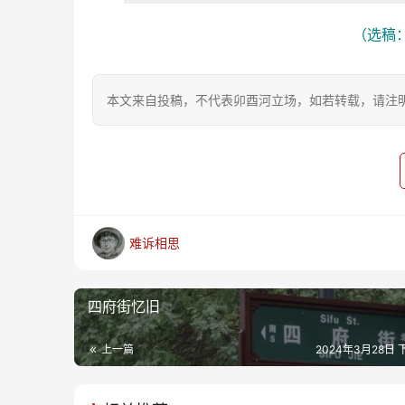
（选稿：
本文来自投稿，不代表卯酉河立场，如若转载，请注明出处：https
难诉相思
四府街忆旧
上一篇
2024年3月28日 下