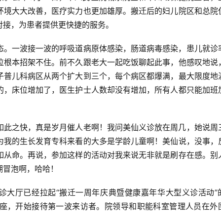
环境大大改善，医疗实力也更加雄厚。搬迁后的妇儿院区和总院
对接，为患者提供更快捷的服务。
态。一波接一波的呼吸道病原体感染，肠道病毒感染，患儿就诊
位根本招架不住。前不久跟老大一起吃饭聊起此事，他感叹地说
子普儿科病区从两个扩大到三个，每个病区都爆满，最大限度地
的，床位增加了，医生护士人数却没有增加，所有人都只能加班
如此之快，真是岁月催人老啊！我问美仙义诊放在周几，她说周
为我的生长发育专科来看的大多是学龄儿童啊！美仙说，没事，
如从命。再说，参加这样的活动对我来说无非就是刷存在感。别
湖冒泡啊，哈哈！
门诊大厅已经拉起“搬迁一周年庆典暨健康嘉年华大型义诊活动”
座，开始接待第一波来访者。院领导和职能科室管理人员在外