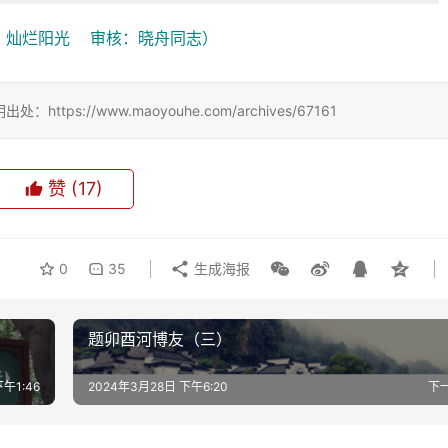
灿烂阳光    审核：晓舟同志）
://www.maoyouhe.com/archives/67161
赞
(17)
0
35
生成海报
题卯酉河博友（三）
午1:46
2024年3月28日 下午6:20
下