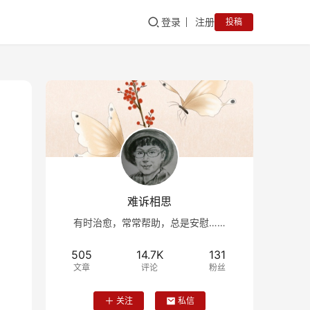
登录
注册
投稿
难诉相思
有时治愈，常常帮助，总是安慰……
505
14.7K
131
文章
评论
粉丝
关注
私信