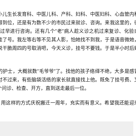
小儿生长发育科、中医儿科、产科、妇科、中医妇科、心血管内
得到位，还是有为数不少的市民过来就诊、咨询。来我这里的，
过早进行咨询。还有几个“老”病人趁义诊之机过来复诊、化验
挂了号。我左等右等不见其人影，怕她找不到我，于是语音微她
说干脆周四的号取消吧，今天义诊，挂号不要钱。于是半小时后
的护士，大概就数“毛爷爷”了。找他的孩子络绎不绝，大多是感
付不过来，有些脑袋活络的家长就直接找上他。既免了挂号费、
个问诊、检查、开方，直到送走最后一位。
官。用这样的方式庆祝搬迁一周年，充实而有意义。希望我还能迎