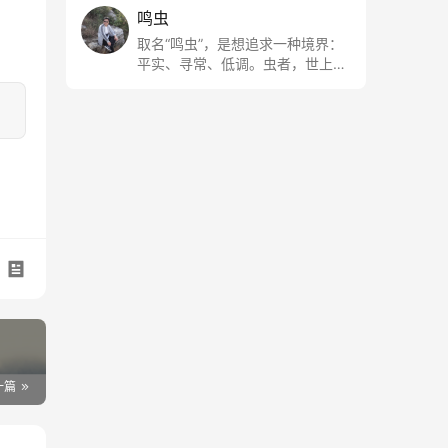
鸣虫
取名“鸣虫”，是想追求一种境界：
平实、寻常、低调。虫者，世上最
最平常的小生物也；虫鸣这种声
音，不尖利，不张扬，浅吟低唱，
是一种天籁。
一篇