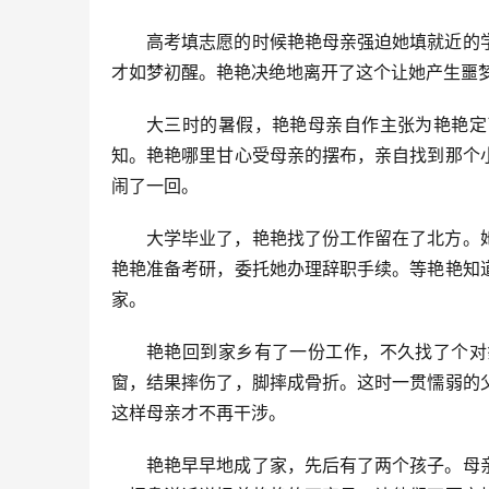
高考填志愿的时候艳艳母亲强迫她填就近的
才如梦初醒。艳艳决绝地离开了这个让她产生噩
大三时的暑假，艳艳母亲自作主张为艳艳定
知。艳艳哪里甘心受母亲的摆布，亲自找到那个
闹了一回。
大学毕业了，艳艳找了份工作留在了北方。
艳艳准备考研，委托她办理辞职手续。等艳艳知
家。
艳艳回到家乡有了一份工作，不久找了个对
窗，结果摔伤了，脚摔成骨折。这时一贯懦弱的
这样母亲才不再干涉。
艳艳早早地成了家，先后有了两个孩子。母