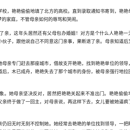
学校，艳艳偷偷地填了北方的高校。直到录取通知书寄到，艳艳
梦的家庭，不管母亲如何的辱骂和哭闹。
了亲，这年头居然还有父母包办婚姻！对方是个什么人艳艳一
小伙子，跟他说自己不同意这门亲事，果断退了亲。母亲知道后
她母亲专门赶去那座城市，借故支开艳艳，找到艳艳单位的领导
道后，木已成舟，艳艳失去了那个城市的身份，被母亲强行地拉
象。她母亲坚决反对，居然把艳艳关起来不准出门。艳艳偷偷
父亲终于做了一回主，对母亲说，再这样下去，女儿要被她逼疯
亲仍旧无时无刻不控制她。她经常去艳艳的单位找到领导，一把