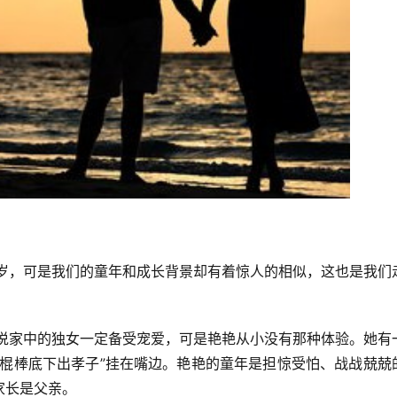
0岁，可是我们的童年和成长背景却有着惊人的相似，这也是我们
按说家中的独女一定备受宠爱，可是艳艳从小没有那种体验。她有
“棍棒底下出孝子”挂在嘴边。艳艳的童年是担惊受怕、战战兢兢
家长是父亲。