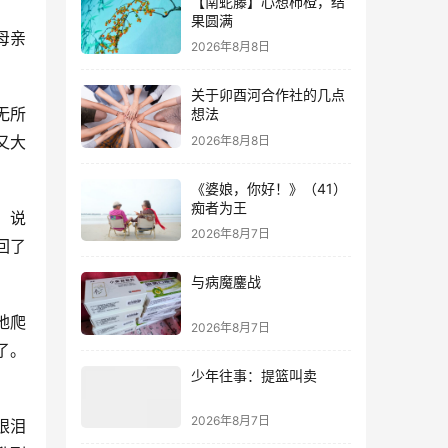
【南蛇藤】心想柿橙，结
果圆满
母亲
2026年8月8日
关于卯酉河合作社的几点
无所
想法
又大
2026年8月8日
《婆娘，你好！》（41）
痴者为王
，说
2026年8月7日
回了
与病魔鏖战
地爬
2026年8月7日
了。
少年往事：提篮叫卖
2026年8月7日
眼泪