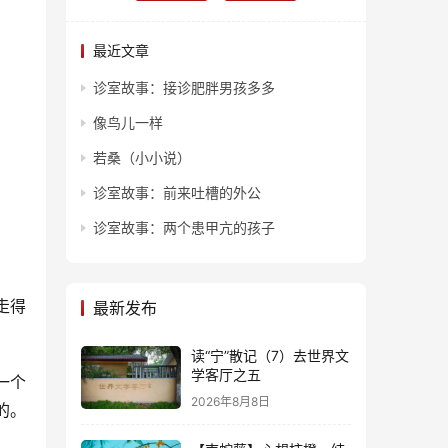
最近文章
诊室故事：接诊肥胖男孩多多
像鸟儿一样
若桑（小小说）
诊室故事：前来吐槽的外公
诊室故事：两个患甲亢的孩子
走得
最新发布
读“宁”散记（7）去世界文
学客厅之五
一个
2026年8月8日
的。