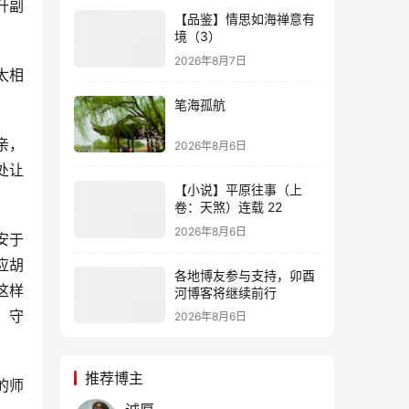
升副
【品鉴】情思如海禅意有
境（3）
2026年8月7日
太相
笔海孤航
亲，
2026年8月6日
处让
【小说】平原往事（上
卷：天煞）连载 22
2026年8月6日
安于
应胡
各地博友参与支持，卯酉
这样
河博客将继续前行
，守
2026年8月6日
推荐博主
的师