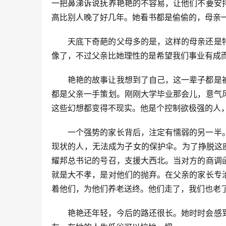
一把鼻涕诉说抚养艳艳的不容易，让他们不要安
高比别人晚了好几年。她看书都是偷偷的，母亲
天底下奇葩的父母多的是，这样的母亲还是
像了，不过父亲比她理性的是希望我们事业有成
艳艳的故事让我想到了自己，这一辈子都是
都是父亲一手策划。刚刚大学毕业那会儿，意气
这些幻想都变得不现实。他是个控制欲极强的人
一个强势的家长背后，注定有懦弱的另一半
现状的人，无法成为子女的保护伞。为了挣脱这
耀邦总书记的号召，支援大西北。当对方的商调
就是大不孝，是对他们的抛弃。在父亲的家长专
着他们，为他们养老送终。他们走了，我们也老
艳艳还年轻，今后的路还很长。她时时会感