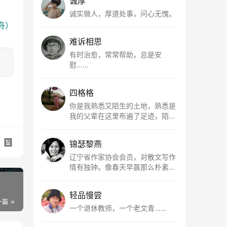
诚厚
诚实做人，厚道处事，问心无愧。
舟）
难诉相思
有时治愈，常常帮助，总是安
慰……
四格格
你是我熟悉又陌生的土地，熟悉是
我的父辈在这里布遍了足迹，陌生
是因为我总在梦里遥望你。有幸，
我以这种方式走近了你，你是我的
锦瑟黎燕
根所在，我用文字慢慢认识你、慢
慢熟悉你。
辽宁省作家协会会员，对散文写作
情有独钟。像春天早晨那么朴素，
清新，是我的期许。
轻品慢尝
一篇
一个退休教师，一个老文青……