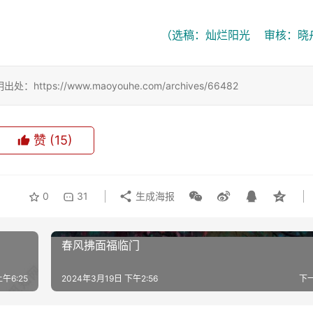
（选稿：灿烂阳光    审核：晓
://www.maoyouhe.com/archives/66482
赞
(15)
0
31
生成海报
春风拂面福临门
午6:25
2024年3月19日 下午2:56
下