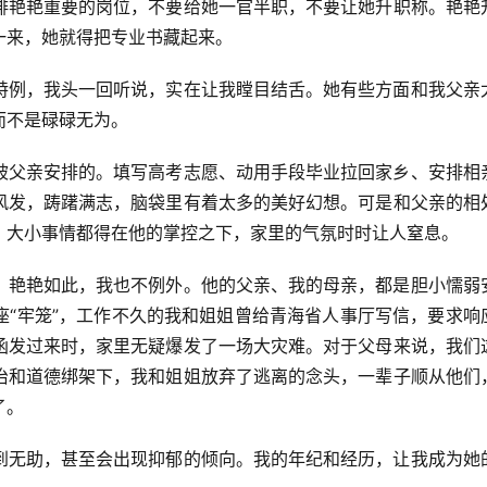
排艳艳重要的岗位，不要给她一官半职，不要让她升职称。艳艳
一来，她就得把专业书藏起来。
特例，我头一回听说，实在让我瞠目结舌。她有些方面和我父亲
而不是碌碌无为。
被父亲安排的。填写高考志愿、动用手段毕业拉回家乡、安排相
风发，踌躇满志，脑袋里有着太多的美好幻想。可是和父亲的相
，大小事情都得在他的掌控之下，家里的气氛时时让人窒息。
。艳艳如此，我也不例外。他的父亲、我的母亲，都是胆小懦弱
座“牢笼”，工作不久的我和姐姐曾给青海省人事厅写信，要求响
函发过来时，家里无疑爆发了一场大灾难。对于父母来说，我们
治和道德绑架下，我和姐姐放弃了逃离的念头，一辈子顺从他们
了。
到无助，甚至会出现抑郁的倾向。我的年纪和经历，让我成为她