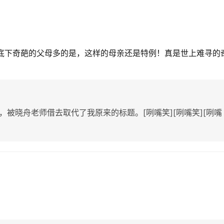
天底下奇葩的父母多的是，这样的母亲还是特例！真是世上难寻的
，被晓舟老师借去取代了我原来的标题。[咧嘴笑][咧嘴笑][咧嘴