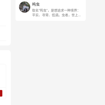
鸣虫
取名“鸣虫”，是想追求一种境界：
平实、寻常、低调。虫者，世上最
最平常的小生物也；虫鸣这种声
音，不尖利，不张扬，浅吟低唱，
是一种天籁。