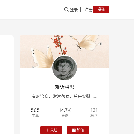
登录
注册
投稿
难诉相思
有时治愈，常常帮助，总是安慰……
505
14.7K
131
文章
评论
粉丝
关注
私信