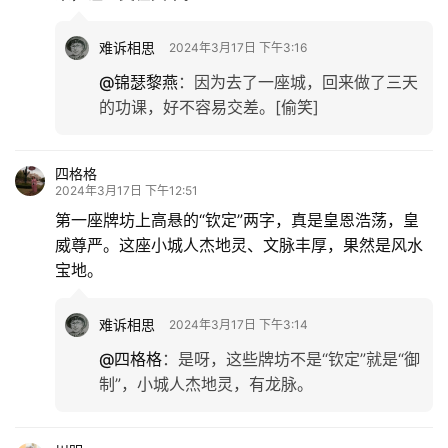
这梅城我没去过，今天随您的美文一游，令人心旷神
怡。点赞！
难诉相思
2024年3月17日 下午3:11
@雪花漫舞
：
的确是个很不错的古城，让人过
目难忘。
祁俊清
2024年3月17日 上午11:05
如此厚重的一座历史古城，人杰地灵，人文积淀丰
厚，实乃中华大地上不可多得的一块宝地。
难诉相思
2024年3月17日 下午3:13
@祁俊清
：
前人留下的历史文化遗产，有好些
被破坏了，一百多座牌坊，仅存十九座，真的
很可惜。