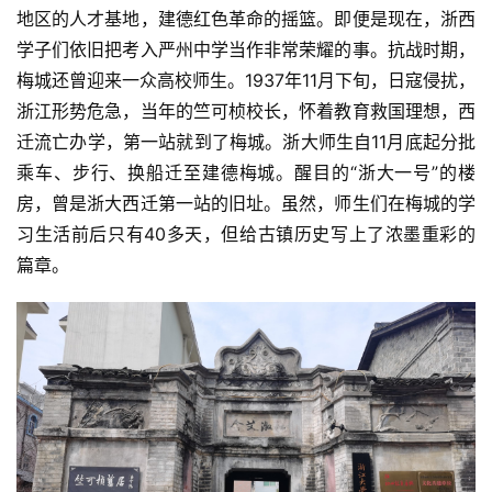
历朝历代的梅城人都把教育兴邦放在首位，近现代亦不
例外。出了“严州府”城门不远处，便是“文芳千载，杏坛百
年”的百年名校——严州中学。她是严州文化的窗口，浙西
地区的人才基地，建德红色革命的摇篮。即便是现在，浙西
学子们依旧把考入严州中学当作非常荣耀的事。抗战时期，
梅城还曾迎来一众高校师生。1937年11月下旬，日寇侵扰，
浙江形势危急，当年的竺可桢校长，怀着教育救国理想，西
迁流亡办学，第一站就到了梅城。浙大师生自11月底起分批
乘车、步行、换船迁至建德梅城。醒目的“浙大一号”的楼