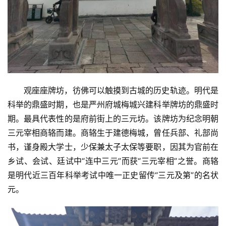
观座座牌坊，彷佛可以触摸到古城的历史轨迹。明代是
科举的鼎盛时期，也是严州府城梅城兴建科举牌坊的鼎盛时
期。最具代表性的是府前街上的三元坊。该牌坊为纪念明朝
三元宰相商辂而建。商辂生于建德梅城，曾任兵部、礼部尚
书，谨身殿大学士，少保兼太子太保等要职，因其为官前在
乡试、会试、廷试中“连中三元”而获“三元宰相”之誉。商辂
是明代近三百年科举考试中唯一正史留传“三元及第”的名状
元。