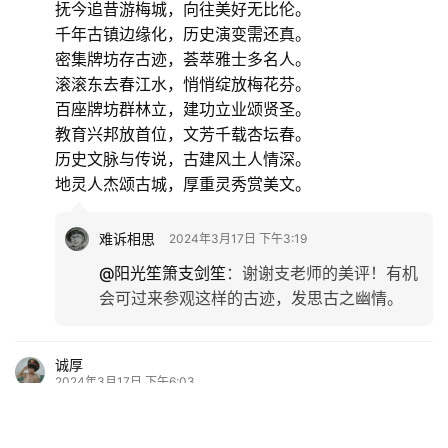
堪称之最了。有机会可以来看看。
锦瑟黎燕
2024年3月17日 下午2:09
好喜欢岁月对相思的青睐，身材，容貌，神采，笑
容，依然葆有少女的情致。
难诉相思
2024年3月17日 下午3:15
@锦瑟黎燕
：
谢谢黎燕对我的厚爱，现在我的
体重倒是增加不多，可是这张脸却从瓜子脸变
成团团脸，好尴尬啊！[偷笑]
鸣虫
2024年3月17日 下午2:22
好文！挖掘深，叙述详，文中的图片真有气势！