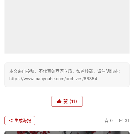
不管什么时候，梅城始终都在，她默默讲述着一段沉甸
甸的历史，书写着小城的古往今来。那些轰轰烈烈的传奇，
那些惊心动魄的故事，如今都成了过眼云烟，只留下这些尚
存人间的牌坊和遗迹，供过客摅怀旧之蓄念，发思古之幽
情。梅城，以其缓慢的节奏，走过冬夏春秋，年年岁岁。凡
来此处的旅人，连脚步也不知不觉放慢了。