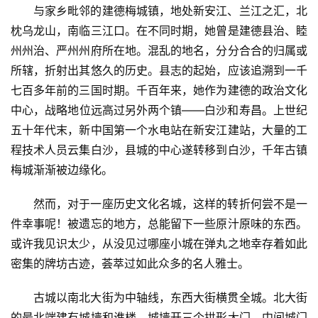
与家乡毗邻的建德梅城镇，地处新安江、兰江之汇，北
枕乌龙山，南临三江口。在不同时期，她曾是建德县治、睦
州州治、严州州府所在地。混乱的地名，分分合合的归属或
所辖，折射出其悠久的历史。县志的起始，应该追溯到一千
七百多年前的三国时期。千百年来，她作为建德的政治文化
中心，战略地位远高过另外两个镇——白沙和寿昌。上世纪
五十年代末，新中国第一个水电站在新安江建站，大量的工
程技术人员云集白沙，县城的中心遂转移到白沙，千年古镇
梅城渐渐被边缘化。
然而，对于一座历史文化名城，这样的转折何尝不是一
件幸事呢！被遗忘的地方，总能留下一些原汁原味的东西。
或许我见识太少，从没见过哪座小城在弹丸之地幸存着如此
密集的牌坊古迹，荟萃过如此众多的名人雅士。
古城以南北大街为中轴线，东西大街横贯全城。北大街
的最北端建有城墙和谯楼，城墙开三个拱形大门，中间城门