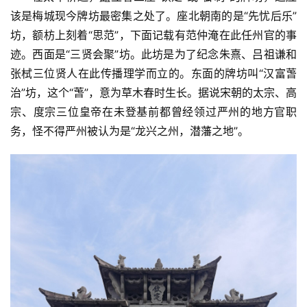
该是梅城现今牌坊最密集之处了。座北朝南的是“先忧后乐”
坊，额枋上刻着“思范”，下面记载有范仲淹在此任州官的事
迹。西面是“三贤会聚”坊。此坊是为了纪念朱熹、吕祖谦和
张栻三位贤人在此传播理学而立的。东面的牌坊叫“汉富萅
治”坊，这个“萅”，意为草木春时生长。据说宋朝的太宗、高
宗、度宗三位皇帝在未登基前都曾经领过严州的地方官职
务，怪不得严州被认为是“龙兴之州，潜藩之地”。