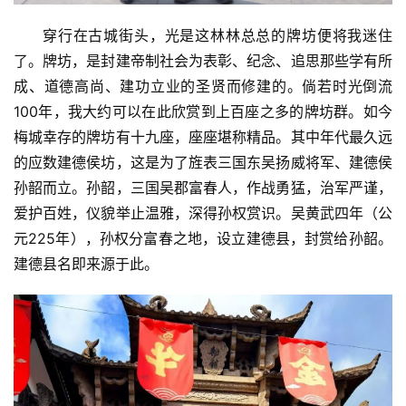
穿行在古城街头，光是这林林总总的牌坊便将我迷住
了。牌坊，是封建帝制社会为表彰、纪念、追思那些学有所
成、道德高尚、建功立业的圣贤而修建的。倘若时光倒流
100年，我大约可以在此欣赏到上百座之多的牌坊群。如今
梅城幸存的牌坊有十九座，座座堪称精品。其中年代最久远
的应数建德侯坊，这是为了旌表三国东吴扬威将军、建德侯
孙韶而立。孙韶，三国吴郡富春人，作战勇猛，治军严谨，
爱护百姓，仪貌举止温雅，深得孙权赏识。吴黄武四年（公
元225年），孙权分富春之地，设立建德县，封赏给孙韶。
建德县名即来源于此。