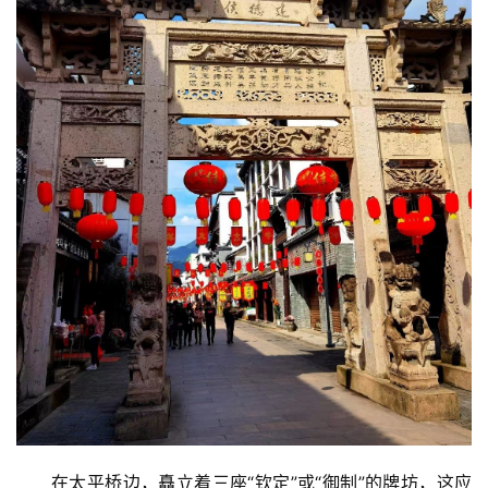
在太平桥边，矗立着三座“钦定”或“御制”的牌坊，这应