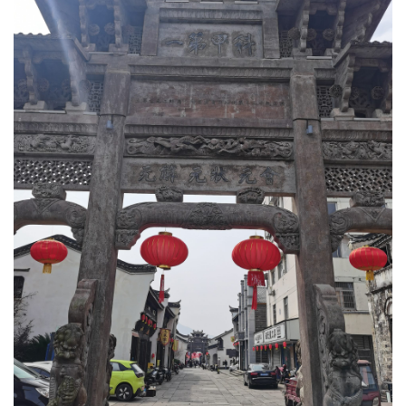
首
页
文
化