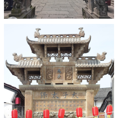
生
活
情
感
旅
游
登录
注册
育
儿
娱
乐
专
题