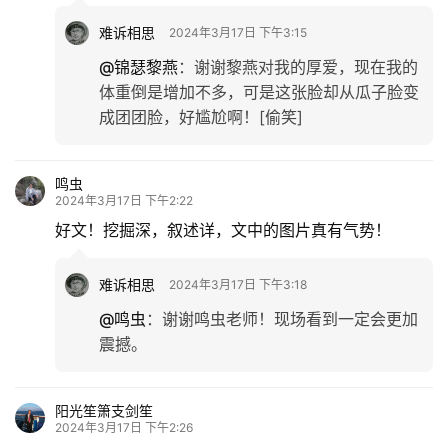
宝地。
难诉相思
2024年3月17日 下午3:14
@四格格
：
是呀，这些牌坊不是“钦定”就是“御
制”，小城人杰地灵，有龙脉。
川明
2024年3月17日 下午1:32
开卷有益，见到萅，音chūn（ㄔㄨㄣ），古同“春”。
连中三元，还真有如此之人。
如此多的牌坊，真应该匀给我们几个。我们老家，方
圆一百里之内没有听说哪里有牌坊，惭愧。
格物致知就不客气了，那是俺们王家的。
难诉相思
2024年3月17日 下午3:17
@川明
：
谢谢川明老师，我当时也是不认识，
回来翻字典才明白。梅城的牌坊大概在全国都