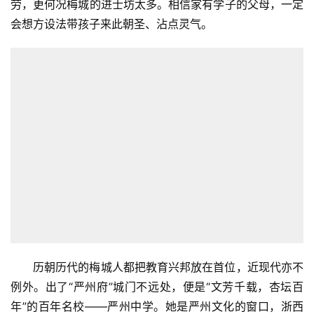
走在正大街，旧商会之西，看见祖孙科甲坊，系为明代
举人宋显、宋澄，贡生宋应奎、宋邦机，进士宋贤祖孙而
立。府前街还有座牌坊叫做“冠英坊”，乃明正统十三年知府
黄澍为进士柴文显所建。成化十三年知府朱皑重建，易名
“进士坊”。看了状元坊，再看进士坊，已经出现了视觉疲
劳，更何况梅城的进士坊太多。相信家有学子的父母，一定
会想方设法带孩子来此朝圣、沾点灵气。