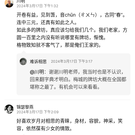
锦瑟黎燕
2024年3月17日 上午11:49
好厚重灵秀的文化游记，相思以文图竞秀，唯美隽永
的抒写，将梅城的前世今生，历史，文脉，传说，古
建，人文，风土人情娓娓道来，一幅幅画家扑面而
来，让人美在其中。
难诉相思
2024年3月17日 下午3:16
@锦瑟黎燕
：
因为去了一座城，回来做了三天
的功课，好不容易交差。[偷笑]
四格格
2024年3月17日 下午12:51
第一座牌坊上高悬的“钦定”两字，真是皇恩浩荡，皇
威尊严。这座小城人杰地灵、文脉丰厚，果然是风水