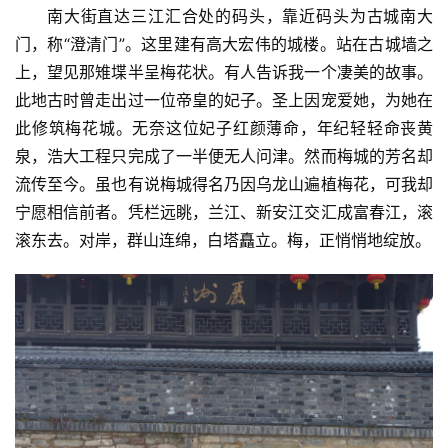
南大街直达三江汇合处的码头，靠近码头为古城南大
门，称“澄清门”。这里建有高大宏伟的城楼。站在古城墙之
上，望见那雉堞半呈梅花状。有人告诉我一个凄美的故事。
此地古时曾走出过一位帝皇的妃子。圣上因宠爱她，为她在
此修筑梅花城。无奈这位妃子红颜薄命，年纪轻轻命丧黄
泉，浩大工程只完成了一半便无人问津。然而梅城的芳名却
流传至今。虽也有说梅城得名乃因乌龙山遍植梅花，可我却
宁愿相信前者。凭栏远眺，兰江、新安江交汇成富春江，滚
滚东去。对岸，群山连绵，白塔矗立。梅，正悄悄地绽放。