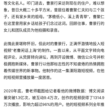
等文化名人。叩门进去，曹景行采访到现在的住户，难以想
象，昔日大概二十多平方米，曾居住着曹聚仁夫妇与三个孩
子，还有家乡来的祖母。“茅檐低小，溪上青青草”，曹聚仁
在这里曾用家乡话给孩子们念过这词。回顾往事，曹景行的
女儿和团队成员为他拍摄和录音。
此情此景堪称怀旧，但此时的曹景行，正满怀激情地投入短
视频“老曹闲话上海”的制作。一直以来，从平面文字转向电
视评论，从荧屏转向讲坛，再到开设微博、微信公众号并积
极拥抱新媒体，曹景行以他那标志性的不知疲倦的热情拥抱
着传媒世界的新事物。他制作的这一集溧阳路短视频，在他
的短视频里播放量一度居首。
2020年底，曹老师截图给记者看他的微博数据：博文阅读
量突破1.3亿次，被互动9.4万次，创作的视频获得了1314.9
万次播放，影响力超过96%的用户。他的短视频系列全年推