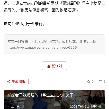
道，江迅去世前出刊的最新两期《亚洲周刊》里有七篇是江
迅写的，“他无法停息搁笔，因为他是江迅”。
这句话也适用于曹景行。
本文来自投稿，不代表卯酉河立场，如若转载，请注明出处：
https://www.maoyouhe.com/archives/6566
赞
(2)
生成海报
0
2
妮妮看了我赠送的《学生立志文》哭了
上一篇
2022年6月6日 下午1:48