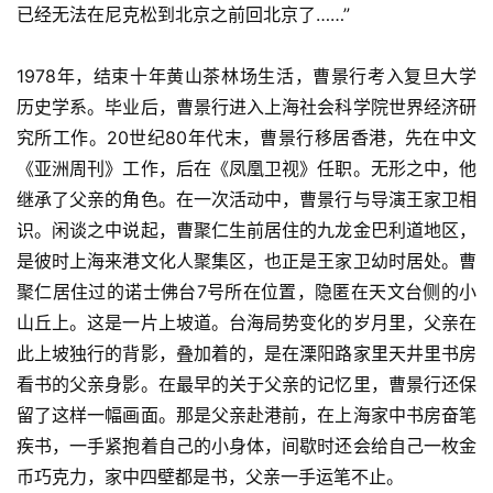
已经无法在尼克松到北京之前回北京了……”
1978年，结束十年黄山茶林场生活，曹景行考入复旦大学
历史学系。毕业后，曹景行进入上海社会科学院世界经济研
究所工作。20世纪80年代末，曹景行移居香港，先在中文
《亚洲周刊》工作，后在《凤凰卫视》任职。无形之中，他
继承了父亲的角色。在一次活动中，曹景行与导演王家卫相
识。闲谈之中说起，曹聚仁生前居住的九龙金巴利道地区，
是彼时上海来港文化人聚集区，也正是王家卫幼时居处。曹
聚仁居住过的诺士佛台7号所在位置，隐匿在天文台侧的小
山丘上。这是一片上坡道。台海局势变化的岁月里，父亲在
此上坡独行的背影，叠加着的，是在溧阳路家里天井里书房
看书的父亲身影。在最早的关于父亲的记忆里，曹景行还保
留了这样一幅画面。那是父亲赴港前，在上海家中书房奋笔
疾书，一手紧抱着自己的小身体，间歇时还会给自己一枚金
币巧克力，家中四壁都是书，父亲一手运笔不止。