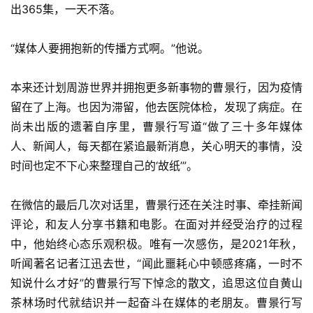
出365集，一天不落。
“媒体人要拥抱新的传播方式啊。”他说。
本来还计划周游世界并拥抱更多新事物的曹景行，因为疫情
留在了上海。也因为滞留，他去医院体检，发现了病症。在
尚未出版的遗著自序里，曹景行写道“做了三十多年媒体
人、新闻人，每天都在紧追最新消息，关心明天的事情，没
时间也定不下心来整理自己的‘故纸’”。
在微信的最后几次对话里，曹景行还在关注时事、牵挂新闻
评论，和友人分享书籍和电影。在面对并经受治疗的过程
中，他始终心态乐观积极。唯有一次感伤，是2021年秋，
听闻著名记者江迅去世，“闻此噩耗心中顿感疼痛，一时不
知说什么才好”的曹景行写下悼念的散文，追思这位自黄山
茶林场时代就结识并一起奋斗在媒体的老朋友。曹景行写