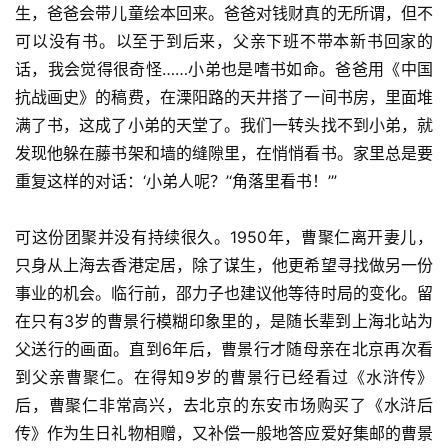
页
生，爸爸会带儿童绘本回来。爸爸对钱财真的无所谓，但不
可以没有书。以至于到后来，父亲下班不带本新书回家的
文
话，我会觉得很奇怪……小弟也是嗜书如命。爸爸用《中国
化
抗战画史》的稿费，在溧阳路的天井搭了一间书房，里面堆
满了书，这成了小弟的天堂了。我们一转头找不到小弟，就
生
发现他躲在藤书架和墙的缝隙里，在悄悄看书。家里总是要
活
重复这样的对话：‘小弟人呢？’‘角落里看书！’”
情
可这份团聚并没有持续很久。1950年，曹聚仁离开妻儿，
感
只身从上海去香港定居，除了谋生，他更希望寻找做另一份
事业的机会。临行前，邵力子也建议他等待时局的变化。留
旅
在只有3岁的曹景行模糊印象里的，是随长辈到上海北站为
游
父送行的画面。直到6年后，曹景行才随母亲在北京再次看
登录
注册
到父亲曹聚仁。在得知9岁的曹景行已经看过《水浒传》
育
儿
后，曹聚仁非常高兴，去北京的东安市场购买了《水浒后
传》作为生日礼物相赠，又补偿一般地答应爱好集邮的曹景