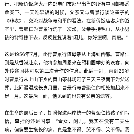
娱
行，把新侨饭店大厅内邮电门市部里出售的所有中国邮票悉
乐
数买下。一天吃早饭的时候，父亲又与曹景行谈论墨子的
《非攻》，交流对战争与和平的看法。在新侨饭店客房的浴
专
室里，曹聚仁为曹景行洗了一次澡，父亲手持毛巾，从小男
题
孩的背脊擦下去，反反复复说着“闲儿，你好瘦啊，真瘦。”
更
这是1956年7月，此行曹景行随母亲从上海到首都。曹聚仁
多
则是从香港赴京，他将参加周恩来在颐和园举办的晚宴，向
外传递国共可以第三次合作的信息。此后一别，直到25岁
时曹景行从上山下乡的黄山茶林场赶了三天三夜南下为父送
葬，此间漫漫成长岁月里，曹景行与曹聚仁的相处加起来不
足一月。这最后一面，他见到的也只有父亲的遗容。
在生命的最后日子，期盼促进两岸统一的曹聚仁给孩子们写
信，牵挂的还是国事：“雷女，闲儿，我实在没有工夫生
病，偏偏要生拖长的病，真是急不得、哭不得、笑不得。我