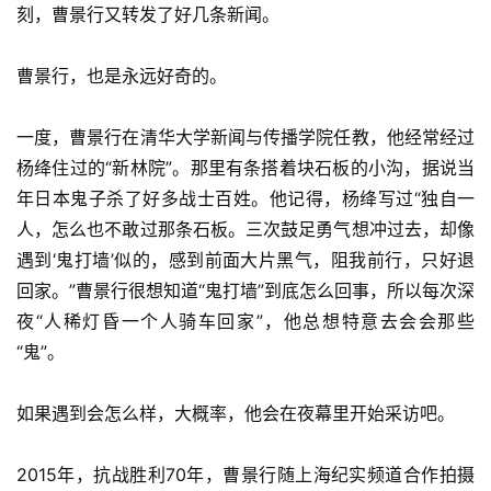
刻，曹景行又转发了好几条新闻。
曹景行，也是永远好奇的。
一度，曹景行在清华大学新闻与传播学院任教，他经常经过
杨绛住过的“新林院”。那里有条搭着块石板的小沟，据说当
年日本鬼子杀了好多战士百姓。他记得，杨绛写过“独自一
人，怎么也不敢过那条石板。三次鼓足勇气想冲过去，却像
遇到‘鬼打墙’似的，感到前面大片黑气，阻我前行，只好退
回家。”曹景行很想知道“鬼打墙”到底怎么回事，所以每次深
夜“人稀灯昏一个人骑车回家”，他总想特意去会会那些
“鬼”。
如果遇到会怎么样，大概率，他会在夜幕里开始采访吧。
2015年，抗战胜利70年，曹景行随上海纪实频道合作拍摄