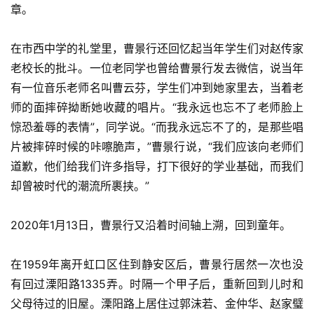
章。
在市西中学的礼堂里，曹景行还回忆起当年学生们对赵传家
老校长的批斗。一位老同学也曾给曹景行发去微信，说当年
有一位音乐老师名叫曹云芬，学生们冲到她家里去，当着老
师的面摔碎拗断她收藏的唱片。“我永远也忘不了老师脸上
惊恐羞辱的表情”，同学说。“而我永远忘不了的，是那些唱
片被摔碎时候的咔嚓脆声，”曹景行说，“我们应该向老师们
道歉，他们给我们许多指导，打下很好的学业基础，而我们
却曾被时代的潮流所裹挟。”
2020年1月13日，曹景行又沿着时间轴上溯，回到童年。
在1959年离开虹口区住到静安区后，曹景行居然一次也没
有回过溧阳路1335弄。时隔一个甲子后，重新回到儿时和
父母待过的旧屋。溧阳路上居住过郭沫若、金仲华、赵家璧