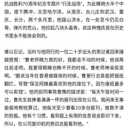
抗战胜利70周年纪念专题片“行走战场”，为此横跨大半个中
国，南下腾冲，北至哈尔滨，从南京、台儿庄到武汉、重
庆、长沙，两个多月里，他跋山涉水，在一处至今仍见白
骨、弹片的荒山，他捡起几块头盖骨，说这种愧疚是在历史
书里永不能体会到的。
难以忘记，当时与他同行的一位二十岁出头的男记者回来捶
腿感慨：“曹老师精力真的好，我都走不动的时候，他说再
往前走吧。我累得眼睛也睁不开的时候，曹老师神采奕奕
啊。”据说当年在香港做媒体的时候，曹景行总是能把报纸
翻烂，导致“保洁阿姨最喜欢到他的座位下，因为废纸最多
可以卖钱”。他的前同事陈鲁豫的描述是：“每天午饭时间一
过，曹先生就捧着满满一怀的报刊出现在公司。我闲来无事
偷偷地帮他算过，他每天至少要看20多份报刊，做数不清
的剪报。他有个习惯，看到报上有用的信息就会影印下来，
所以，在公司复印机的旁边总能看到他。”