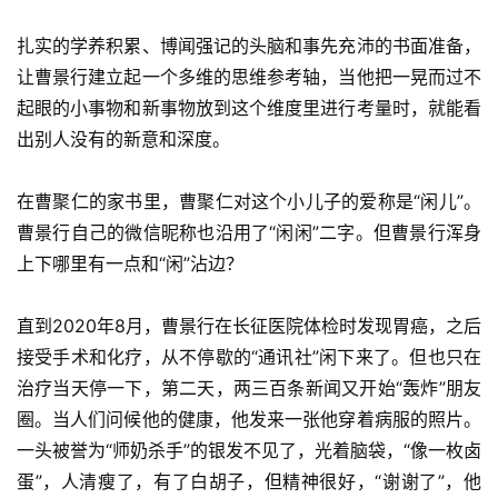
扎实的学养积累、博闻强记的头脑和事先充沛的书面准备，
让曹景行建立起一个多维的思维参考轴，当他把一晃而过不
起眼的小事物和新事物放到这个维度里进行考量时，就能看
出别人没有的新意和深度。
在曹聚仁的家书里，曹聚仁对这个小儿子的爱称是“闲儿”。
曹景行自己的微信昵称也沿用了“闲闲”二字。但曹景行浑身
上下哪里有一点和“闲”沾边？
直到2020年8月，曹景行在长征医院体检时发现胃癌，之后
接受手术和化疗，从不停歇的“通讯社”闲下来了。但也只在
治疗当天停一下，第二天，两三百条新闻又开始“轰炸”朋友
圈。当人们问候他的健康，他发来一张他穿着病服的照片。
一头被誉为“师奶杀手”的银发不见了，光着脑袋，“像一枚卤
蛋”，人清瘦了，有了白胡子，但精神很好，“谢谢了”，他