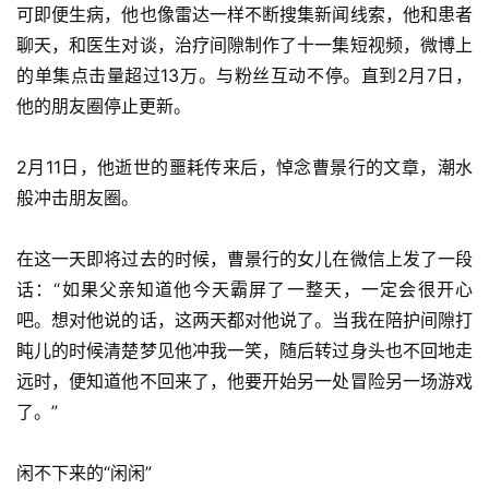
可即便生病，他也像雷达一样不断搜集新闻线索，他和患者
聊天，和医生对谈，治疗间隙制作了十一集短视频，微博上
的单集点击量超过13万。与粉丝互动不停。直到2月7日，
他的朋友圈停止更新。
2月11日，他逝世的噩耗传来后，悼念曹景行的文章，潮水
般冲击朋友圈。
在这一天即将过去的时候，曹景行的女儿在微信上发了一段
话：“如果父亲知道他今天霸屏了一整天，一定会很开心
吧。想对他说的话，这两天都对他说了。当我在陪护间隙打
盹儿的时候清楚梦见他冲我一笑，随后转过身头也不回地走
远时，便知道他不回来了，他要开始另一处冒险另一场游戏
了。”
闲不下来的“闲闲”