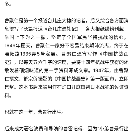
多。
曹聚仁是第一个报道台儿庄大捷的记者，后又综合各方面消
息撰写了长篇报道《台儿庄巡礼记》，各大报纸纷纷刊载，
举国上下为之一振，坚定了全国军民坚持抗战的信心。
1946年夏天，曹聚仁一家好不容易结束颠沛流离，终于在
溧阳路1335弄5号定居。曹聚仁通宵写作《中国抗战画
史》，以每天五六千字的速度，要将十四年抗战中获得的还
散发着硝烟味道的第一手资料写成文章。1947年，由曹聚
仁撰文、舒宗侨摄影的《中国抗战画史》第一版面市，立即
售罄。这本书后来被用作在虹口开庭审判日本战犯的佐证资
料。
也就在这一年，曹景行出生。
首
后来成为著名演员和导演的曹雷记得，因为“小弟曹景行出