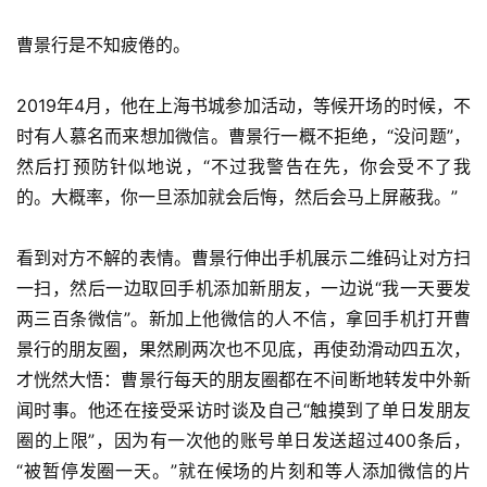
曹景行是不知疲倦的。
2019年4月，他在上海书城参加活动，等候开场的时候，不
时有人慕名而来想加微信。曹景行一概不拒绝，“没问题”，
然后打预防针似地说，“不过我警告在先，你会受不了我
的。大概率，你一旦添加就会后悔，然后会马上屏蔽我。”
看到对方不解的表情。曹景行伸出手机展示二维码让对方扫
一扫，然后一边取回手机添加新朋友，一边说“我一天要发
两三百条微信”。新加上他微信的人不信，拿回手机打开曹
景行的朋友圈，果然刷两次也不见底，再使劲滑动四五次，
才恍然大悟：曹景行每天的朋友圈都在不间断地转发中外新
闻时事。他还在接受采访时谈及自己“触摸到了单日发朋友
圈的上限”，因为有一次他的账号单日发送超过400条后，
“被暂停发圈一天。”就在候场的片刻和等人添加微信的片