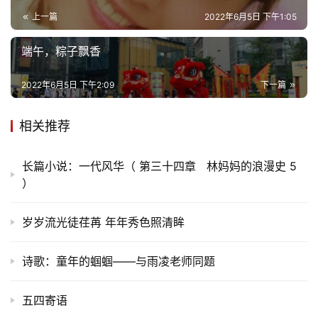
上一篇
2022年6月5日 下午1:05
更
多
端午，粽子飘香
2022年6月5日 下午2:09
下一篇
相关推荐
长篇小说：一代风华（ 第三十四章 林妈妈的浪漫史 5
）
岁岁流光徒荏苒 年年秀色照清眸
诗歌：童年的蝈蝈——与雨凌老师同题
五四寄语