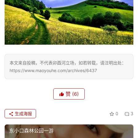
生
活
情
感
旅
游
本文来自投稿，不代表卯酉河立场，如若转载，请注明出处：
登录
注册
https://www.maoyouhe.com/archives/6437
育
儿
赞
(6)
娱
乐
生成海报
0
3
专
东小口森林公园一游
题