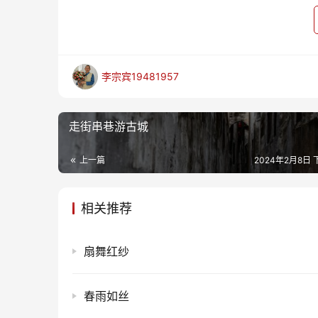
李宗宾19481957
走街串巷游古城
上一篇
2024年2月8日 下
相关推荐
扇舞红纱
春雨如丝