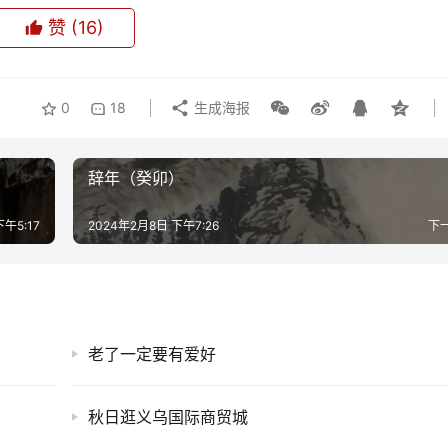
赞
(16)
0
18
生成海报
辞年（癸卯）
午5:17
2024年2月8日 下午7:26
下
老了一定要有爱好
秋日逛义乌国际商贸城