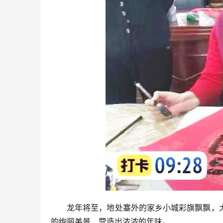
龙年将至，地处塞外的家乡小城彩旗飘飘，
的绚丽美景，营造出浓浓的年味。