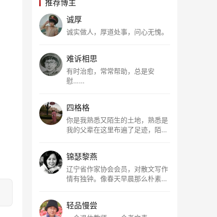
推荐博主
诚厚
诚实做人，厚道处事，问心无愧。
难诉相思
有时治愈，常常帮助，总是安
慰……
四格格
你是我熟悉又陌生的土地，熟悉是
我的父辈在这里布遍了足迹，陌生
是因为我总在梦里遥望你。有幸，
我以这种方式走近了你，你是我的
锦瑟黎燕
根所在，我用文字慢慢认识你、慢
慢熟悉你。
辽宁省作家协会会员，对散文写作
情有独钟。像春天早晨那么朴素，
清新，是我的期许。
轻品慢尝