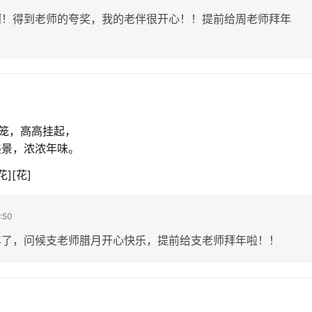
啊！得到老师的夸奖，我的老伴很开心！！提前给周老师拜年
笼，高高挂起，
美景，浓浓年味。
花][花]
:50
年了，问候支老师腊月开心快乐，提前给支老师拜年啦！！