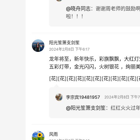
@晓舟同志
：
谢谢周老师的鼓励
啦！！！
阳光笙箫支剑笙
2024年2月8日 下午6:17
龙年将至，新年快乐，彩旗飘飘，大红灯
五彩灯带，金光闪闪，火树银花 ，绚丽
[花][花][花][花][花][花][花][花][花][花][
李宗宾19481957
2024年2月8日 下午7
@阳光笙箫支剑笙
：
红红火火过
风雨