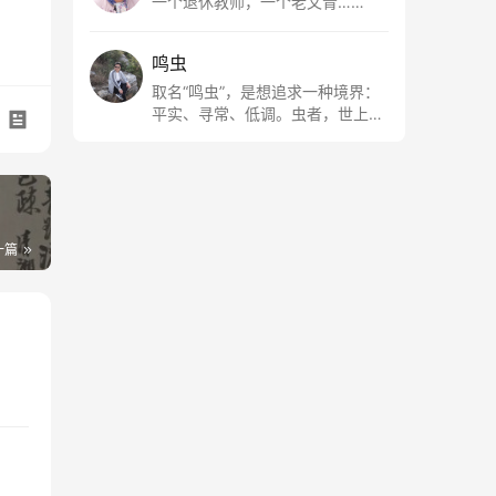
一个退休教师，一个老文青……
鸣虫
取名“鸣虫”，是想追求一种境界：
平实、寻常、低调。虫者，世上最
最平常的小生物也；虫鸣这种声
音，不尖利，不张扬，浅吟低唱，
是一种天籁。
一篇