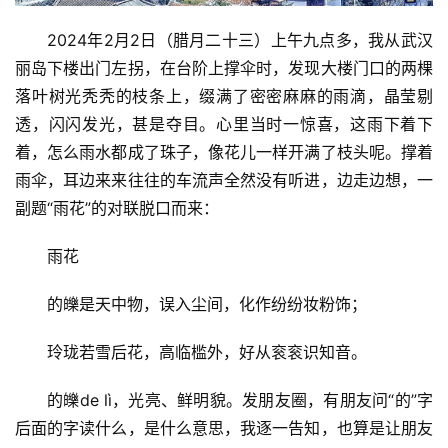
2024年2月2日（腊月二十三）上午九点多，我从武汉
丽岛下楼出门左拐，在台阶上撑伞时，发现大楼门口的两棵
落叶树光秃秃的枝条上，缀满了密密麻麻的雨滴，晶莹剔
透，闪闪发光，甚是夺目。心里当时一惊喜，这雨下着下
着，怎么雨水都成了珠子，像花儿一样开满了枝头呢。撑着
雨伞，耳边来来往往的车流声全然没有听进，边走边想，一
副题“雨花”的对联脱口而来：
雨花
的皪是天中物，误入尘间，化作纷纷妆粉饰；
玲珑若雪后花，高临槛外，好从衮衮识知音。
的皪de lì，光亮、鲜明貌。发朋友圈，有朋友问“的”字
后面的字读什么，是什么意思，我逐一告知，也算是让朋友