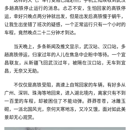
多趟高铁停止运行的消息。忐忑不安，生怕回家的高铁停
运，幸好只晚点两分钟就出发，但是出发后高铁慢于蜗牛，
让我生出坐错了班次的疑感，一个正常运行只有一个小时的
车程，竟然晚点二十二分钟才到达。
当天晩上，多条新闻及推文显示，武汉站、汉口站，多
趟高铁停运，归家过年的人儿在焦急中企盼中等待。一个宜
昌联友，从新疆飞回武汉过年，被隔在汉口站，无车到宜
昌，无奈又无助。
不仅仅是高铁受阻，高速上自驾回家的车辆，有好多从
广州、深圳、珠海等地回来，进入湖北境内，离家只有不到
一百里的车程，却被困住了不能动弹。莽莽苍苍，冰雕玉
砌，一派北国风光，奈何天寒地冻，又冷又饿，面对如此美
景却无心观赏。