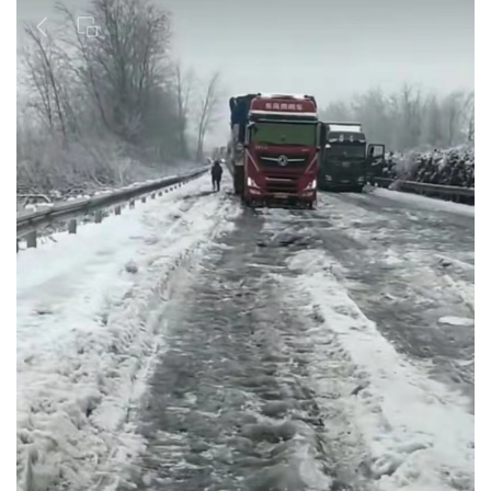
首
页
文
化