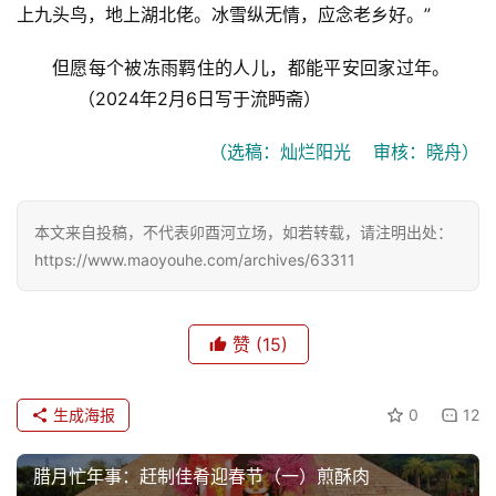
上九头鸟，地上湖北佬。冰雪纵无情，应念老乡好。”
但愿每个被冻雨羁住的人儿，都能平安回家过年。      
           （2024年2月6日写于流眄斋）
（选稿：灿烂阳光    审核：晓舟）
本文来自投稿，不代表卯酉河立场，如若转载，请注明出处：
https://www.maoyouhe.com/archives/63311
赞
(15)
生成海报
0
12
腊月忙年事：赶制佳肴迎春节（一）煎酥肉