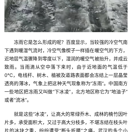
生
活
情
冻雨它是怎么形成的呢？百度显示，当较强的冷空气南
感
下遇到暖湿气流时，冷空气像楔子一样插在暖空气的下方，
近地层气温骤降到零度以下，湿润的暖空气被抬升，并成云
旅
致雨。当雨滴从空中落下来时，由于近地面的气温低于
游
0°C，电线杆、树木、植被及道路表面都会冻结上一层晶莹
登录
注册
育
透亮的薄冰，气象上把这种天气现象称为“冻雨”。中国南方
儿
一些地区把冻雨又叫做“下冰凌”，北方地区称它为“地油子”
或者“流冰”。
娱
乐
就是这些“冰凌”，让高大的常绿乔木、成林的楠竹因叶
片多，承受面积大，又过于高大分枝多，不堪冻结在枝头叶
专
片的冰块之重，纷纷遭受“断头折腰”之痛。武汉的多个小