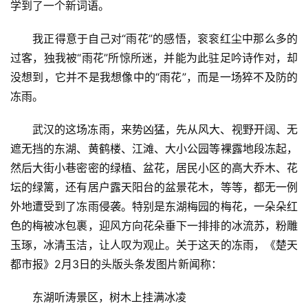
学到了一个新词语。
我正得意于自己对“雨花”的感悟，衮衮红尘中那么多的
过客，独我被“雨花”所惊所迷，并能为此驻足吟诗作对，却
没想到，它并不是我想像中的“雨花”，而是一场猝不及防的
冻雨。
武汉的这场冻雨，来势凶猛，先从风大、视野开阔、无
遮无挡的东湖、黄鹤楼、江滩、大小公园等裸露地段冻起，
然后大街小巷密密的绿植、盆花，居民小区的高大乔木、花
坛的绿篱，还有居户露天阳台的盆景花木，等等，都无一例
外地遭受到了冻雨侵袭。特别是东湖梅园的梅花，一朵朵红
色的梅被冰包裹，迎风方向花朵垂下一排排的冰流苏，粉雕
玉琢，冰清玉洁，让人叹为观止。关于这天的冻雨，《楚天
都市报》2月3日的头版头条发图片新闻称：
东湖听涛景区，树木上挂满冰凌