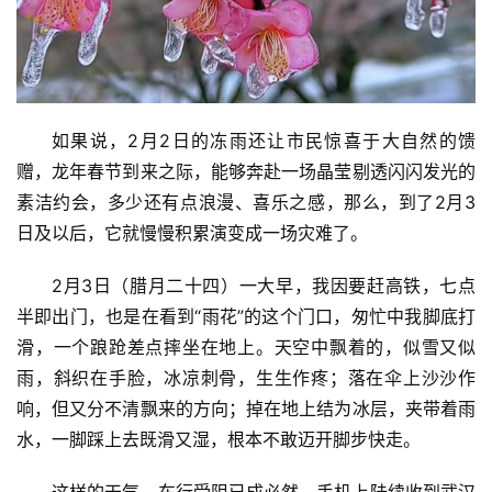
如果说，2月2日的冻雨还让市民惊喜于大自然的馈
赠，龙年春节到来之际，能够奔赴一场晶莹剔透闪闪发光的
素洁约会，多少还有点浪漫、喜乐之感，那么，到了2月3
日及以后，它就慢慢积累演变成一场灾难了。
2月3日（腊月二十四）一大早，我因要赶高铁，七点
半即出门，也是在看到“雨花”的这个门口，匆忙中我脚底打
滑，一个踉跄差点摔坐在地上。天空中飘着的，似雪又似
雨，斜织在手脸，冰凉刺骨，生生作疼；落在伞上沙沙作
响，但又分不清飘来的方向；掉在地上结为冰层，夹带着雨
水，一脚踩上去既滑又湿，根本不敢迈开脚步快走。
这样的天气，车行受阻已成必然，手机上陆续收到武汉