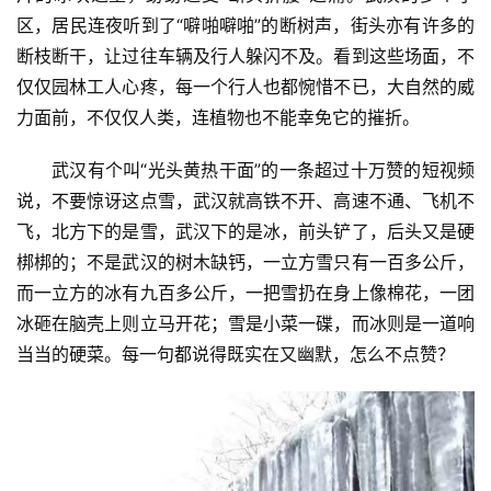
题
区，居民连夜听到了“噼啪噼啪”的断树声，街头亦有许多的
断枝断干，让过往车辆及行人躲闪不及。看到这些场面，不
更
仅仅园林工人心疼，每一个行人也都惋惜不已，大自然的威
多
力面前，不仅仅人类，连植物也不能幸免它的摧折。
武汉有个叫“光头黄热干面”的一条超过十万赞的短视频
说，不要惊讶这点雪，武汉就高铁不开、高速不通、飞机不
飞，北方下的是雪，武汉下的是冰，前头铲了，后头又是硬
梆梆的；不是武汉的树木缺钙，一立方雪只有一百多公斤，
而一立方的冰有九百多公斤，一把雪扔在身上像棉花，一团
冰砸在脑壳上则立马开花；雪是小菜一碟，而冰则是一道响
当当的硬菜。每一句都说得既实在又幽默，怎么不点赞？