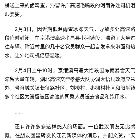
桶送上来的卤鸡蛋，滞留许广高速毛嘴段的河南许姓司机泪
眼婆娑。
2月3日，因近期低温雨雪冰冻天气，导致多处高速路
段临时封闭，在京港澳高速孝昌县小河镇段，滞留了大量过
往车辆。附近村里的几十名党员群众一起自发拿来泡面和热
水，让外地司机倍感温暖。
2月4日上午10时，京港澳高速大悟段因冻雨暴雪天气
滞留大量车辆，湖北高速交警孝感大队协调大悟县政府应急
办，号召城关镇长征路社区、刘楼村、枣棚村社区和阳平镇
多个社区为滞留被困高速的司乘人员送去食品和饮用水。
……
还有许许多多这样感人的场面。一位武汉朋友无比感
慨，在朋友圈里转发长江云新媒体的消息，并配文赞，“天