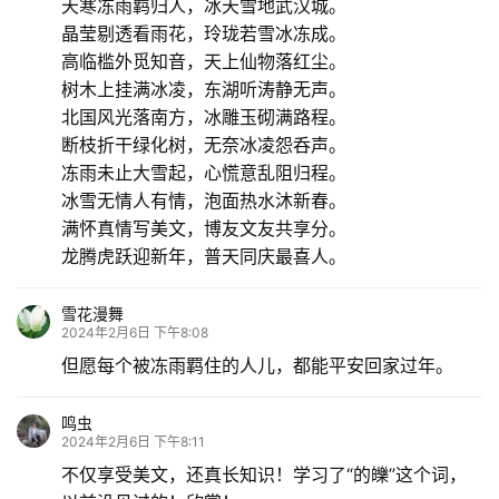
天寒冻雨羁归人，冰天雪地武汉城。
晶莹剔透看雨花，玲珑若雪冰冻成。
高临槛外觅知音，天上仙物落红尘。
树木上挂满冰凌，东湖听涛静无声。
北国风光落南方，冰雕玉砌满路程。
断枝折干绿化树，无奈冰凌怨呑声。
冻雨未止大雪起，心慌意乱阻归程。
冰雪无情人有情，泡面热水沐新春。
满怀真情写美文，博友文友共享分。
龙腾虎跃迎新年，普天同庆最喜人。
雪花漫舞
2024年2月6日 下午8:08
但愿每个被冻雨羁住的人儿，都能平安回家过年。
鸣虫
2024年2月6日 下午8:11
不仅享受美文，还真长知识！学习了“的皪”这个词，