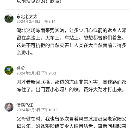
以前没见过的！欣赏！
东北老太太
2024年2月6日 下午8:14
湖北这场冻雨来势汹汹，让多少归心似箭的返乡人滞
留在高速上，火车上，车站上。想想都替他们着急。
这是不可抗拒的自然灾害！人类在大自然面前显得多
么渺小。
惑矣
2024年2月6日 下午9:03
刚才看新闻联播，那边的冻雨非常厉害，高速路面都
冻住了。出门要小心呀！的皪，费好大劲才打出来。
情满乌江
2024年2月6日 下午10:13
父母健在时，我也曾多次冒着风雪冰凌赶回老家陪父
母过年，沿途艰险确实令人瞠目结舌，事后回想起来
也觉得后怕。父母走了，现在想冒风雪冰凌回老家陪