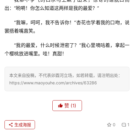
出：”哟嗬！你怎么知道这两样是我的最爱？”
旅
“我嘛，呵呵，我不告诉你！”杏花也学着我的口吻，说
游
罢捂着嘴直笑。
登录
注册
育
“我的最爱，什么时候泄密了？”我心里嘀咕着，拿起一
儿
个樱桃放进嘴里。哇！真甜！
娱
乐
本文来自投稿，不代表卯酉河立场，如若转载，请注明出处：
https://www.maoyouhe.com/archives/63286
专
题
赞
(1)
更
多
生成海报
0
1