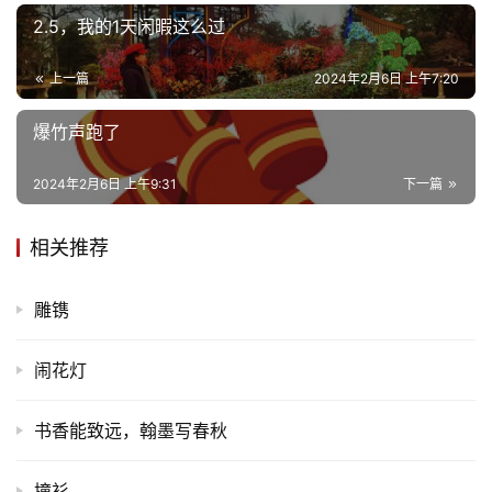
2.5，我的1天闲暇这么过
上一篇
2024年2月6日 上午7:20
爆竹声跑了
2024年2月6日 上午9:31
下一篇
相关推荐
雕镌
闹花灯
书香能致远，翰墨写春秋
撞衫