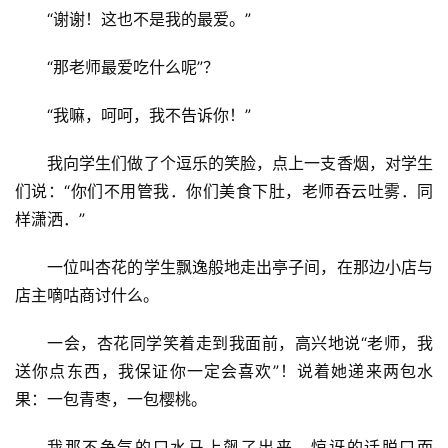
“谢谢！这也不是我的最爱。”
“那老师最爱吃什么呢”？
“我嘛，呵呵，我不告诉你！”
我向学生们做了个逗乐的笑脸，点上一支香烟，对学生
首
们说：“你们不用管我．你们美食下肚，老师吞云吐雾．同
页
样潇洒．”
一位叫杏花的学生飘逸般地走出亭子间，在那边小店与
文
化
店主嘀咕商讨什么。
一会，杏花同学笑着走到我面前，高兴地说“老师，我
生
活
送你点东西，我保证你一定会喜欢”！说着她递来两包水
果：一包青枣，一包樱桃。
情
我那不争气的口水马上飙了出来，惊讶的话脱口而
感