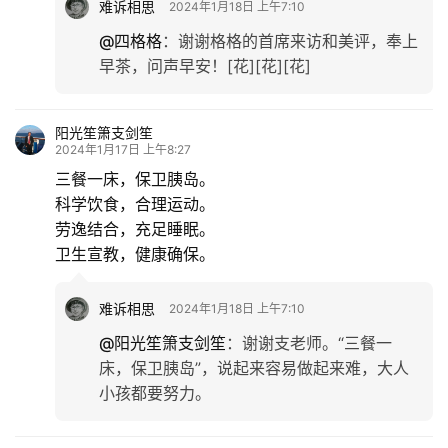
难诉相思
2024年1月18日 上午7:10
旅
@四格格
：
谢谢格格的首席来访和美评，奉上
游
早茶，问声早安！[花][花][花]
登录
注册
育
儿
阳光笙箫支剑笙
2024年1月17日 上午8:27
三餐一床，保卫胰岛。
娱
乐
科学饮食，合理运动。
劳逸结合，充足睡眠。
卫生宣教，健康确保。
专
题
难诉相思
2024年1月18日 上午7:10
更
@阳光笙箫支剑笙
：
谢谢支老师。“三餐一
多
床，保卫胰岛”，说起来容易做起来难，大人
小孩都要努力。