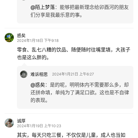
@陌上梦落
：
能够把最新理念给卯酉河的朋友
们分享是我最乐意的事。
惑矣
2024年1月18日 下午9:18
零食、乱七八糟的饮品、随便随时往嘴里填，大孩子
也是这么胖的。
难诉相思
2024年1月21日 上午6:27
@惑矣
：
是的呢，明明体内不需要那么多，却
还拼命填，单纯为了满足口欲。这也是不自律
的表现。
诚厚
2024年1月19日 上午10:23
其实，每天只吃三餐，不仅仅是儿童，成人也当如