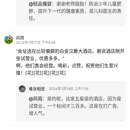
@轻品慢尝
：
谢谢老师鼓励！防治少年儿童肥
胖、提升下一代的健康素质，是儿科医生的责
任。
风雨
2024年1月17日 下午8:56
“会址选在比较偏僻的白金汉爵大酒店。据说酒店刚开
张试营业，优惠多多。”
啊，他们真会经营。喝彩，点赞，祝贺他们生意兴
隆！[花][花][花][花][花]
难诉相思
2024年1月18日 上午7:16
@风雨
：
是的呢，这家五星级的酒店，因为是
试营业，一个标间才三百多。这是在打广告、
增人气。