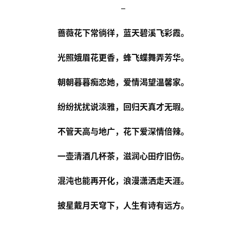
–
蔷薇花下常徜徉，蓝天碧溪飞彩霞。
光照娥眉花更香，蜂飞蝶舞弄芳华。
朝朝暮暮痴恋她，爱情渴望温馨家。
纷纷扰扰说淡雅，回归天真才无瑕。
不管天高与地广，花下爱深情倍辣。
一壶清酒几杯茶，滋润心田疗旧伤。
混沌也能再开化，浪漫潇洒走天涯。
披星戴月天穹下，人生有诗有远方。