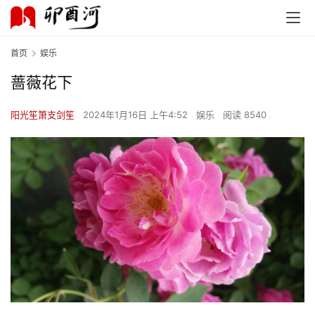
首页
娱乐
蔷薇花下
阳光笙箫支剑笙
2024年1月16日 上午4:52
娱乐
阅读 8540