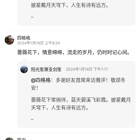
披星戴月天穹下，人生有诗有远方。
–
四格格
2024年1月16日 上午8:24
蔷薇花下，情意绵绵，流走的岁月，仍时时记心间。
阳光笙箫支剑笙
2024年1月16日 下午7:17
@四格格
：
多谢好友首席来访雅评！敬颂冬
安！
蔷薇花下常徜徉，蓝天碧溪飞彩霞。披星戴月
天穹下，人生有诗有远方。
–
鸣虫