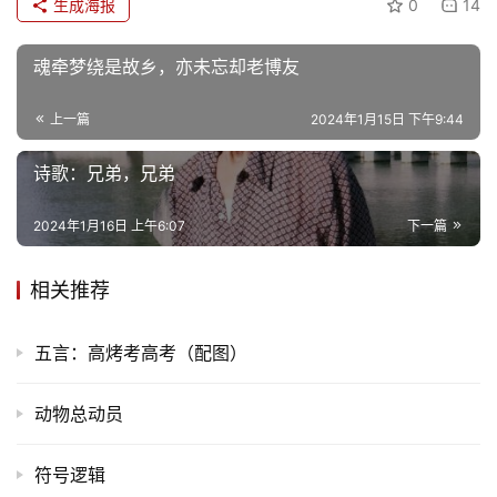
生成海报
0
14
魂牵梦绕是故乡，亦未忘却老博友
上一篇
2024年1月15日 下午9:44
诗歌：兄弟，兄弟
2024年1月16日 上午6:07
下一篇
相关推荐
首
页
五言：高烤考高考（配图）
文
动物总动员
化
符号逻辑
生