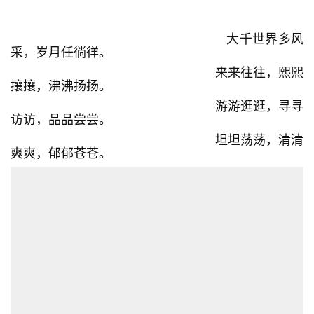
大千世界多风
采，岁月任徜徉。
来来往往，熙熙
攘攘，沸沸扬扬。
游游逛逛，寻寻
访访，品品尝尝。
坦坦荡荡，清清
爽爽，郁郁苍苍。