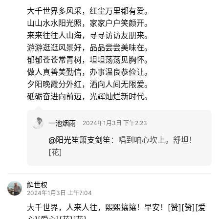
专
大千世界多风采，红尘万里都有爱。
题
山山水水阳光照，家家户户笑颜开。
来来往往人山海，寻寻访访友朋来。
更
游游逛逛风景好，品品尝尝美味在。
多
郁郁苍苍常青树，坦坦荡荡见胸怀。
做人真善美勤信，办事温良恭俭让。
夕阳晚霞分外红，洒向人间无限爱。
砥砺奋进向前迈，光辉灿烂新时代。
一池烟雨
2024年1月3日 下午2:23
@阳光笙箫支剑笙
：
唱到咱心坎上。舒坦！
[花]
解世权
2024年1月3日 上午7:04
大千世界，人来人往，熙熙攘攘！早安！[赞][赞][爱