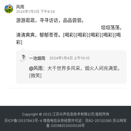
风雨
2024年1月3日 下午8:39
游游逛逛，寻寻访访，品品尝尝。
坦坦荡荡，
清清爽爽，郁郁苍苍。[喝彩][喝彩][喝彩][喝彩][喝
彩]
一池烟雨
2024年1月4日 上午10:10
@风雨
：
大千世界多风采，烟火人间充满爱。
[微笑]
Copyright © 2022 江苏众声信息技术有限公司 版权所有
苏ICP备12037843号-4
增值电信业务经营许可证：苏B2-20120260
苏公网安
备 32098202000026号