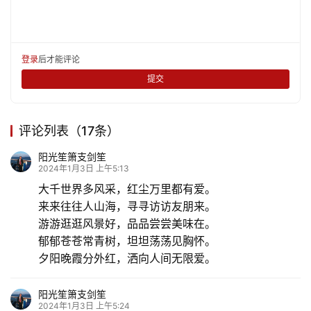
化
生
活
登录
后才能评论
提交
情
感
评论列表（17条）
旅
阳光笙箫支剑笙
游
2024年1月3日 上午5:13
大千世界多风采，红尘万里都有爱。
登录
注册
育
来来往往人山海，寻寻访访友朋来。
儿
游游逛逛风景好，品品尝尝美味在。
郁郁苍苍常青树，坦坦荡荡见胸怀。
夕阳晚霞分外红，洒向人间无限爱。
娱
乐
阳光笙箫支剑笙
2024年1月3日 上午5:24