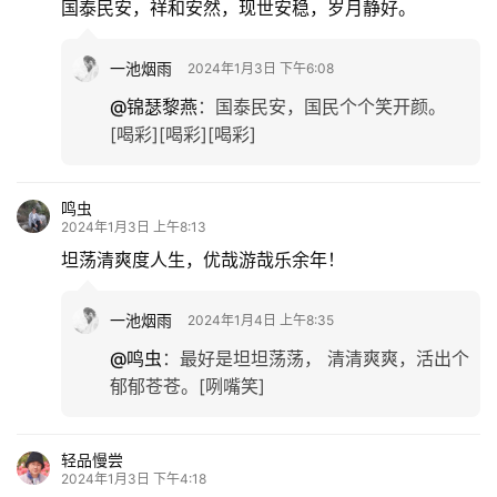
国泰民安，祥和安然，现世安稳，岁月静好。
一池烟雨
2024年1月3日 下午6:08
@锦瑟黎燕
：
国泰民安，国民个个笑开颜。
[喝彩][喝彩][喝彩]
鸣虫
2024年1月3日 上午8:13
坦荡清爽度人生，优哉游哉乐余年！
一池烟雨
2024年1月4日 上午8:35
@鸣虫
：
最好是坦坦荡荡， 清清爽爽，活出个
郁郁苍苍。[咧嘴笑]
轻品慢尝
2024年1月3日 下午4:18