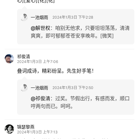
心][爱心][花][花]
一池烟雨
2024年1月3日 下午2:28
@解世权
：
咱别无他求，只要坦坦荡荡，清清
爽爽，即可郁郁苍苍安享晚年。[微笑]
祁俊清
2024年1月3日 上午7:06
叠词成诗，精彩纷呈。先生好手笔！
一池烟雨
2024年1月3日 下午2:50
@祁俊清
：
过奖。节假出行，有感而发，顺口
哼两句而已。呵呵。
锦瑟黎燕
2024年1月3日 上午7:13