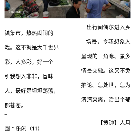
出行间偶尔进入乡
镇集市，热热闹闹的
场景，令我想象入
戏。这不就是大千世界
呈现的一角嘛。景多
彩，人多彩，好一个
情景交融。这又不免
引我想入非非，冒昧
推论。怎处世，怎为
人，最好是坦坦荡荡，
清清爽爽，活出个郁
郁苍苍。
–
【黄钟】人月
圆 * 乐闲（11）