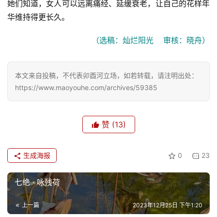
她们知道，女人可以远离痛经、延缓衰老，让自己的花样年
首
页
华维持得更长久。
（选稿：灿烂阳光    审核：晓舟）
文
化
本文来自投稿，不代表卯酉河立场，如若转载，请注明出处：
生
https://www.maoyouhe.com/archives/59385
活
情
赞
(13)
感
生成海报
0
23
旅
游
七绝 · 咏残荷
登录
注册
育
上一篇
2023年12月25日 下午1:20
儿