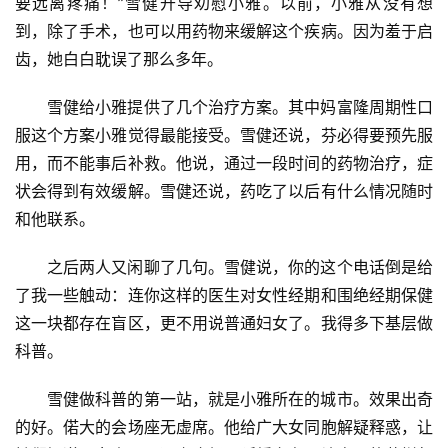
要远离疼痛！”雪健开导劝慰小雅。以前，小雅从没有想
到，除了手术，也可以用药物来缓解这个疾病。因为羞于启
齿，她白白耽误了那么多年。
雪健给小雅提供了几个治疗方案。其中妈富隆周期性口
服这个方案小雅觉得最能接受。雪健还说，芬必得要预先服
用，而不能事后补救。他说，通过一段时间的药物治疗，症
状会得到有效缓解。雪健还说，药吃了以后有什么情况随时
和他联系。
之后两人又闲聊了几句。雪健说，你的这个电话倒是给
了我一些触动：连你这样的医生对女性经期和围绝经期保健
这一块都存在盲区，更不用说普通妇女了。我得多下基层做
科普。
雪健做科普的第一站，就是小雅所在的城市。效果出奇
的好。偌大的会场座无虚席。他给广大女同胞解疑释惑，让