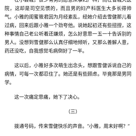
院，这却是司空见惯的，而且男的妇产科医生大多长得帅
气。小雅的闺蜜筱君因为月经紊乱，经她介绍去雪健那儿看
过病，回来后跟小雅一个劲夸他。说她起初还有些扭捏，这
种事情自己老公听着还嫌烦，怎么好意思一五一十告诉别的
男人。没想到雪健那么认真仔细地倾听，又那么善解人意，
药还没吃，自我感觉毛病倒好了一半。
这以后，小雅好多次萌生出念头，想跟雪健诉说自己的
病情，可每一次都忍住了。她还是有些顾虑。毕竟那是男同
学。
这一次痛定思痛，她下了决心。
（三）
拨通号码，传来雪健快乐的声音。“小雅，周末好啊？”