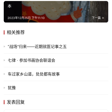
本
娱
乐
2023年12月25日 下午11:10
下一篇
专
相关推荐
题
“战场”归来——近期就医记事之五
更
多
七律 · 参加书画协会联谊会
车过家乡山道，处处都有故事
犹豫
发表回复