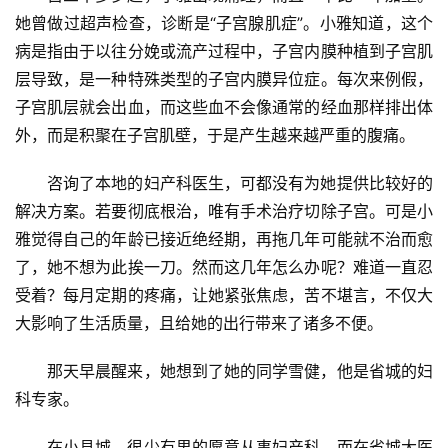
她曾做过超声检查，诊断是“子宫腺肌症”。小雅知道，这个
病是指由于以往分娩或流产过程中，子宫内膜种植到子宫肌
层导致，是一种特殊类型的子宫内膜异位症。每次来例假，
子宫肌层就会出血，而这些血不会像通常的经血那样排出体
外，而是积聚在子宫肌壁，于是产生越来越严重的腹痛。
咨询了本地的妇产科医生，可都没有为她提供比较好的
解决方案。若要彻底根治，唯有手术治疗切除子宫。可是小
雅觉得自己的年龄已接近绝经期，再拖几年可能就不治而愈
了，她不想为此挨一刀。然而这几年怎么办呢？难道一直忍
受着？每月定期的疼痛，让她紧张焦虑，苦不堪言，不仅大
大影响了生活质量，且给她的出行带来了诸多不便。
那天早晨醒来，她想到了她的同学雪健，他是省城的妇
科专家。
在小县城，很少有男的愿意从事妇产科，而在省城大医