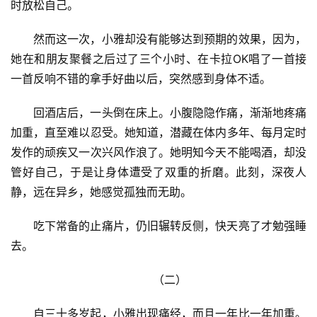
时放松自己。
然而这一次，小雅却没有能够达到预期的效果，因为，
她在和朋友聚餐之后过了三个小时、在卡拉OK唱了一首接
一首反响不错的拿手好曲以后，突然
感到
身体不适。
回酒店后，一头倒在床上。小腹隐隐作痛，渐渐地疼痛
加重，直至难以忍受。她知道，潜藏在体内多年、每月定时
发作的顽疾又一次兴风作浪了。她明知今天不能喝酒，却没
管好自己，于是让身体遭受了双重的折磨。此刻，深夜人
静，远在异乡，她感觉孤独而无助。
吃下常备的止痛片，仍旧辗转反侧，快天亮了才勉强睡
去。
（二）
自三十多岁起，小雅出现痛经，而且一年比一年加重。