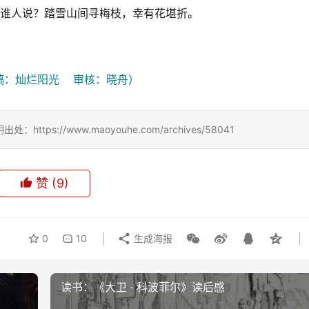
谁人说？踏雪山间寻梅枝，幸有花堪折。
：灿烂阳光    审核：晓舟）
://www.maoyouhe.com/archives/58041
赞
(9)
0
10
生成海报
读书：《大卫 · 科波菲尔》读后感