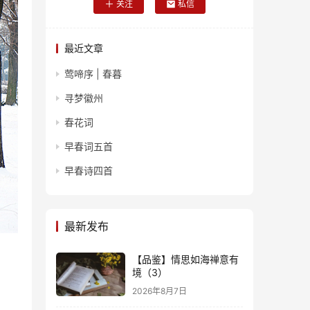
关注
私信
最近文章
莺啼序 | 春暮
寻梦徽州
春花词
早春词五首
早春诗四首
最新发布
【品鉴】情思如海禅意有
境（3）
2026年8月7日