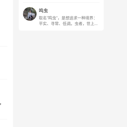
鸣虫
取名“鸣虫”，是想追求一种境界：
平实、寻常、低调。虫者，世上最
最平常的小生物也；虫鸣这种声
音，不尖利，不张扬，浅吟低唱，
是一种天籁。
，