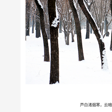
芦白渚烟寒，云暗