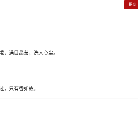
提交
境，满目晶莹，洗人心尘。
过，只有香如故。