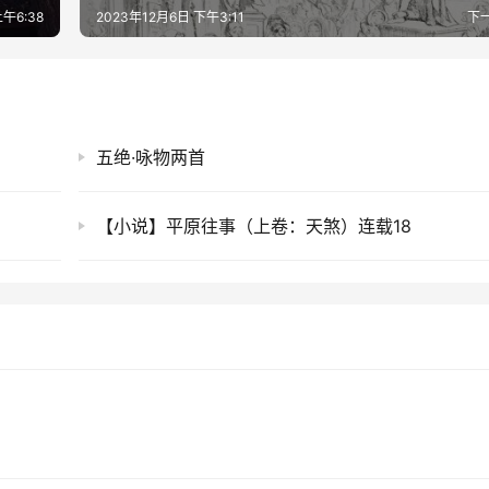
午6:38
2023年12月6日 下午3:11
下
五绝·咏物两首
【小说】平原往事（上卷：天煞）连载18