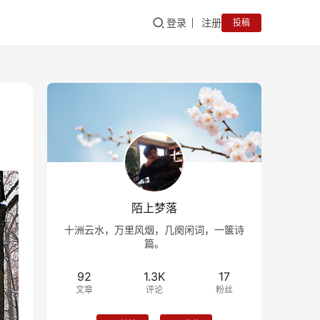
登录
注册
投稿
陌上梦落
十洲云水，万里风烟，几阕闲词，一箧诗
篇。
92
1.3K
17
文章
评论
粉丝