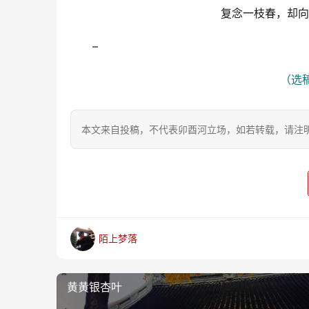
复念一枝春，却向
–
（选稿
本文来自投稿，不代表卯酉河立场，如若转载，请注明出处：https
陌上梦落
黄黄银杏叶