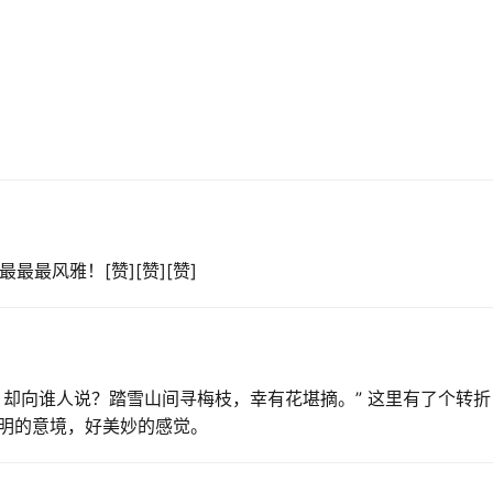
最最最风雅！[赞][赞][赞]
，却向谁人说？踏雪山间寻梅枝，幸有花堪摘。” 这里有了个转折
明的意境，好美妙的感觉。