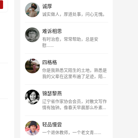
诚厚
诚实做人，厚道处事，问心无愧。
难诉相思
有时治愈，常常帮助，总是安
慰……
四格格
你是我熟悉又陌生的土地，熟悉是
我的父辈在这里布遍了足迹，陌生
是因为我总在梦里遥望你。有幸，
我以这种方式走近了你，你是我的
锦瑟黎燕
根所在，我用文字慢慢认识你、慢
慢熟悉你。
辽宁省作家协会会员，对散文写作
情有独钟。像春天早晨那么朴素，
清新，是我的期许。
轻品慢尝
一个退休教师，一个老文青……