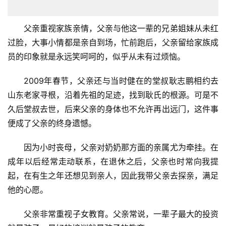
父亲重视家族亲情，父亲与他这一辈的兄弟姐妹从未红
过脸，大事小情都是亲自到场，忙前跑后，父亲留给家族成
员的印象就是永远笑呵呵的，似乎从未有过烦恼。
2009年春节，父亲还与当时健在的堂叔耿志鹏相约去
山东老家寻根，沿着先祖的足迹，找到耿氏的根源。可是不
久后堂叔去世，后来父亲的身体也不允许再出远门，这件事
便成了父亲的终身遗憾。
因为小时丧母，父亲对奶奶那方面的亲属尤为牵挂。在
成年以后经常走动联系，在退休之后，父亲也时常向我提
起，在有生之年还想见到亲人，因此我带父亲去探亲，满足
他的心愿。
父亲非常重视子女教育。父亲常说，一辈子最大的投资