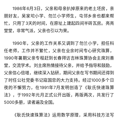
1986年6月3日，父亲和母亲扒掉原来的老土坯房，亲
朋好友，吴家坨小学、勿兰小学师生，屯邻乡亲也都来帮
忙，只用了3天的时间，在原址上建起四间半砖瓦房。亮亮
堂堂，非常气派，父亲也引以为荣。
1990年，父亲的工作关系又调到了勿兰小学，担任科
任老师，工作并不繁忙，父亲在业余时间专心研究珠算，
1990年暑期父亲专程赶到长春拜访吉林珠算协会主席刘善
堂，交流学术。刘主席热情接待父亲，并给予指导和鼓励，
父亲信心倍增，继续深入钻研，期间父亲在写书期间还得到
了时任公社党委书记寇国忠的大力支持。经过1000多个日
夜的不懈努力，在1991年7月发明创造了《耿氏快速珠算
法》，于1992年元月正式公开出版，再版两次，共发行了
5000多册，读者遍及全国。
《耿氏快速珠算法》运用数学原理，采用科技方法写