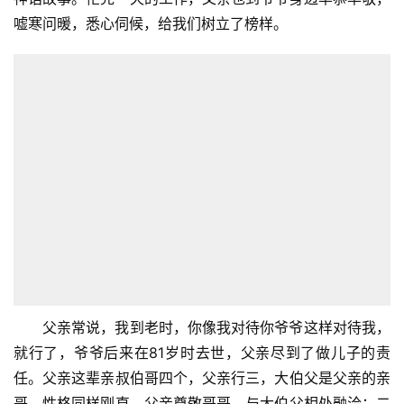
嘘寒问暖，悉心伺候，给我们树立了榜样。
父亲常说，我到老时，你像我对待你爷爷这样对待我，
就行了，爷爷后来在81岁时去世，父亲尽到了做儿子的责
任。父亲这辈亲叔伯哥四个，父亲行三，大伯父是父亲的亲
哥，性格同样刚直，父亲尊敬哥哥，与大伯父相处融洽；二