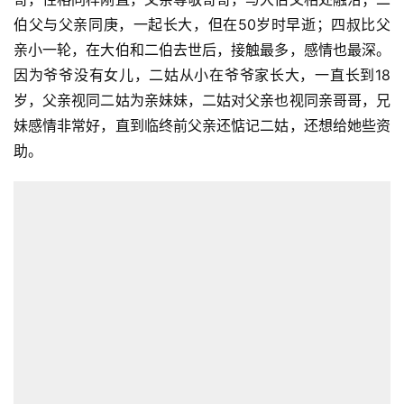
伯父与父亲同庚，一起长大，但在50岁时早逝；四叔比父
亲小一轮，在大伯和二伯去世后，接触最多，感情也最深。
因为爷爷没有女儿，二姑从小在爷爷家长大，一直长到18
岁，父亲视同二姑为亲妹妹，二姑对父亲也视同亲哥哥，兄
妹感情非常好，直到临终前父亲还惦记二姑，还想给她些资
助。