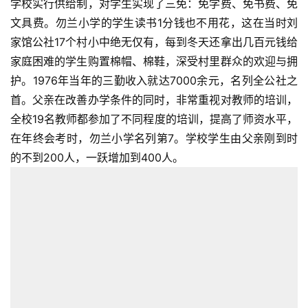
学校实行供给制，对学生实现了三免：免学费、免书费、免
文具费。勿兰小学的学生读书1分钱也不用花，这在当时刘
家馆公社17个村小中绝无仅有，每到冬天还拿出几百元钱给
家庭困难的学生购置棉帽、棉鞋，深受村里群众的欢迎与拥
护。1976年当年的三勤收入就达7000余元，名列全公社之
首。父亲在改善办学条件的同时，非常重视对教师的培训，
全校19名教师都参加了不同程度的培训，提高了师资水平，
在年终会考时，勿兰小学名列第7。学校学生由父亲刚到时
的不到200人，一跃增加到400人。