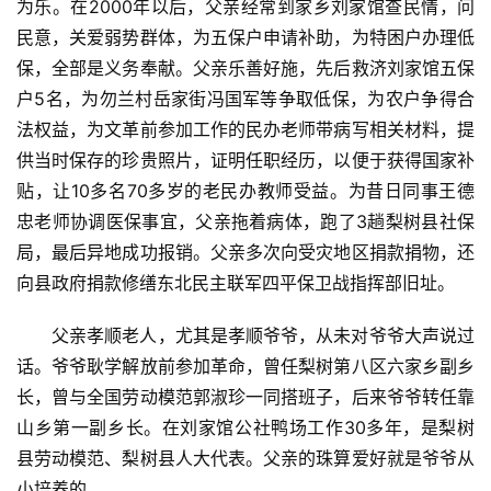
为乐。在2000年以后，父亲经常到家乡刘家馆查民情，问
民意，关爱弱势群体，为五保户申请补助，为特困户办理低
保，全部是义务奉献。父亲乐善好施，先后救济刘家馆五保
户5名，为勿兰村岳家街冯国军等争取低保，为农户争得合
法权益，为文革前参加工作的民办老师带病写相关材料，提
供当时保存的珍贵照片，证明任职经历，以便于获得国家补
贴，让10多名70多岁的老民办教师受益。为昔日同事王德
忠老师协调医保事宜，父亲拖着病体，跑了3趟梨树县社保
局，最后异地成功报销。父亲多次向受灾地区捐款捐物，还
向县政府捐款修缮东北民主联军四平保卫战指挥部旧址。
父亲孝顺老人，尤其是孝顺爷爷，从未对爷爷大声说过
话。爷爷耿学解放前参加革命，曾任梨树第八区六家乡副乡
长，曾与全国劳动模范郭淑珍一同搭班子，后来爷爷转任靠
山乡第一副乡长。在刘家馆公社鸭场工作30多年，是梨树
县劳动模范、梨树县人大代表。父亲的珠算爱好就是爷爷从
小培养的。