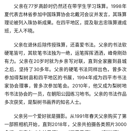
父亲在77岁高龄时仍然还在带学生学习珠算。1998年
夏代表吉林省参加中国珠算协会北戴河会议并发言，其珠算
理论被列入珠协新成果。在四平地区，提及耿志忠珠算速成
班，无人不晓。
父亲在退休后除传授珠算，还喜爱书法。父亲的书法软
硬笔皆可，其软笔书法独为一绝，运笔挥挥洒洒，峰骨刚劲
有力。父亲在20岁时就为乡亲写对联，直到全家搬到县城
之后，坚持了30多年。父亲的硬笔书法同样出色，曾多次
参加得梨树县和四平地区的书展，1994年成为四平市书法
家协会理事，曾多次参加笔会。2010年，他又成为梨树地
书书法协会的一员，在朝阳公园练习地书。父亲的书法作品
多次获奖，是梨树书画界的知名人士。
父亲另一个爱好就是摄影。从1991年春天父亲购买了第
一部照相机开始，直到2018年，父亲共拍摄各类照片3000