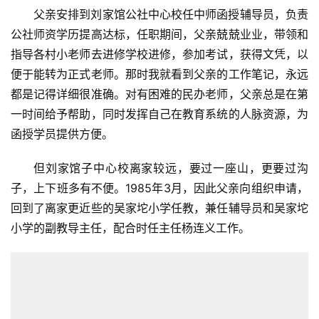
游
父亲安排到刘家馆公社中心校任中师函授辅导员，负责
登录
注册
公社师资学历提高达标，任职期间，父亲兢兢业业，带领和
育
指导各村小老师去进修学校进修，参加考试，获得文凭，以
儿
便于能转为正式老师。那时我就看到父亲的工作笔记，永远
都是记得详细很准确。对有困难的民办老师，父亲总是在第
娱
一时间给予帮助，同时发挥自己在教育系统的人脉资源，为
乐
函授学员提供方便。
专
但刘家馆子中心校离家较远，要过一座山，更要过沟
题
子，上下班多有不便。1985年3月，因此父亲向组织申请，
回到了离家更近些的吴家坨小学任教，兼任辅导员和吴家坨
更
小学的副教导主任，配合时任主任杨连义工作。
多