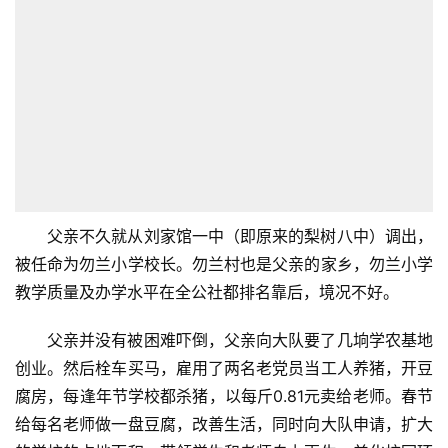
父亲不久就从刘家馆一中（即原来的梨树八中）调出，
被任命为勿兰小学校长。勿兰村也是父亲的家乡，勿兰小学
教学质量及办学水平在全公社都排名靠后，境况不好。
父亲并没有被困难吓倒，父亲向大队要了几垧学农基地
创业。然后栓车买马，雇用了两名老党员当工人养猪，开豆
腐房，每逢年节学校都杀猪，以每斤0.81元卖给老师。春节
给每名老师做一盘豆腐，改善生活，同时向大队申请，扩大