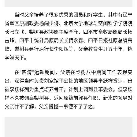
当时父亲培养了很多优秀的团员和好学生，其中有辽宁
省军区原副政委杨闯少将、北京大学地球与空间科学学院院
长张立飞、梨树县政协原主席李彦、四平市畜牧局原局长杨
占峰、四平市统计局原局长长贺永森、四平日报社原总编高
峰、梨树县建行原行长李阳辉等，父亲教育生涯五十年，桃
李满天下。
在“四清”运动期间，父亲在梨树八中期间工作表现突
出，深得当时负责刘家馆子公社的地区领导李跃祥赏识，曾
被李跃祥列为重点培养骨干，计划上调到县革委会。但李跃
祥不久被调离梨树县，返回原籍前郭县任职，新来的领导对
父亲并不了解，父亲提拔一事便不了了之。