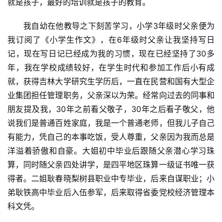
就是孩子，最好的培训就是孩子的教育。
我自幼在他教导之下刻苦学习，小学3年级时父亲便为
我订阅了《小学生作文》，在6年级时父亲让我坚持写日
记，现在写日记已经成为我的习惯，现在已经坚持了30多
年，我在学校成绩较好，在学生时代和参加工作后小有成
就，获得吉林大学研究生学历后，一直在民营和国有大型企
业集团担任管理职务，父亲深以为荣。经常向过去的同事和
朋友提及我，30年之前看父敬子，30年之后看子敬父，他
说我们是普通百姓家庭，我是一个普通老师，但我儿子自己
有能力，凭自己的本事吃饭，受人尊重，父亲因为我而总是
洋溢着骄傲和自豪。大姐初中毕业后跟随父亲潜心学习珠
算，同时随父亲四处讲学，是四平地区珠算一级证书唯一获
得者。二姐耿春晓梨树县职业中专毕业，后来自谋职业；小
弟耿铁高中毕业后入伍参军，后来取得省委党校经济管理本
科文凭。