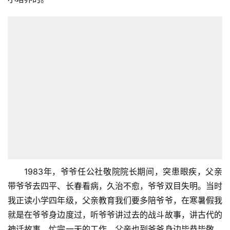
1983年，爷爷任公社敬院院长期间，突患眼疾，父亲
带爷爷去四平、长春看病，久治不愈，爷爷双目失明。当时
我正读小学四年级，父亲教育我们要多陪爷爷，在寒暑假我
就是在爷爷身边度过，听爷爷讲过去的战斗故事，讲古代的
神话故事。忙完一天的工作，父亲也到爷爷身边毕恭毕敬，