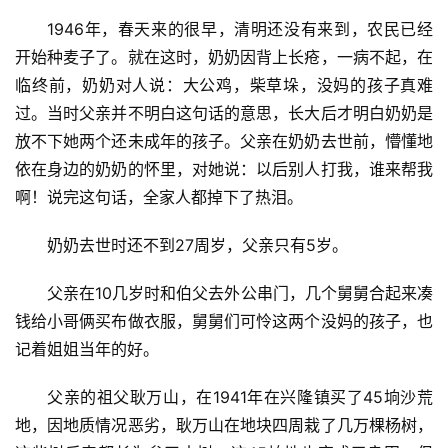
1946年，春天来的很早，清明还没有来到，农民已经
开始种麦子了。就在这时，奶奶因背上长疮，一病不起，在
临终前，奶奶对人说：大公鸡，柴草垛，没妈的孩子真难
过。当时父亲并不明白这句话的意思，长大后才明白奶奶是
放不下她两个还未成年的孩子。父亲在奶奶去世前，懵懂地
依在身边的奶奶的怀里，对她说：以后别人打我，谁来帮我
啊！说完这句话，全家人都掉下了热泪。
奶奶去世时还不到27周岁，父亲只有5岁。
父亲在10几岁时和伯父去外公串门，几个舅舅合起来凑
钱给小哥俩买布做衣服，舅舅们可怜这两个没妈的孩子，也
记着姐姐当年的好。
父亲的祖父耿万山，在1941年在兴隆镇买了45垧沙荒
地，因地质情况恶劣，耿万山在地块四周栽了几万棵杨树，