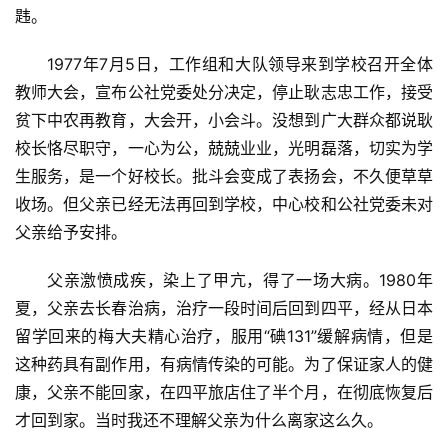
韪。
1977年7月5日，工作组和大队领导来到学校召开全体
教师大会，宣布公社党委处分决定，停止耿志忠工作，接受
贫下中农再教育，大会开，小会斗。没想到广大群众都说耿
首
页
校长恪尽职守，一心为公，兢兢业业，光明磊落，切实为学
生服务，是一个好校长。批斗会变成了表扬会，不久便草草
文
收场。但父亲已经无法再回到学校，中心校和公社党委未对
化
父亲给予安排。
生
父亲激愤成疾，染上了甲亢，得了一场大病。1980年
活
夏，父亲去长春治病，治疗一段时间后回到四平，经从日本
留学回来的梅大夫精心治疗，服用“碘131”缓解病情，但是
情
这种药具有副作用，有病情传染的可能。为了保证家人的健
感
康，父亲不能回家，在四平旅店住了半个月，在彻底恢复后
才回到家。当时我还不理解父亲为什么离家这么久。
旅