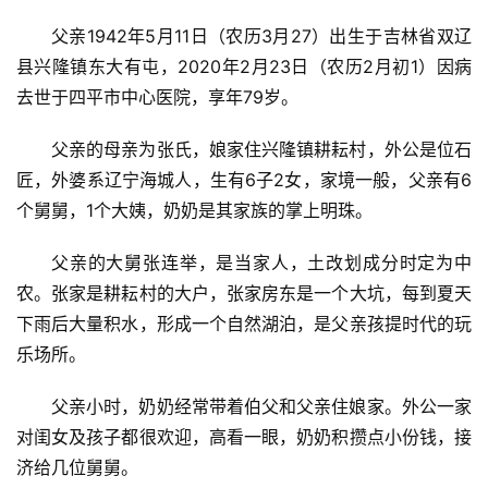
父亲1942年5月11日（农历3月27）出生于吉林省双辽
县兴隆镇东大有屯，2020年2月23日（农历2月初1）因病
去世于四平市中心医院，享年79岁。
父亲的母亲为张氏，娘家住兴隆镇耕耘村，外公是位石
匠，外婆系辽宁海城人，生有6子2女，家境一般，父亲有6
个舅舅，1个大姨，奶奶是其家族的掌上明珠。
父亲的大舅张连举，是当家人，土改划成分时定为中
农。张家是耕耘村的大户，张家房东是一个大坑，每到夏天
下雨后大量积水，形成一个自然湖泊，是父亲孩提时代的玩
乐场所。
父亲小时，奶奶经常带着伯父和父亲住娘家。外公一家
对闺女及孩子都很欢迎，高看一眼，奶奶积攒点小份钱，接
济给几位舅舅。