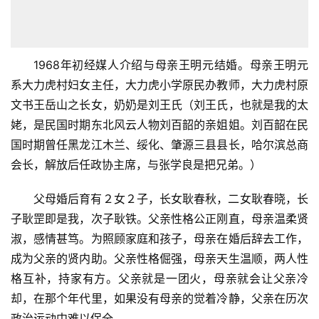
1968年初经媒人介绍与母亲王明元结婚。母亲王明元
系大力虎村妇女主任，大力虎小学原民办教师，大力虎村原
文书王岳山之长女，奶奶是刘王氏（刘王氏，也就是我的太
姥，是民国时期东北风云人物刘百韶的亲姐姐。刘百韶在民
国时期曾任黑龙江木兰、绥化、肇源三县县长，哈尔滨总商
会长，解放后任政协主席，与张学良是把兄弟。）
父母婚后育有２女２子，长女耿春秋，二女耿春晓，长
子耿罡即是我，次子耿铁。父亲性格公正刚直，母亲温柔贤
淑，感情甚笃。为照顾家庭和孩子，母亲在婚后辞去工作，
成为父亲的贤内助。父亲性格倔强，母亲天生温顺，两人性
格互补，持家有方。父亲就是一团火，母亲就会让父亲冷
却，在那个年代里，如果没有母亲的觉着冷静，父亲在历次
政治运动中难以保全。