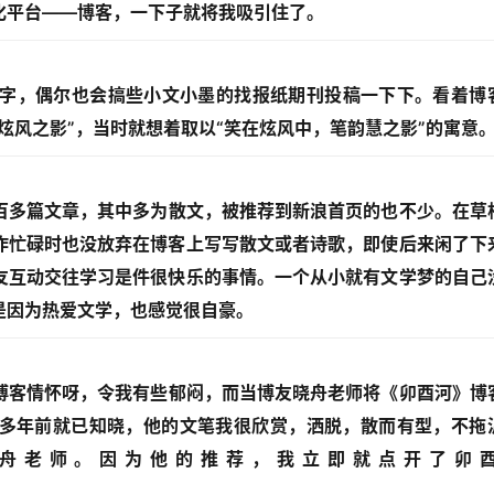
化平台——博客，一下子就将我吸引住了。
字，偶尔也会搞些小文小墨的找报纸期刊投稿一下下。看着博
炫风之影”，当时就想着取以“笑在炫风中，笔韵慧之影”的寓意
多篇文章，其中多为散文，被推荐到新浪首页的也不少。在草
作忙碌时也没放弃在博客上写写散文或者诗歌，即使后来闲了下
友互动交往学习是件很快乐的事情。一个从小就有文学梦的自己
是因为热爱文学，也感觉很自豪。
客情怀呀，令我有些郁闷，而当博友晓舟老师将《卯酉河》博
多年前就已知晓，他的文笔我很欣赏，洒脱，散而有型，不拖
舟老师。因为他的推荐，我立即就点开了卯