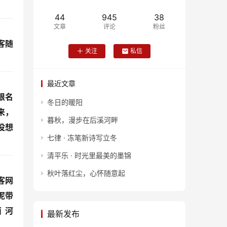
44
945
38
文章
评论
粉丝
客随
关注
私信
。
最近文章
根名
冬日的暖阳
来，
暮秋，漫步在后溪河畔
没想
七律 · 冻笔新诗写立冬
清平乐 · 时光里最美的墨锦
秋叶落红尘，心怀随意起
客网
泥带
酉河
最新发布