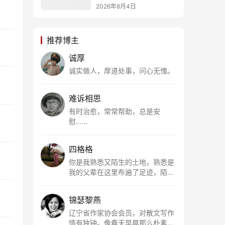
2026年8月4日
推荐博主
诚厚
诚实做人，厚道处事，问心无愧。
难诉相思
有时治愈，常常帮助，总是安
慰……
四格格
你是我熟悉又陌生的土地，熟悉是
我的父辈在这里布遍了足迹，陌生
是因为我总在梦里遥望你。有幸，
我以这种方式走近了你，你是我的
锦瑟黎燕
根所在，我用文字慢慢认识你、慢
慢熟悉你。
辽宁省作家协会会员，对散文写作
情有独钟。像春天早晨那么朴素，