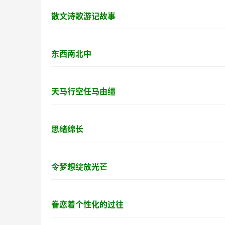
散文诗歌游记故事
东西南北中
天马行空任马由缰
思绪绵长
令梦想绽放光芒
眷恋着个性化的过往