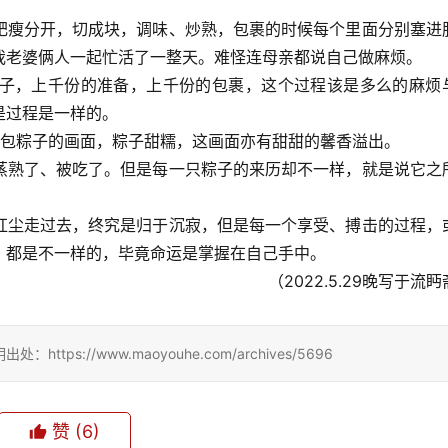
肥瘦分开，切成块，调味、炒熟，包裹的时候每个里面分别塞进
我老婆俩人一起忙活了一整天。难怪连母亲都说自己做麻烦。
子，上千份的准备，上千份的包裹，这个过程该是多么的麻烦
是过程是一样的。
手包粽子的画面，粽子甜糯，这画面亦有甜甜的馨香溢出。
蒸熟了、被吃了。但是每一只粽子的来历却不一样，就是说它之
红尘走过去，终究是归于沉寂，但是每一个享受、搏击的过程，
，都是不一样的，毕竟命运是掌握在自己手中。
（2022.5.29晚写于流
://www.maoyouhe.com/archives/5696
赞
(6)