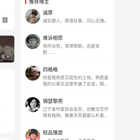
推荐博主
诚厚
诚实做人，厚道处事，问心无愧。
难诉相思
有时治愈，常常帮助，总是安
慰……
一篇
四格格
你是我熟悉又陌生的土地，熟悉是
我的父辈在这里布遍了足迹，陌生
是因为我总在梦里遥望你。有幸，
我以这种方式走近了你，你是我的
锦瑟黎燕
根所在，我用文字慢慢认识你、慢
慢熟悉你。
辽宁省作家协会会员，对散文写作
情有独钟。像春天早晨那么朴素，
清新，是我的期许。
轻品慢尝