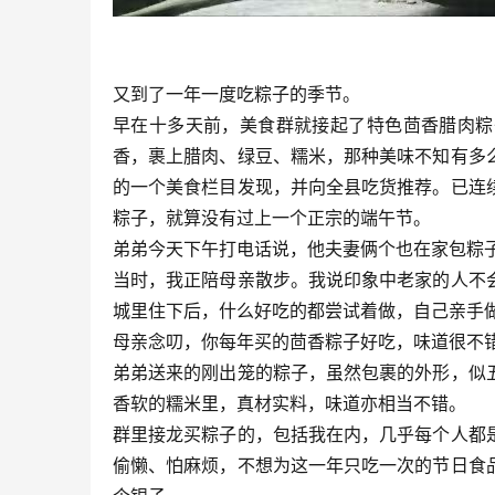
又到了一年一度吃粽子的季节。
早在十多天前，美食群就接起了特色茴香腊肉粽
香，裹上腊肉、绿豆、糯米，那种美味不知有多
的一个美食栏目发现，并向全县吃货推荐。已连
粽子，就算没有过上一个正宗的端午节。
弟弟今天下午打电话说，他夫妻俩个也在家包粽
当时，我正陪母亲散步。我说印象中老家的人不
城里住下后，什么好吃的都尝试着做，自己亲手
母亲念叨，你每年买的茴香粽子好吃，味道很不
弟弟送来的刚出笼的粽子，虽然包裹的外形，似
香软的糯米里，真材实料，味道亦相当不错。
群里接龙买粽子的，包括我在内，几乎每个人都
偷懒、怕麻烦，不想为这一年只吃一次的节日食