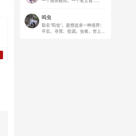
一个退休教师，一个老文青……
鸣虫
取名“鸣虫”，是想追求一种境界：
平实、寻常、低调。虫者，世上最
最平常的小生物也；虫鸣这种声
音，不尖利，不张扬，浅吟低唱，
是一种天籁。