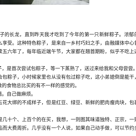
子的长龙，直到昨天我才吃到了今年的第一只新鲜粽子。浓郁
么享受。这种特色粽子，是来自一乡村巧妇之手，由融媒体中心
续五六年了，每年临近端午节，大家都在翘首期盼，似乎不吃上
子，是首次尝试包粽子，等一下蒸熟了，送过来给我和父母尝尝
会包粽子，小时候家里也从没有包过粽子吃，这小弟媳倒是能干
做的食物总比买的有不一样的感觉的。
错。自己做麻烦。
五花大绑的不成样子，但是红豆、绿豆、新鲜的肥肉瘦肉块，包
是几十个、上百个的在买，我想，一则图其味道独特、正宗，一
品而大费周折。几乎没有一个人说，如果自己动手做，可以节约