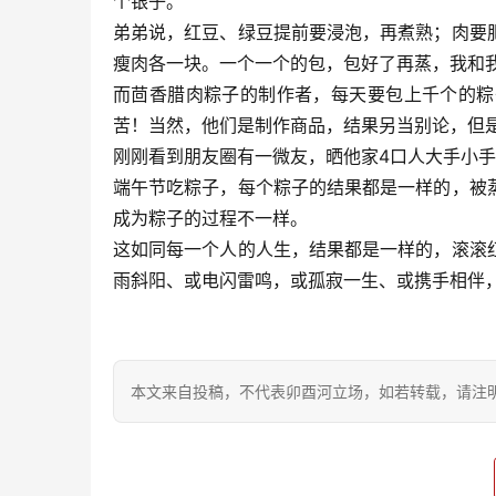
个银子。
弟弟说，红豆、绿豆提前要浸泡，再煮熟；肉要
瘦肉各一块。一个一个的包，包好了再蒸，我和
而茴香腊肉粽子的制作者，每天要包上千个的粽
苦！当然，他们是制作商品，结果另当别论，但
刚刚看到朋友圈有一微友，晒他家4口人大手小
端午节吃粽子，每个粽子的结果都是一样的，被
成为粽子的过程不一样。
这如同每一个人的人生，结果都是一样的，滚滚
雨斜阳、或电闪雷鸣，或孤寂一生、或携手相伴
本文来自投稿，不代表卯酉河立场，如若转载，请注明出处：https