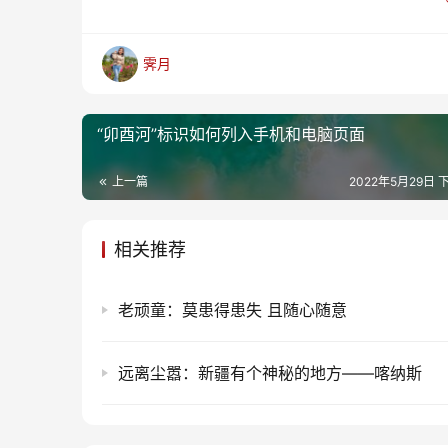
霁月
“卯酉河”标识如何列入手机和电脑页面
上一篇
2022年5月29日 下
相关推荐
老顽童：莫患得患失 且随心随意
远离尘嚣：新疆有个神秘的地方——喀纳斯