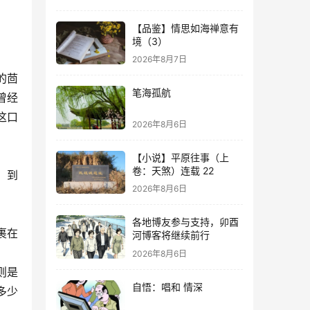
【品鉴】情思如海禅意有
境（3）
2026年8月7日
的茴
笔海孤航
曾经
这口
2026年8月6日
。
【小说】平原往事（上
卷：天煞）连载 22
，到
2026年8月6日
各地博友参与支持，卯酉
裹在
河博客将继续前行
2026年8月6日
则是
自悟：唱和 情深
多少