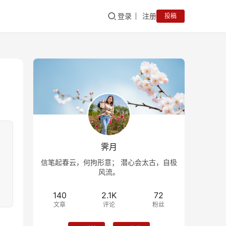
登录
注册
投稿
霁月
信笔起春云，何拘形意； 潜心会太古，自极
风流。
140
2.1K
72
文章
评论
粉丝