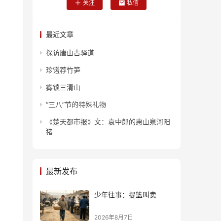
关注
私信
最近文章
探访唐山古驿道
珍馐荐竹笋
雾锁三清山
“三八”节的特殊礼物
《楚天都市报》文：袁中郎的惠山泉河阳
猪
最新发布
少年往事：提篮叫卖
2026年8月7日