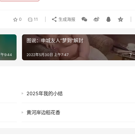
0
11
生成海报
图说：申城友人“梦到”解封
午9:44
2022年5月30日 上午7:47
下
2025年我的小结
黄河岸边稻花香