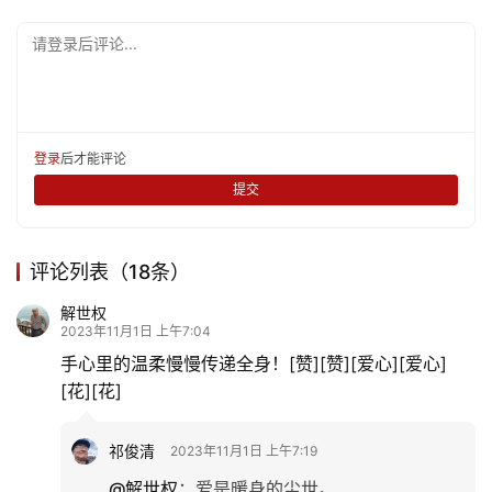
请登录后评论...
文
化
生
登录
后才能评论
活
提交
情
感
评论列表（18条）
旅
解世权
2023年11月1日 上午7:04
游
手心里的温柔慢慢传递全身！[赞][赞][爱心][爱心]
登录
注册
[花][花]
育
儿
祁俊清
2023年11月1日 上午7:19
娱
@解世权
：
爱是暖身的尘世。