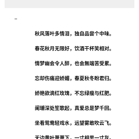
–
秋风落叶多情泪，独自品尝个中味。
春花秋月无限好，饮酒干杯笑相对。
情梦幽会令人醉，也会無端苦受累。
忘却伤痛迎娇媚，春夏秋冬盼君归。
娇艳欲滴红玫瑰，不忘绿瘦与红肥。
阑珊深处笙歌起，真爱总是梦千回。
坐看鸳鸯轻戏水，远望雾敢吹云飞。
无边黄叶萧萧下，一寸相思一寸灰。