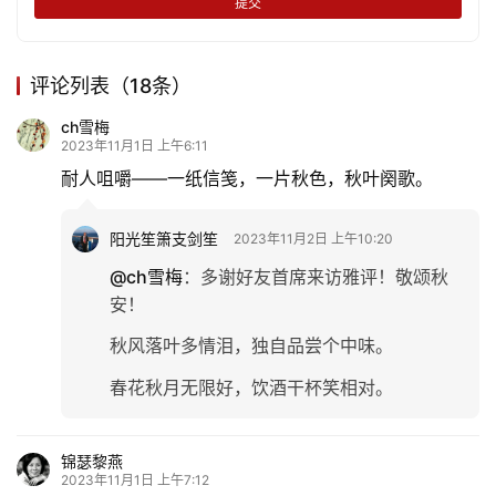
提交
生
活
评论列表（18条）
情
ch雪梅
感
2023年11月1日 上午6:11
耐人咀嚼——一纸信笺，一片秋色，秋叶阕歌。
旅
游
阳光笙箫支剑笙
2023年11月2日 上午10:20
登录
注册
@ch雪梅
：
多谢好友首席来访雅评！敬颂秋
育
安！
儿
秋风落叶多情泪，独自品尝个中味。
娱
春花秋月无限好，饮酒干杯笑相对。
乐
专
锦瑟黎燕
题
2023年11月1日 上午7:12