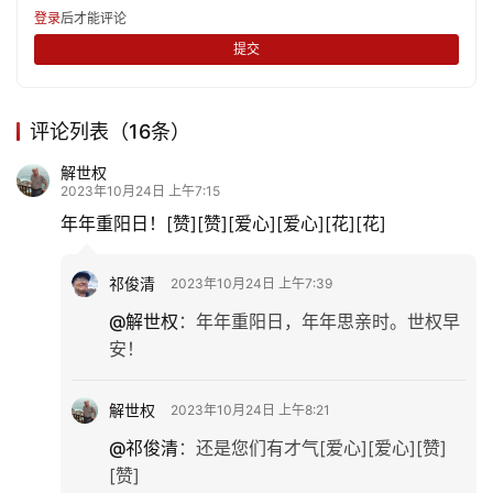
登录
后才能评论
登录
注册
提交
育
儿
评论列表（16条）
娱
乐
解世权
2023年10月24日 上午7:15
年年重阳日！[赞][赞][爱心][爱心][花][花]
专
题
祁俊清
2023年10月24日 上午7:39
更
@解世权
：
年年重阳日，年年思亲时。世权早
多
安！
解世权
2023年10月24日 上午8:21
@祁俊清
：
还是您们有才气[爱心][爱心][赞]
[赞]