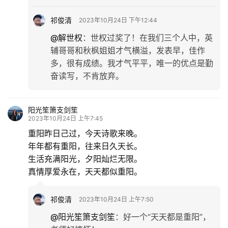
祁俊清
2023年10月24日 下午12:44
@解世权
：
世权过奖了！在我们三个人中，英
辅哥哥和秋枫姐姐才气横溢，发表早，佳作
多，很有成绩。我才气平平，唯一的优点是勤
奋读写，不肯放弃。
阳光笙箫支剑笙
2023年10月24日 上午7:45
重阳昨日己过，今天诗歌来晚。
年年都有重阳，往来日久天长。
生活充满阳光，夕阳灿烂无限。
真情厚爱永在，天天都似重阳。
祁俊清
2023年10月24日 上午7:50
@阳光笙箫支剑笙
：
好一个“天天都是重阳”，