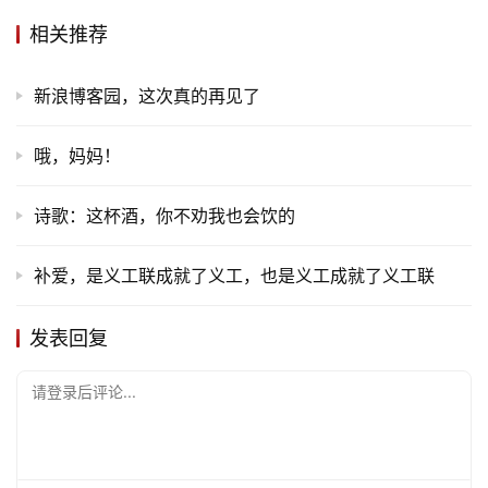
相关推荐
新浪博客园，这次真的再见了
首
页
哦，妈妈！
文
诗歌：这杯酒，你不劝我也会饮的
化
补爱，是义工联成就了义工，也是义工成就了义工联
生
活
发表回复
情
请登录后评论...
感
旅
游