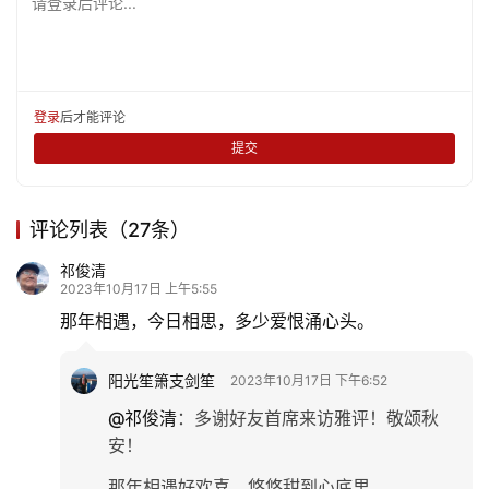
请登录后评论...
登录
后才能评论
提交
评论列表（27条）
祁俊清
2023年10月17日 上午5:55
首
那年相遇，今日相思，多少爱恨涌心头。
页
阳光笙箫支剑笙
2023年10月17日 下午6:52
文
@祁俊清
：
多谢好友首席来访雅评！敬颂秋
化
安！
那年相遇好欢喜，悠悠甜到心底里。