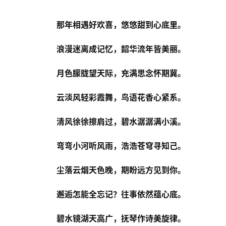
那年相遇好欢喜，悠悠甜到心底里。
浪漫迷离成记忆，韶华流年皆美丽。
月色朦胧望天际，充满思念怀期冀。
云淡风轻彩霞舞，鸟语花香心紧系。
清风徐徐擦肩过，碧水潺潺满小溪。
弯弯小河听风雨，浩浩苍穹寻知己。
尘落云烟天色晚，期盼远方见到你。
邂逅怎能全忘记？往事依然蕴心底。
碧水镜湖天高广，抚琴作诗美旋律。