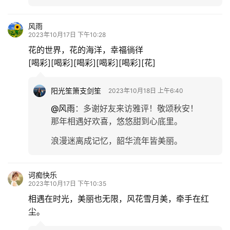
风雨
2023年10月17日 下午10:28
花的世界，花的海洋，幸福徜徉
[喝彩][喝彩][喝彩][喝彩][喝彩][花]
阳光笙箫支剑笙
2023年10月18日 上午6:40
@风雨
：
多谢好友来访雅评！敬颂秋安！
那年相遇好欢喜，悠悠甜到心底里。
浪漫迷离成记忆，韶华流年皆美丽。
诃痴快乐
2023年10月17日 下午10:35
相遇在时光，美丽也无限，风花雪月美，牵手在红
尘。