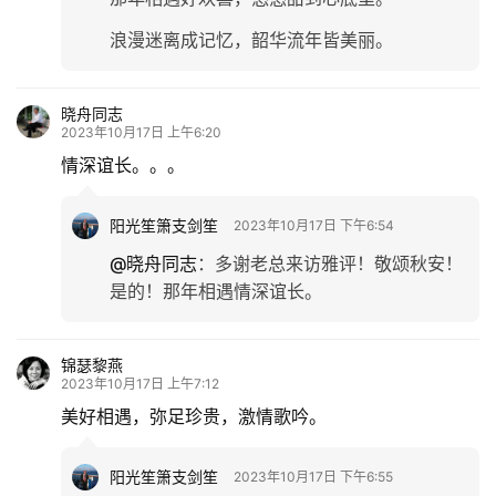
生
活
浪漫迷离成记忆，韶华流年皆美丽。
情
晓舟同志
感
2023年10月17日 上午6:20
情深谊长。。。
旅
游
阳光笙箫支剑笙
2023年10月17日 下午6:54
登录
注册
@晓舟同志
：
多谢老总来访雅评！敬颂秋安！
育
儿
是的！那年相遇情深谊长。
娱
锦瑟黎燕
乐
2023年10月17日 上午7:12
美好相遇，弥足珍贵，激情歌吟。
专
题
阳光笙箫支剑笙
2023年10月17日 下午6:55