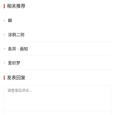
相关推荐
瞬
涂鸦二则
各异 · 画知
爱织梦
发表回复
请登录后评论...