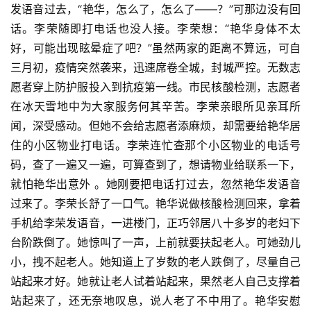
发语音过去，“艳华，怎么了，怎么了——？”可那边没有回
话。李荣随即打电话也没人接。李荣想：“艳华身体不太
好，可能出现眩晕症了吧？”虽然两家的距离不算远，可自
三月初，疫情突然袭来，迅速席卷全城，封城严控。无数志
愿者穿上防护服投入到抗疫第一线。市民核酸检测，志愿者
在冰天雪地中为大家服务何其辛苦。李荣亲眼所见亲耳所
闻，深受感动。但她不会给志愿者添麻烦，却需要给艳华居
住的小区物业打电话。李荣连忙查那个小区物业的电话号
码，查了一遍又一遍，可算查到了，想请物业给联系一下，
就怕艳华出意外 。她刚要把电话打过去，忽然艳华发语音
过来了。李荣长舒了一口气。艳华说做核酸检测回来，拿着
手机给李荣发语音，一进楼门，正巧邻居八十多岁的老妇下
台阶跌倒了。她惊叫了一声，上前就要扶起老人。可她劲儿
小，拽不起老人。她知道上了岁数的老人跌倒了，尽量自己
站起来才好。她就让老人试着站起来，果然老人自己支撑着
站起来了，还无奈地叹息，说人老了不中用了。艳华安慰