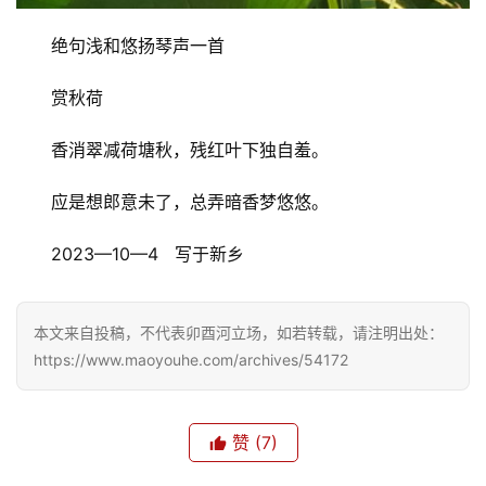
绝句浅和悠扬琴声一首
赏秋荷
香消翠减荷塘秋，残红叶下独自羞。
应是想郎意未了，总弄暗香梦悠悠。
2023—10—4   写于新乡
本文来自投稿，不代表卯酉河立场，如若转载，请注明出处：
https://www.maoyouhe.com/archives/54172
赞
(7)