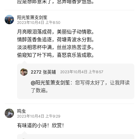
应是想郎意未了，总弄暗香梦悠悠。
游
登录
注册
阳光笙箫支剑笙
育
2023年10月4日 上午8:50
儿
月亮眼泪落成荷，美丽仙子动情歌。
情醉莲香鱼追逐，荷塘青波水分割。
淡淡相思杯中满，丝丝凉热苦涩多。
娱
乐
偷窥知了叶下鸣，喜怒哀乐皆成歌。
专
2272 张英辅
2023年10月4日 上午8:57
题
@阳光笙箫支剑笙
：
您写得太好了，让我拜读
了数遍。
更
多
鸣虫
2023年10月4日 上午9:29
有味道的小诗！欣赏！