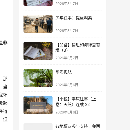
2026年8月7日
少年往事：提篮叫卖
2026年8月7日
是非
【品鉴】情思如海禅意有
境（3）
2026年8月7日
笔海孤航
，那
2026年8月6日
》当
我怀
【小说】平原往事（上
激起
卷：天煞）连载 22
经得
2026年8月6日
，但
各地博友参与支持，卯酉