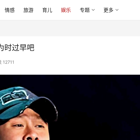
情感
旅游
育儿
娱乐
专题
更多
为时过早吧
 12711