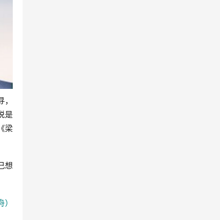
寻，
说是
《梁
己想
舟）