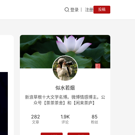
登录
注册
投稿
似水若烟
新浪草根十大文学名博。微博情感博主。公
众号【茶茶茶舍】和【闲来茶庐】
282
1.9K
85
文章
评论
粉丝