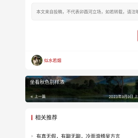
本文来自投稿，不代表卯酉河立场，如若转载，请注明出处：https
似水若烟
坐看秋色别样浓
上一篇
2023年9月9日 上
相关推荐
有真无假，有聊无聊，冷面滑稽吴方言