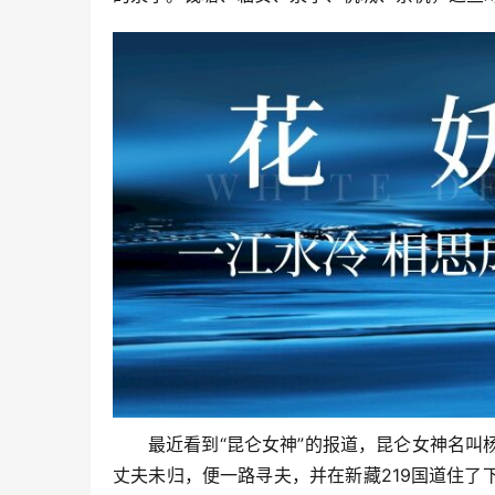
最近看到“昆仑女神”的报道，昆仑女神名
丈夫未归，便一路寻夫，并在新藏219国道住