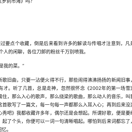
《罗刹市海》吗？
想过要点个收藏，倒是后来看到许多的解读与传唱才注意到，凡
两个人的闲聊，各位刀郞的粉丝千万别喷我。
是我的菜。”
新歌旧曲，只要一沾便火得不行，那些闹得沸沸扬扬的新闻旧事
有才。听了几首，总是走神，忽然很怀念《2002年的第一场雪
震住，那么入心的歌声，那么绕梁的歌曲，那么动人的音乐，叫
这首歌写了一篇文，每一句每一声都那么入耳入心；再到后来没
心秀吧》我都收藏许多年，偶尔还是会想起。所谓好歌，便是要
，起了个头，你便可以一词一句清晰唱起。哪怕到后来词都忘了
回忆。