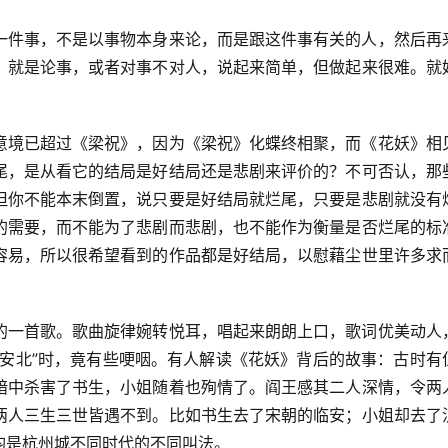
一件事，不是以事物本身来论，而是跟这件事有关的人，然后再
，就是论事，或者对事不对人，说起来简单，但做起来很难。就
意境已超过《梁祝》，因为《梁祝》化蝶终相聚，而《花妖》相
尾，是从看它的结局是好结局还是悲剧来评价的？不可否认，那
但你不能本末倒置，说只要是好结局就烂尾，只要是悲剧就没有
的需要，而不能为了悲剧而悲剧，也不能作为衡量是否烂尾的标
容易，所以很希望看到的作品都是好结局，以慰藉尘世里许多求
的一首歌。歌曲旋律婉转悦耳，唱起来朗朗上口，歌词优美动人
临安北”时，竟有些哽咽。有人解读《花妖》背后的故事：古时有
暗中杀害了书生，小姐随着也殉情了。阎王感其二人深情，令两
两人三生三世皆遇不到。比如书生去了宋朝的临安；小姐却去了
均是杭州城不同时代的不同叫法。