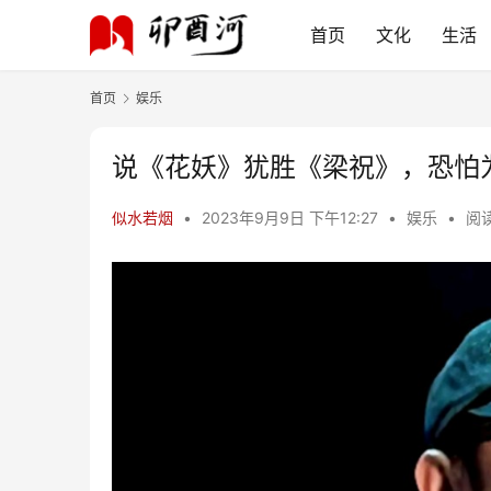
首页
文化
生活
首页
娱乐
说《花妖》犹胜《梁祝》，恐怕
似水若烟
•
2023年9月9日 下午12:27
•
娱乐
•
阅读