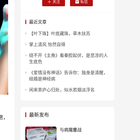
关注
私信
最近文章
【叶下珠】叶底藏珠，草木扶苏
掌上清风 怡然自得
绕不开《主角》看秦腔起伏，是悲凉的人
生底色
《爱情没有神话》告诉你：独身是清醒，
结婚是神经病
闲来茶庐心归处，似水若烟淡浮名
最新发布
进，
与病魔鏖战