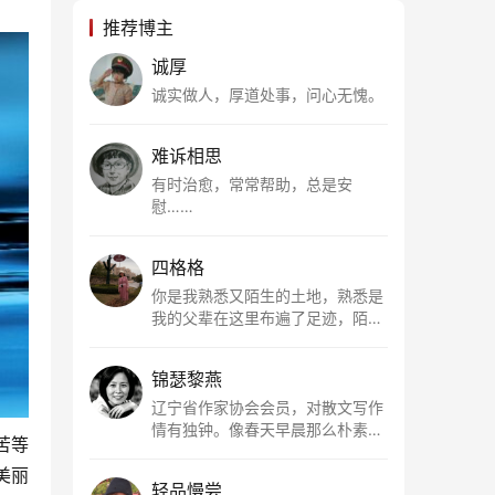
推荐博主
诚厚
诚实做人，厚道处事，问心无愧。
难诉相思
有时治愈，常常帮助，总是安
慰……
四格格
你是我熟悉又陌生的土地，熟悉是
我的父辈在这里布遍了足迹，陌生
是因为我总在梦里遥望你。有幸，
我以这种方式走近了你，你是我的
锦瑟黎燕
根所在，我用文字慢慢认识你、慢
慢熟悉你。
辽宁省作家协会会员，对散文写作
情有独钟。像春天早晨那么朴素，
苦等
清新，是我的期许。
美丽
轻品慢尝