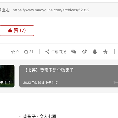
://www.maoyouhe.com/archives/52322
赞
(7)
0
21
生成海报
【书评】贾宝玉是个败家子
午11:17
2023年9月9日 下午4:17
下
南歌子 · 文人七雅