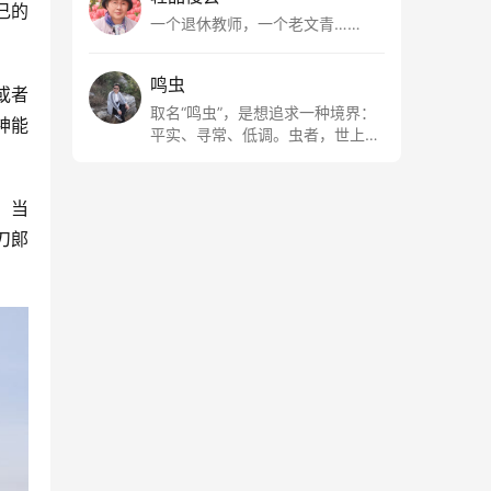
己的
一个退休教师，一个老文青……
鸣虫
或者
取名“鸣虫”，是想追求一种境界：
神能
平实、寻常、低调。虫者，世上最
最平常的小生物也；虫鸣这种声
音，不尖利，不张扬，浅吟低唱，
是一种天籁。
，当
刀郞