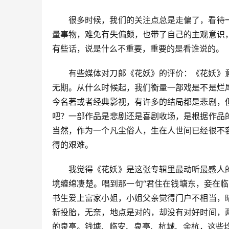
很多时候，我们的关注点总是走偏了，看待
量事物，难免有失偏颇，也带了自己的主观意识
有些话，说是什么不重要，重要的是看谁说的。
有些媒体对刀郞《花妖》的评价：《花妖》
无期。从什么时候起，我们衡量一部戏是不是烂
今名著或者经典影视，有许多的结局都是悲剧，
吧？一部作品是悲剧还是喜剧收场，是根据作品
当然，作为一个凡尘俗人，生在人世间已经很不
得的艰难。
我觉得《花妖》是这张专辑里最动听最感人
境缠绵凄楚。唱到那一句“君住在钱塘东，妾在
书生爱上富家小姐，小姐父亲觉得门户不相当，
新投胎，无奈，地点是对的，却没有对好时间，
的泉亭。钱塘、临安、泉亭、杭城、余杭，这些