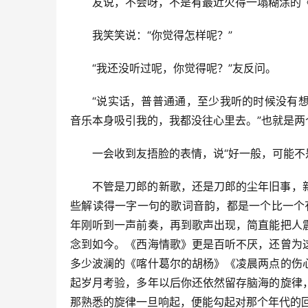
友说，不会呀，不是有最近火得一塌糊涂的
我笑笑说：“你觉得怎样呢？”
“我还没听过呢，你觉得呢？”友反问。
“说实话，普普通通，至少我听的时候没有
音乐本身吸引我的，我都没往心里去。”也就是
一会收到友捂脸的表情，说“好一般，可能不
不管是刀郎的新歌，还是刀郎的尘年旧事，
些解读得一字一句的歌词音韵，都是一个比一个
年刚听到一声前奏，再到歌声出现，简直能把人
念到如今。《西海情歌》更是百听不厌，还曾为
多少波澜的《喀什葛尔的胡杨》《凌晨两点的伤
起岁月考验，多年以后你还依然留存脑海的旋律
那熟悉的旋律一旦响起，便能勾起对那个年代的