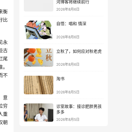
河博客将继续前行
2026年8月6日
来衡
好比
自悟：唱和 情深
2026年8月6日
见永
些古
立秋了，如何应对秋老虎
烂尾
2026年8月6日
准。
而不
淘书
2026年8月5日
，意
位穷
诊室故事：接诊肥胖男孩
多多
人重
2026年8月5日
汉朝