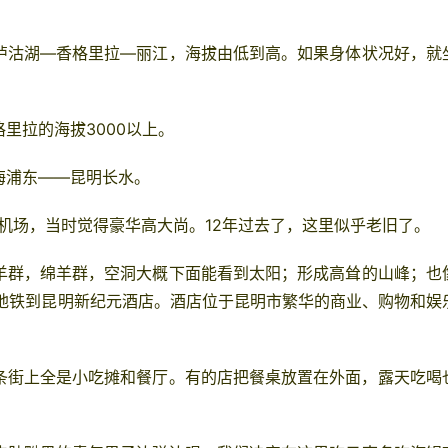
泸沽湖—
香格里拉—
丽江
，海拔由低到高。如果身体状况好，就
里拉的海拔3000以上。
海
浦东——
昆明
长水。
F机场，当时觉得豪华高大尚。12年过去了，这里似乎老旧了。
羊群，绵羊群，空洞大概下面能看到太阳；形成高耸的山峰；也
地铁到
昆明
新纪元酒店。酒店位于
昆明
市繁华的商业、购物和娱
条街上全是小吃摊和餐厅。有的店把餐桌放置在外面，露天吃喝