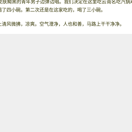
皮肤黝黑的青年男子边弹边唱。我们决定在这里
吃
云南
名吃汽锅
喝了四小碗。第二次还是在这家吃的，喝了三小碗。 
上清风微拂，凉爽。空气澄净，人也和善，马路上干干净净。