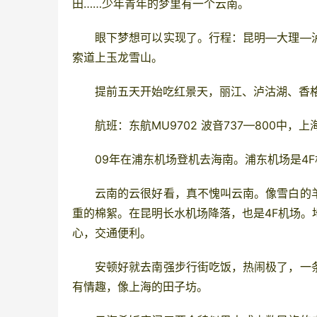
田……少年青年的梦里有一个
云南
。
眼下梦想可以实现了。行程：
昆明
—
大理
—
索道上玉龙雪山。
提前五天开始吃红景天，丽江、泸沽湖、香格
航班：东航MU9702 波音737—800中，
上
09年在浦东机场登机去
海南
。浦东机场是4
云南
的云很好看，真不愧叫
云南
。像雪白的
重的棉絮。在昆明长水机场降落，也是4F机场。
心，交通便利。
安顿好就去南强步行街吃饭，热闹极了，一
有情趣，像
上海
的田子坊。