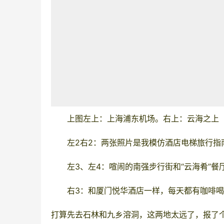
上图左上：上海浦东机场。右上：云海之上
左2右2：两张照片是我模仿酒店电梯旅行
左3、
左4
：喧闹的南强步行街和“云海肴”餐
右3：和
厦门
悦华酒店一样，每天都有咖啡喝
打算先去石林和九乡溶洞，
这两地太远了，报了个