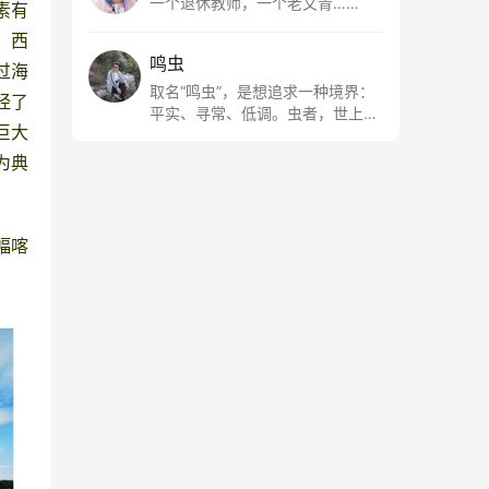
一个退休教师，一个老文青……
素有
、
西
鸣虫
过海
取名“鸣虫”，是想追求一种境界：
经了
平实、寻常、低调。虫者，世上最
巨大
最平常的小生物也；虫鸣这种声
音，不尖利，不张扬，浅吟低唱，
为典
是一种天籁。
幅喀