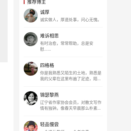
推荐博主
诚厚
诚实做人，厚道处事，问心无愧。
难诉相思
有时治愈，常常帮助，总是安
慰……
四格格
你是我熟悉又陌生的土地，熟悉是
我的父辈在这里布遍了足迹，陌生
是因为我总在梦里遥望你。有幸，
我以这种方式走近了你，你是我的
锦瑟黎燕
根所在，我用文字慢慢认识你、慢
慢熟悉你。
辽宁省作家协会会员，对散文写作
情有独钟。像春天早晨那么朴素，
清新，是我的期许。
轻品慢尝