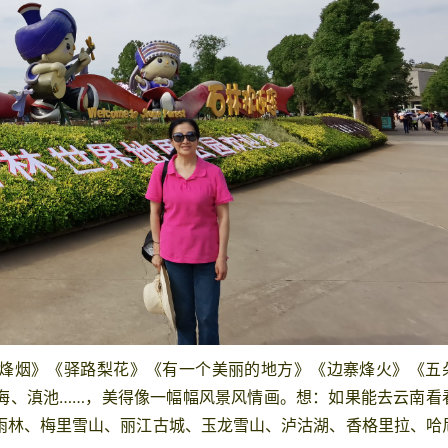
烽烟》《驿路梨花》《有一个美丽的地方》《边寨烽火》《五
海、滇池……，美得像一幅幅风景风情画。想：如果能去
云南
看
雨林、梅里雪山、
丽江
古城、玉龙雪山、泸沽湖、
香格里拉
、哈