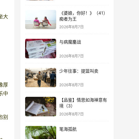
《婆娘，你好！》（41）
坐大
痴者为王
2026年8月7日
与病魔鏖战
2026年8月7日
少年往事：提篮叫卖
像厚
2026年8月7日
乐中
【品鉴】情思如海禅意有
境（3）
2026年8月7日
也别
笔海孤航