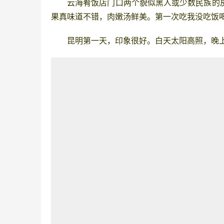
云海肴饭店门口两个貌似黑人或少数民族的
果真
味道不错，肉嫩汤鲜美。
第一次吃我没吃饭
昆明
第一天，印象很好。白天太
阳高
照，晚