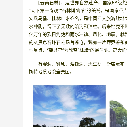
[云南
石林]
，是世界自然遗产，国家5A级
“天下第一奇观”“
石林
博物馆”的美誉。是国家重
安
兵马俑、
桂林
山水齐名，是
中国
四大旅游胜地
水冲刷，留下了无数的溶沟和溶柱。后来地壳不
亿万年的烈日灼烤和雨水冲蚀、风化、地震，就
的灰黑色石峰
石柱
昂首苍穹，犹如一片莽莽苍苍
型景点，“望峰亭”为欣赏“林海”的最佳处。高
有溶洞、钟乳、溶蚀湖、天生桥、断崖瀑布
斯特地质地貌全景图。