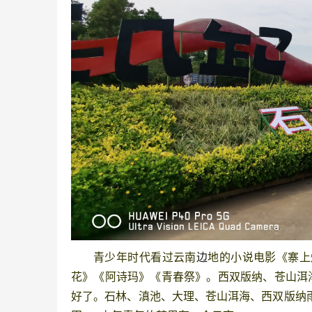
青少年时代看过云南
边
地的小说电影《寨上
花》《阿诗玛》《青春祭》。
西双版纳、
苍山洱
好了。
石林、
滇池、
大理、
苍山洱海、
西双版纳