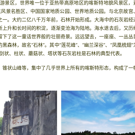
旅游景区，世界唯一位于亚热带高原地区的喀斯特地貌风景区，
点风景名胜区、
中国
国家地质公园、世界地质公园。与
北京
故宫
之一。
大约二亿八千万年前，
石林
开始形成。大海中的石灰岩经
断上升和长时间的积淀，逐渐变沧海为陆地。海水退去后，又历
留下了这一童话世界般的壮丽奇景。远远望去，一座座、一丛丛
的
黑森
林，故名“
石林
”。其中“莲花峰”、“幽兰深谷”、“凤凰梳翅”
大的剑状、柱状、蘑菇状、塔状等石灰岩柱是
石林
的典型代表。
、锥状山峰等，集中了几乎世界上所有的喀斯特形态，构成了一