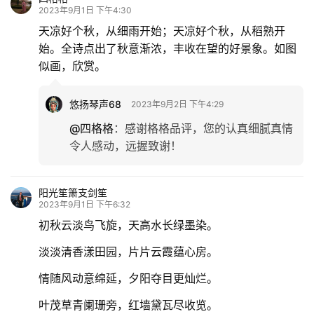
文
2023年9月1日 下午4:30
化
天凉好个秋，从细雨开始；天凉好个秋，从稻熟开
始。全诗点出了秋意渐浓，丰收在望的好景象。如图
生
似画，欣赏。
活
悠扬琴声68
2023年9月2日 下午4:29
情
@四格格
：
感谢格格品评，您的认真细腻真情
感
令人感动，远握致谢！
旅
游
阳光笙箫支剑笙
2023年9月1日 下午6:32
登录
注册
育
初秋云淡鸟飞旋，天高水长绿墨染。
儿
淡淡清香漾田园，片片云霞蕴心房。
情随风动意绵延，夕阳夺目更灿烂。
娱
乐
叶茂草青阑珊旁，红墙黛瓦尽收览。