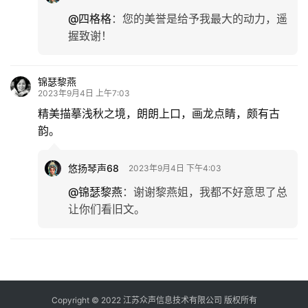
@四格格
：
您的美誉是给予我最大的动力，遥
握致谢！
锦瑟黎燕
2023年9月4日 上午7:03
精美描摹浅秋之境，朗朗上口，画龙点睛，颇有古
韵。
悠扬琴声68
2023年9月4日 下午4:03
@锦瑟黎燕
：
谢谢黎燕姐，我都不好意思了总
让你们看旧文。
Copyright © 2022 江苏众声信息技术有限公司 版权所有