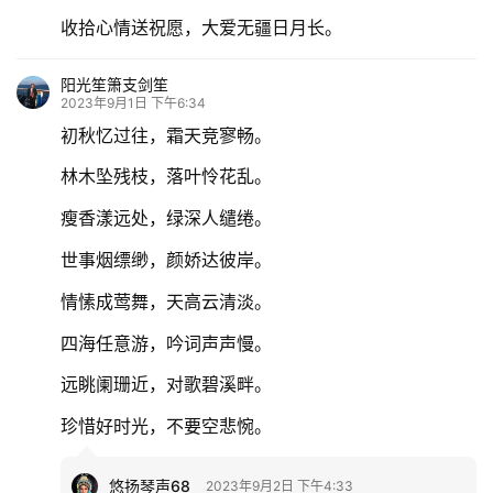
收拾心情送祝愿，大爱无疆日月长。
专
题
阳光笙箫支剑笙
2023年9月1日 下午6:34
更
初秋忆过往，霜天竞寥畅。
多
林木坠残枝，落叶怜花乱。
瘦香漾远处，绿深人缱绻。
世事烟缥缈，颜娇达彼岸。
情愫成莺舞，天高云清淡。
四海任意游，吟词声声慢。
远眺阑珊近，对歌碧溪畔。
珍惜好时光，不要空悲惋。
悠扬琴声68
2023年9月2日 下午4:33