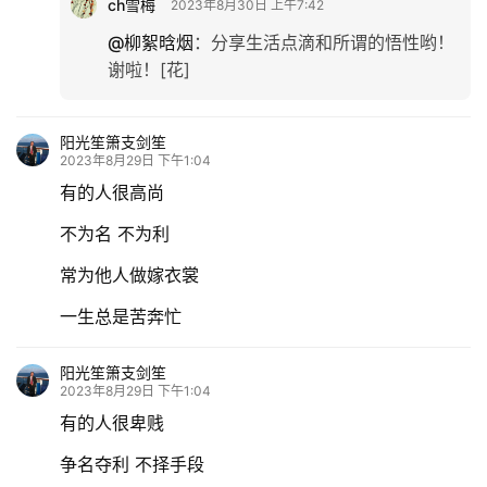
ch雪梅
2023年8月30日 上午7:42
@柳絮晗烟
：
分享生活点滴和所谓的悟性哟！
谢啦！[花]
阳光笙箫支剑笙
2023年8月29日 下午1:04
有的人很高尚
不为名 不为利
常为他人做嫁衣裳
一生总是苦奔忙
阳光笙箫支剑笙
2023年8月29日 下午1:04
有的人很卑贱
争名夺利 不择手段