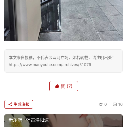
乐
专
题
更
多
本文来自投稿，不代表卯酉河立场，如若转载，请注明出处：
https://www.maoyouhe.com/archives/51079
赞
(7)
生成海报
0
16
新乐府 · 怀古洛阳道