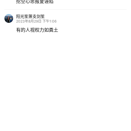
挖空心思报复诬陷
阳光笙箫支剑笙
2023年8月29日 下午1:06
有的人视权力如粪土
但懂得自尊自力自强
认真负责 一丝不苟
总是勇挑工作重担
阳光笙箫支剑笙
2023年8月29日 下午1:07
有的人视名誉为生命
一身正气 高风亮节
从不损害他人利益
常将人民大众放在心上