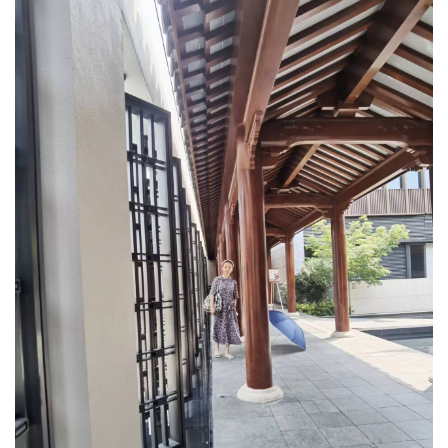
文
化
生
活
情
感
旅
游
登录
注册
育
儿
娱