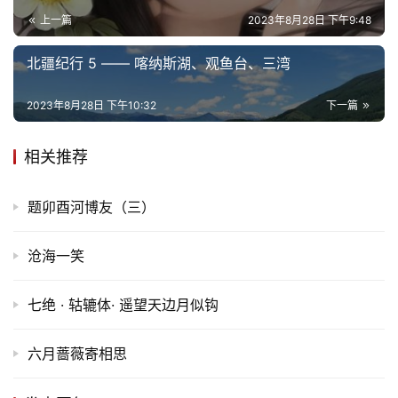
上一篇
2023年8月28日 下午9:48
北疆纪行 5 —— 喀纳斯湖、观鱼台、三湾
2023年8月28日 下午10:32
下一篇
相关推荐
题卯酉河博友（三）
沧海一笑
七绝 · 轱辘体· 遥望天边月似钩
六月蔷薇寄相思