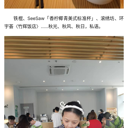
​铁棍、SeeSaw「香柠椰青美式标准杯」、滚绣坊、环
宇荟〈竹辉饭店〉……秋光、秋风、秋日，私语。