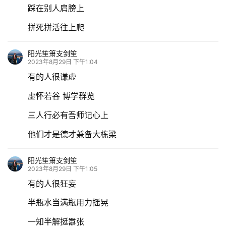
踩在别人肩膀上
拼死拼活往上爬
阳光笙箫支剑笙
2023年8月29日 下午1:04
有的人很谦虚
虚怀若谷 博学群览
三人行必有吾师记心上
他们才是德才兼备大栋梁
阳光笙箫支剑笙
2023年8月29日 下午1:05
有的人很狂妄
半瓶水当满瓶用力摇晃
一知半解挺嚣张