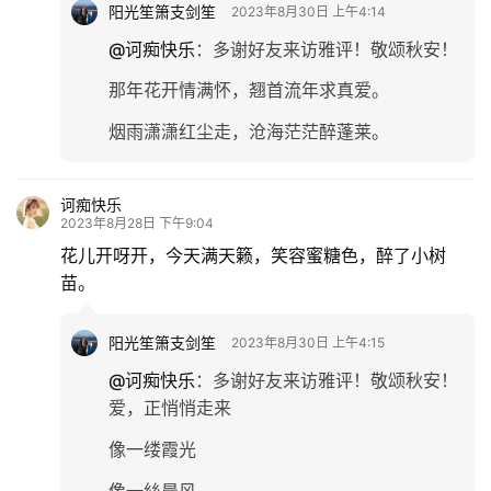
专
阳光笙箫支剑笙
2023年8月30日 上午4:14
题
@诃痴快乐
：
多谢好友来访雅评！敬颂秋安！
那年花开情满怀，翘首流年求真爱。
更
多
烟雨潇潇红尘走，沧海茫茫醉蓬莱。
诃痴快乐
2023年8月28日 下午9:04
花儿开呀开，今天满天籁，笑容蜜糖色，醉了小树
苗。
阳光笙箫支剑笙
2023年8月30日 上午4:15
@诃痴快乐
：
多谢好友来访雅评！敬颂秋安！
爱，正悄悄走来
像一缕霞光
像一絲晨风