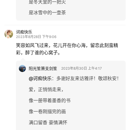
是冬天里的一把火
是冰雪中的一壶茶
诃痴快乐
2023年8月28日 下午9:06
笑容如风飞过来，花儿开在你心海，留恋此刻蛮精
彩，醉了谁的心窝子。
阳光笙箫支剑笙
2023年8月30日 上午4:17
@诃痴快乐
：
多谢好友来访雅评！敬颂秋安！
爱，正悄悄走来，
像一册带着墨香的书
像一卷刚描完的画
满口留香 豪情满怀