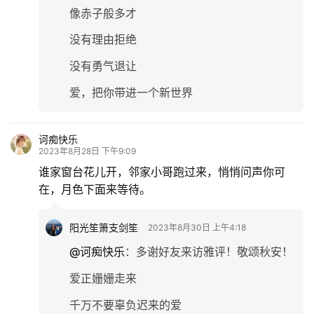
像赤子般多才
没有理由拒绝
没有勇气退让
爱，把你带进一个新世界
诃痴快乐
2023年8月28日 下午9:09
谁家窗台花儿开，邻家小哥跑过来，悄悄问声你可
在，月色下面来等待。
阳光笙箫支剑笙
2023年8月30日 上午4:18
@诃痴快乐
：
多谢好友来访雅评！敬颂秋安！
爱正姗姗走来
千万不要辜负迟来的爱