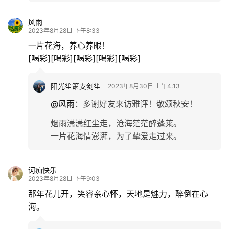
化
风雨
生
2023年8月28日 下午8:33
活
一片花海，养心养眼！
[喝彩][喝彩][喝彩][喝彩][喝彩]
情
感
阳光笙箫支剑笙
2023年8月30日 上午4:13
@风雨
：
多谢好友来访雅评！敬颂秋安！
旅
烟雨潇潇红尘走，沧海茫茫醉蓬莱。
游
一片花海情澎湃，为了挚爱走过来。
登录
注册
育
儿
诃痴快乐
2023年8月28日 下午9:03
娱
那年花儿开，笑容亲心怀，天地是魅力，醉倒在心
乐
海。