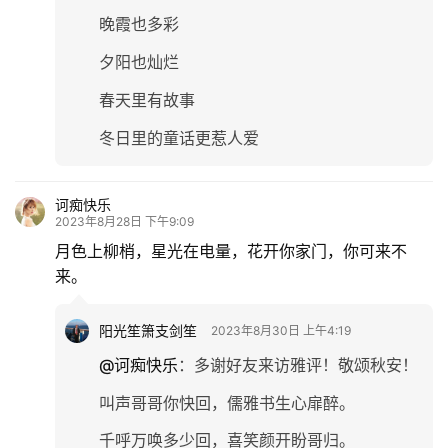
晚霞也多彩
夕阳也灿烂
春天里有故事
冬日里的童话更惹人爱
诃痴快乐
2023年8月28日 下午9:09
月色上柳梢，星光在电量，花开你家门，你可来不
来。
阳光笙箫支剑笙
2023年8月30日 上午4:19
@诃痴快乐
：
多谢好友来访雅评！敬颂秋安！
叫声哥哥你快回，儒雅书生心扉醉。
千呼万唤多少回，喜笑颜开盼哥归。