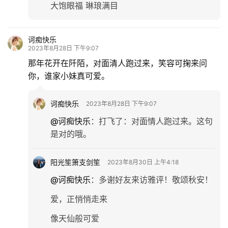
大饱眼福 琳琅满目
诃痴快乐
2023年8月28日 下午9:07
那年花开在阡陌，对面清人跑过来，笑容可掬来问
你，谁家小妹真可爱。
诃痴快乐
2023年8月28日 下午9:07
@诃痴快乐
：
打飞了：对面情人跑过来。这句
是对的哦。
阳光笙箫支剑笙
2023年8月30日 上午4:18
@诃痴快乐
：
多谢好友来访雅评！敬颂秋安！
爱，正悄悄走来
像天仙般可爱