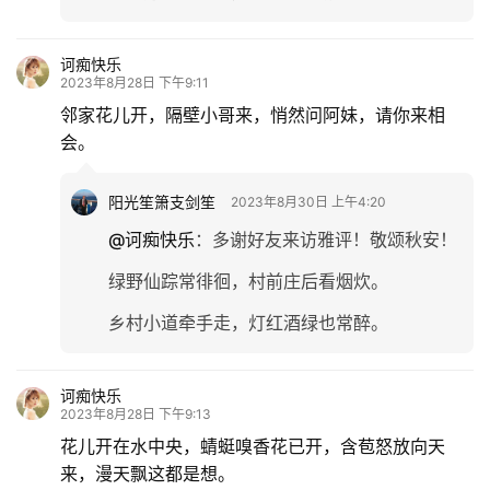
诃痴快乐
2023年8月28日 下午9:11
邻家花儿开，隔壁小哥来，悄然问阿妹，请你来相
会。
阳光笙箫支剑笙
2023年8月30日 上午4:20
@诃痴快乐
：
多谢好友来访雅评！敬颂秋安！
绿野仙踪常徘徊，村前庄后看烟炊。
乡村小道牵手走，灯红酒绿也常醉。
诃痴快乐
2023年8月28日 下午9:13
花儿开在水中央，蜻蜓嗅香花已开，含苞怒放向天
来，漫天飘这都是想。