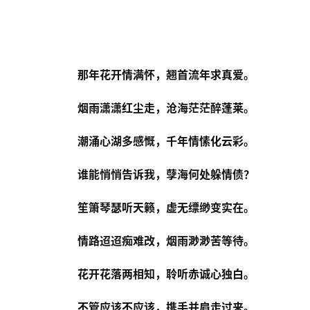
那年花开情满怀，翘首流年求真爱。
烟雨潇潇红尘走，沧海茫茫醉蓬莱。
潮涌心湖多感慨，千年情愫化云彩。
谁能悄悄告诉我，孽海何处躲情债？
笙箫琴瑟听天籁，虚无缥缈变实在。
情路迢迢痴难改，烟雨渺渺苦等待。
花开花落两相知，聆听赤诚心独白。
不管应该不应该，携手并肩走过来。