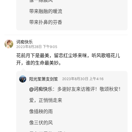
带来融融的暖流
带来扑鼻的芬香
诃痴快乐
2023年8月28日 下午9:05
花前月下是最美，留恋红尘哆来咪，听风歌唱花儿
开，谁的生命最美妙。
阳光笙箫支剑笙
2023年8月30日 上午4:16
@诃痴快乐
：
多谢好友来访雅评！敬颂秋安！
爱，正悄悄走来
像插秧的雨
像三伏的风