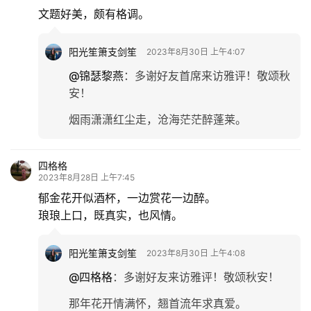
文题好美，颇有格调。
阳光笙箫支剑笙
2023年8月30日 上午4:07
@锦瑟黎燕
：
多谢好友首席来访雅评！敬颂秋
安！
烟雨潇潇红尘走，沧海茫茫醉蓬莱。
四格格
2023年8月28日 上午7:45
郁金花开似酒杯，一边赏花一边醉。
琅琅上口，既真实，也风情。
阳光笙箫支剑笙
2023年8月30日 上午4:08
@四格格
：
多谢好友来访雅评！敬颂秋安！
那年花开情满怀，翘首流年求真爱。