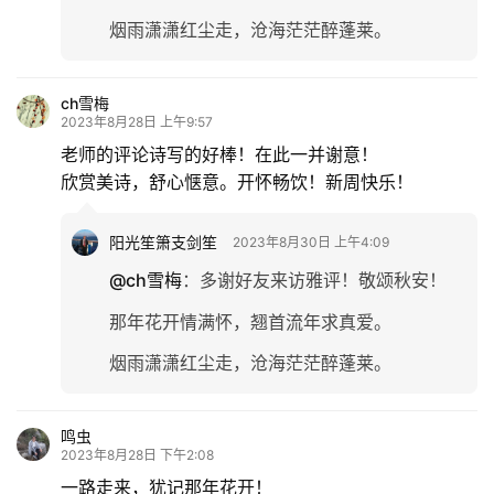
烟雨潇潇红尘走，沧海茫茫醉蓬莱。
ch雪梅
2023年8月28日 上午9:57
老师的评论诗写的好棒！在此一并谢意！
欣赏美诗，舒心惬意。开怀畅饮！新周快乐！
阳光笙箫支剑笙
2023年8月30日 上午4:09
@ch雪梅
：
多谢好友来访雅评！敬颂秋安！
那年花开情满怀，翘首流年求真爱。
烟雨潇潇红尘走，沧海茫茫醉蓬莱。
鸣虫
2023年8月28日 下午2:08
一路走来，犹记那年花开！