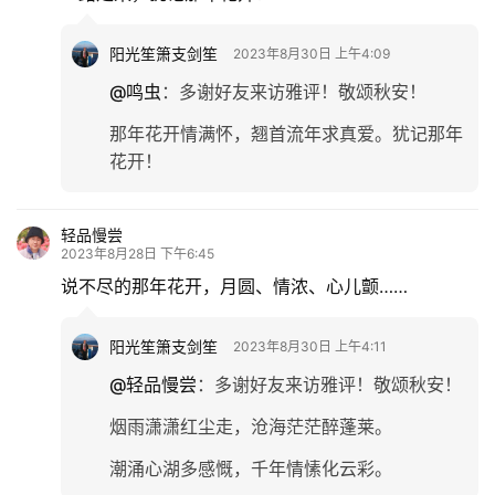
阳光笙箫支剑笙
2023年8月30日 上午4:09
@鸣虫
：
多谢好友来访雅评！敬颂秋安！
那年花开情满怀，翘首流年求真爱。犹记那年
花开！
轻品慢尝
2023年8月28日 下午6:45
说不尽的那年花开，月圆、情浓、心儿颤……
阳光笙箫支剑笙
2023年8月30日 上午4:11
@轻品慢尝
：
多谢好友来访雅评！敬颂秋安！
首
页
烟雨潇潇红尘走，沧海茫茫醉蓬莱。
潮涌心湖多感慨，千年情愫化云彩。
文