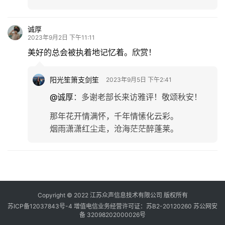
诚厚
2023年9月2日 下午11:11
美好的总会被执着地记忆着。欣赏！
阳光笙箫支剑笙
2023年9月5日 下午2:41
@诚厚
：
多谢老部长来访雅评！敬颂秋安！
那年花开情满怀，千年情愫化云彩。
烟雨潇潇红尘走，沧海茫茫醉蓬莱。
Copyright © 2022 江苏众声信息技术有限公司 版权所有
苏ICP备12037843号-4
增值电信业务经营许可证：苏B2-20120260
苏公网安
备 32098202000026号