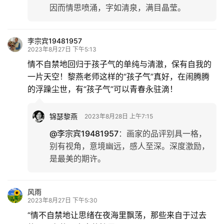
因而情思喷涌，字如清泉，满目晶莹。
李宗宾19481957
2023年8月27日 下午5:13
情不自禁地回归于孩子气的单纯与清澈，保有自我的
一片天空！黎燕老师这样的“孩子气”真好，在闹腾腾
的浮躁尘世，有“孩子气”可以青春永驻滴！
锦瑟黎燕
2023年8月28日 上午7:15
@李宗宾19481957
：
画家的品评别具一格，
别有视角，意境幽远，感人至深。深度激励，
是最美的期许。
风雨
2023年8月27日 下午5:30
“情不自禁地让思绪在夜海里飘荡，那些来自于过去