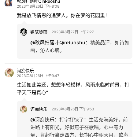
秋风扫落叶QinRuoshu
2023年8月26日 下午8:08
我是放飞情思的追梦人。你在梦的花园里！
锦瑟黎燕
2023年8月27日 上午7:27
@秋风扫落叶QinRuoshu
：
精美品评，如诗如
画，沁人心脾。
诃痴快乐
2023年8月26日 下午9:47
生活如此美还，想想年轻模样，风雨来临时前景，打
平天下是真心“
诃痴快乐
2023年8月26日 下午9:53
@诃痴快乐
：
打字打快了：生活充满美好，前
进路上有阳光，好似燕子在歌唱，心中有力
量，背起行囊走四方，长期心中朝天月，歌声