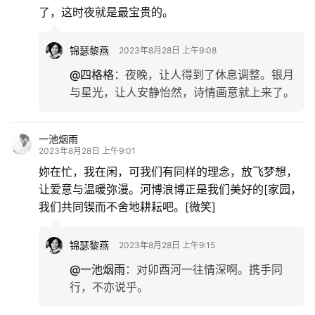
了，这时夜就是最宝贵的。
锦瑟黎燕
2023年8月28日 上午9:08
@四格格
：
夜晚，让人得到了休息调整。银月
与星光，让人安静怡然，诗情画意就上来了。
一池烟雨
2023年8月28日 上午9:01
妳在忙，我在闲，可我们有同样的理念，放飞梦想，
让爱意与温暖弥漫。河博浪博正是我们美好的[家园，
我们共同锲而不舍地耕耘吧。[微笑]
锦瑟黎燕
2023年8月28日 上午9:15
@一池烟雨
：
对卯酉河一往情深啊。携手同
行，不亦说乎。