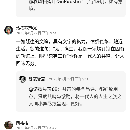
@秋风扫落叶QinRuoshu
：
字字珠玑，颇有意
境。
悠扬琴声68
2023年8月27日 下午2:23
一如既往的文笔，具有文字的魅力，情感真挚，贴近
生活。您的这句：”为了谋生，我像一颗螺钉铆在固有
的轨道上，眼里只有工作”也许是一代人的共鸣，让人
回味无穷。
锦瑟黎燕
2023年8月27日 下午3:10
@悠扬琴声68
：
琴声的每条品评，都细致用
心。深度共鸣与激励，将一代人的人生之旅之
大同小异尽致呈现，真好。
四格格
2023年8月27日 下午3:42