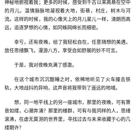
神秘地俯视着我；更多的时候，感受到千古以来高悬在空中
的月儿，温情脉脉地凝视着大地，街巷，村庄，树木与河
流。这样的时候，我的心像天上的月儿星儿一样，清朗而高
远，追逐梦想的心情，如同蛛网绵长而细密。
幸亏，还有夜晚，给了我轻松自在，任意随想的美遇，
放任思绪飘飞，漫游八方，享受自如舒展的妙不可言。
于是，我对夜晚充满了感激。
在这个城市沉沉酣睡之时，依稀地听见了火车撞击铁
轨，大地战抖的异响，这声音将我带到了遥远的地域。
想，同一地平线上的另一座城市，那里的夜晚，可有箫
音如缕，心潮奔涌？那里的楼群，可有与我同样的人，思绪
滚沸，在虚无莫测的世界里，寻找过去与未来收藏于心的几
缕期许？