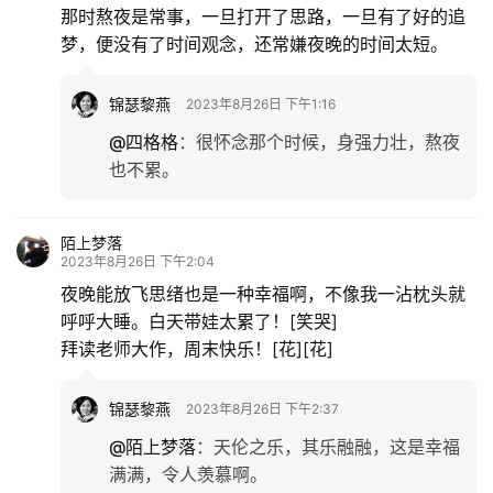
那时熬夜是常事，一旦打开了思路，一旦有了好的追
梦，便没有了时间观念，还常嫌夜晚的时间太短。
锦瑟黎燕
2023年8月26日 下午1:16
首
@四格格
：
很怀念那个时候，身强力壮，熬夜
页
也不累。
文
陌上梦落
化
2023年8月26日 下午2:04
夜晚能放飞思绪也是一种幸福啊，不像我一沾枕头就
生
呼呼大睡。白天带娃太累了！[笑哭]
活
拜读老师大作，周末快乐！[花][花]
情
锦瑟黎燕
2023年8月26日 下午2:37
感
@陌上梦落
：
天伦之乐，其乐融融，这是幸福
满满，令人羡慕啊。
旅