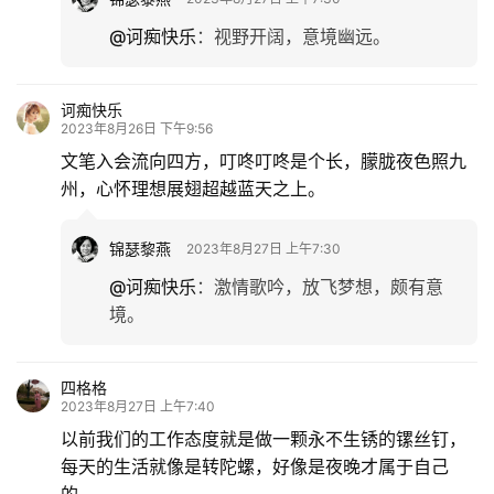
@诃痴快乐
：
视野开阔，意境幽远。
诃痴快乐
2023年8月26日 下午9:56
文笔入会流向四方，叮咚叮咚是个长，朦胧夜色照九
州，心怀理想展翅超越蓝天之上。
锦瑟黎燕
2023年8月27日 上午7:30
@诃痴快乐
：
激情歌吟，放飞梦想，颇有意
境。
四格格
2023年8月27日 上午7:40
以前我们的工作态度就是做一颗永不生锈的镙丝钉，
每天的生活就像是转陀螺，好像是夜晚才属于自己