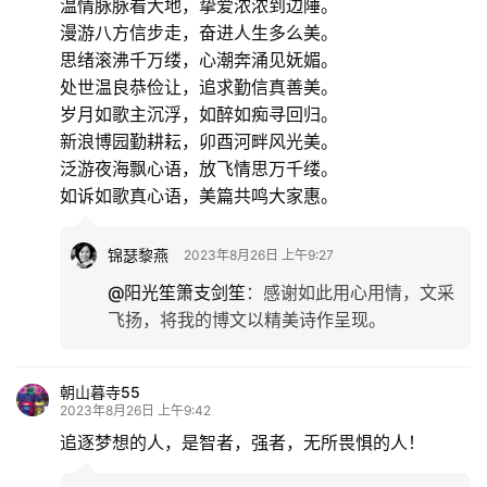
温情脉脉看大地，挚爱浓浓到边陲。
漫游八方信步走，奋进人生多么美。
思绪滚沸千万缕，心潮奔涌见妩媚。
处世温良恭俭让，追求勤信真善美。
岁月如歌主沉浮，如醉如痴寻回归。
新浪博园勤耕耘，卯酉河畔风光美。
泛游夜海飘心语，放飞情思万千缕。
如诉如歌真心语，美篇共鸣大家惠。
锦瑟黎燕
2023年8月26日 上午9:27
@阳光笙箫支剑笙
：
感谢如此用心用情，文采
飞扬，将我的博文以精美诗作呈现。
朝山暮寺55
2023年8月26日 上午9:42
追逐梦想的人，是智者，强者，无所畏惧的人！