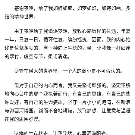
感谢夜晚，给了我如醉如痴，如梦如幻，如诗如画，多
维的精神世界。
由于夜晚给了我追逐梦想，放牧心路历程的礼遇，年复
一年，日复一日，循环往复，缤纷摇曳，因而，我的内心始
终是葱茏蓬勃的，有一种向上生长的力量，让我像一杆细瘦
的翠竹，虚空有节，柔韧清逸。
尽管在偌大的世界里，一个人的弱小是不可否认的。
但对于自己的内心而言，我又是坚韧顽强的。坚定不移
地向心目中的那个我执著而行，有自己的思维，有自己的些
许爱好，有自己的生命姿态，坚守一片小小的港湾，在新浪
与卯酉河博园，锲而不舍地耕耘，放飞梦想，让爱意与温暖
在我的周围弥漫。
这样的生存状态，让我欣然，心里洒满阳光。