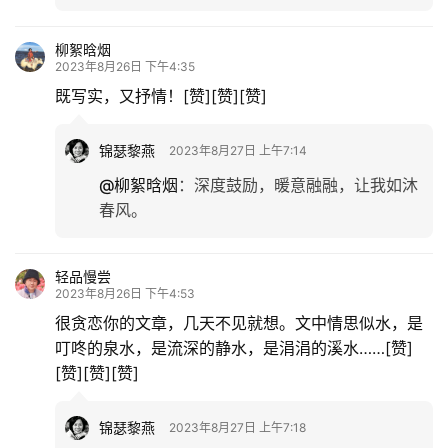
游
登录
注册
柳絮晗烟
育
2023年8月26日 下午4:35
儿
既写实，又抒情！[赞][赞][赞]
娱
锦瑟黎燕
2023年8月27日 上午7:14
乐
@柳絮晗烟
：
深度鼓励，暖意融融，让我如沐
春风。
专
题
轻品慢尝
2023年8月26日 下午4:53
更
很贪恋你的文章，几天不见就想。文中情思似水，是
多
叮咚的泉水，是流深的静水，是涓涓的溪水……[赞]
[赞][赞][赞]
锦瑟黎燕
2023年8月27日 上午7:18