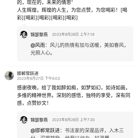
的，现在的，未来的情思”
人生辉煌，辉煌的人生，为您点赞，为您喝彩！[喝
彩][喝彩][喝彩][喝彩][喝彩]
锦瑟黎燕
2023年8月28日 上午7:19
@风雨
：
风儿的热情有加与送暖，美如春风，
光照人心。
邯郸常跃进
2023年8月27日 下午6:03
感谢夜晚，给了我如醉如痴，如梦如幻，如诗如画，
多维的精神世界。深刻的感悟，独特的享受，深有同
感，点赞妙文！
锦瑟黎燕
2023年8月28日 上午7:20
@邯郸常跃进
：
书法家的深邃品评，入木三