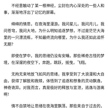
不经意触动了某一根神经，尘封在内心深处的一些人和
事，渐渐地浮出了记忆的屏幕。
绵绵的情思，在夜海里漫游。我问星儿，我问月儿，我
问苍穹，我问大地，为什么明知追逐梦想，不过是茫茫大海
里的一只漂流瓶，不知最终流向哪里，为什么我还如此追怀
无期？
即使在梦中，我的思绪仍没有安睡。那些稀奇古怪的梦
境，在深邃的夜空下，奔跑，跳跃，摇曳，飞翔。
无拘无束地放飞如风的思绪，我享受到了大浪漫和大自
由，获得了解脱和救赎，体悟到了追逐和想象的灵动飘逸，
神奇诡异。对我而言，真是极好的释放与宣泄，逃逸与游离
啊！
情不自禁地让思绪在夜海里飘荡，那些来自于过去的，