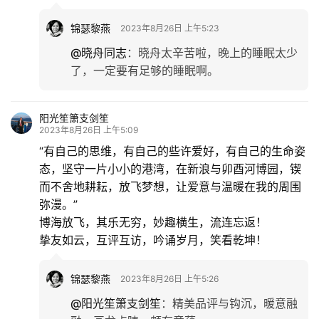
锦瑟黎燕
2023年8月26日 上午5:23
@晓舟同志
：
晓舟太辛苦啦，晚上的睡眠太少
了，一定要有足够的睡眠啊。
阳光笙箫支剑笙
2023年8月26日 上午5:09
“有自己的思维，有自己的些许爱好，有自己的生命姿
态，坚守一片小小的港湾，在新浪与卯酉河博园，锲
而不舍地耕耘，放飞梦想，让爱意与温暖在我的周围
弥漫。”
博海放飞，其乐无穷，妙趣横生，流连忘返！
挚友如云，互评互访，吟诵岁月，笑看乾坤！
锦瑟黎燕
2023年8月26日 上午5:26
@阳光笙箫支剑笙
：
精美品评与钩沉，暖意融