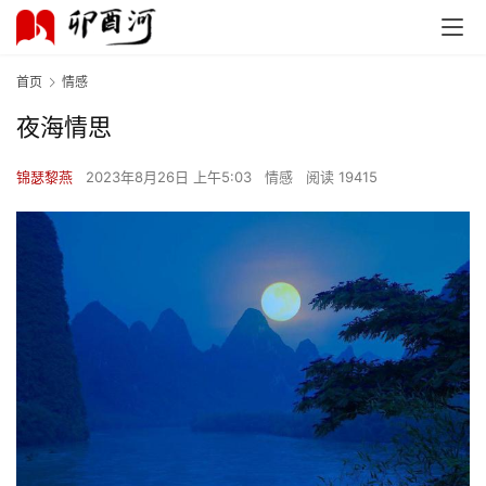
首页
情感
夜海情思
锦瑟黎燕
2023年8月26日 上午5:03
情感
阅读 19415