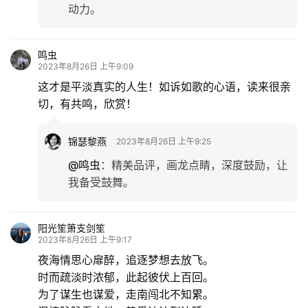
动力。
鸣虫
2023年8月26日 上午9:09
这才是平淡真实的人生！如诉如歌的心语，读来很亲
切，有共鸣，欣赏！
锦瑟黎燕
2023年8月26日 上午9:25
@鸣虫
：
精美品评，画龙点睛，深度鼓励，让
我备受鼓舞。
阳光笙箫支剑笙
2023年8月26日 上午9:17
夜海情思心扉醉，追逐梦想去放飞。
时而疏淡时浓郁，此起彼伏上百回。
为了谋生也谋爱，走南闯北不知累。